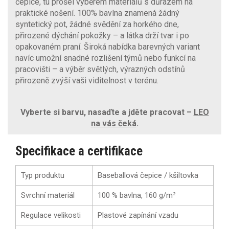
čepice, tu prošel výběrem materiálů s důrazem na
praktické nošení. 100% bavlna znamená žádný
syntetický pot, žádné svědění za horkého dne,
přirozené dýchání pokožky – a látka drží tvar i po
opakovaném praní. Široká nabídka barevných variant
navíc umožní snadné rozlišení týmů nebo funkcí na
pracovišti – a výběr světlých, výrazných odstínů
přirozeně zvýší vaši viditelnost v terénu.
Vyberte si barvu, nasaďte a jděte pracovat –
LEO
na vás čeká
.
Specifikace a certifikace
Typ produktu
Baseballová čepice / kšiltovka
Svrchní materiál
100 % bavlna, 160 g/m²
Regulace velikosti
Plastové zapínání vzadu