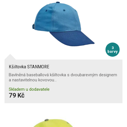
3
barvy
Kšiltovka STANMORE
Bavlněná baseballová kšiltovka s dvoubarevným designem
a nastavitelnou kovovou…
Skladem u dodavatele
79 Kč