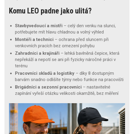
Komu LEO padne jako ulitá?
Stavbyvedoucí a mistři
– celý den venku na slunci,
potřebujete mít hlavu chladnou a volný výhled
Montéři a technici
– ochrana před sluncem při
venkovních pracích bez omezení pohybu
Zahradníci a krajináři
– lehká bavlněná čepice, která
nepřekáží a nepotí se ani při fyzicky náročné práci v
terénu
Pracovníci skladů a logistiky
– díky 8 dostupným
barvám snadno odlišíte týmy nebo funkce na pracovišti
Brigádníci a sezonní pracovníci
– nastavitelné
zapínání vyřeší otázku velikosti okamžitě, bez měření