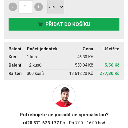
-
+
PŘIDAT DO KOŠÍKU
Balení
Počet jednotek
Cena
Ušetříte
Kus
1 kus
46,30 Kč
---
Balení
12 kusů
550,04 Kč
5,56 Kč
Karton
300 kusů
13 612,20 Kč
277,80 Kč
Potřebujete se poradit se specialistou?
+420 571 623 177
Po - Pá 7:00 - 16:00 hod.