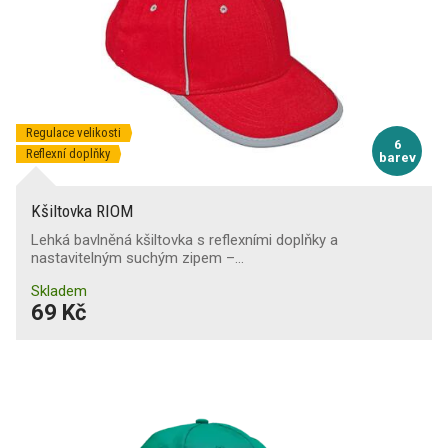
Regulace velikosti
6
Reflexní doplňky
barev
Kšiltovka RIOM
Lehká bavlněná kšiltovka s reflexními doplňky a
nastavitelným suchým zipem –…
Skladem
69 Kč