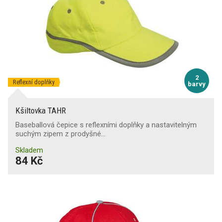
2
Reflexní doplňky
barvy
Kšiltovka TAHR
Baseballová čepice s reflexními doplňky a nastavitelným
suchým zipem z prodyšné…
Skladem
84 Kč