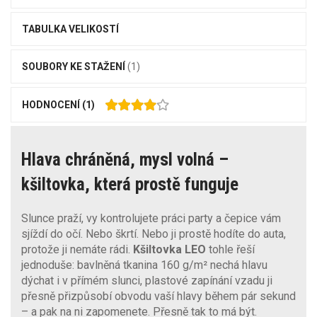
TABULKA VELIKOSTÍ
SOUBORY KE STAŽENÍ
(1)
HODNOCENÍ
(1)
Hlava chráněná, mysl volná –
kšiltovka, která prostě funguje
Slunce praží, vy kontrolujete práci party a čepice vám
sjíždí do očí. Nebo škrtí. Nebo ji prostě hodíte do auta,
protože ji nemáte rádi.
Kšiltovka LEO
tohle řeší
jednoduše: bavlněná tkanina 160 g/m² nechá hlavu
dýchat i v přímém slunci, plastové zapínání vzadu ji
přesně přizpůsobí obvodu vaší hlavy během pár sekund
– a pak na ni zapomenete. Přesně tak to má být.