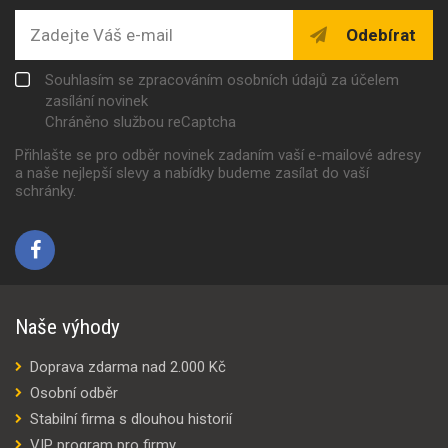
Odebírat
Souhlasím se zpracováním osobních údajů za účelem
zasílání novinek
Chráněno službou reCaptcha
Přihlašte se pro odběr novinek zadaním vaší e-mailové adresy
a naše nejlepší slevy a nabídky budeme zasílat do vaší
schránky.
Naše výhody
Doprava zdarma nad 2.000 Kč
Osobní odběr
Stabilní firma s dlouhou historií
VIP program pro firmy