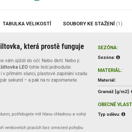
TABULKA VELIKOSTÍ
SOUBORY KE STAŽENÍ
(1)
iltovka, která prostě funguje
SEZÓNA:
Sezóna:
ce vám sjíždí do očí. Nebo škrtí. Nebo ji
šiltovka LEO
tohle řeší jednoduše:
MATERIÁL:
i v přímém slunci, plastové zapínání vzadu
 pár sekund – a pak na ni zapomenete.
Materiál:
Gramáž [g/m2]:
OBECNÉ VLAST
lunci, potřebujete mít hlavu chladnou a volný
Typ oděvu:
ři venkovních pracích bez omezení pohybu