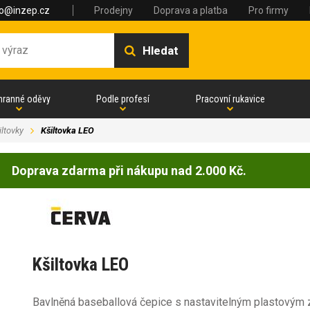
fo@inzep.cz
Prodejny
Doprava a platba
Pro firmy
Hledat
hranné oděvy
Podle profesí
Pracovní rukavice
iltovky
Kšiltovka LEO
Doprava zdarma při nákupu nad 2.000 Kč.
Kšiltovka LEO
Bavlněná baseballová čepice s nastavitelným plastovým 