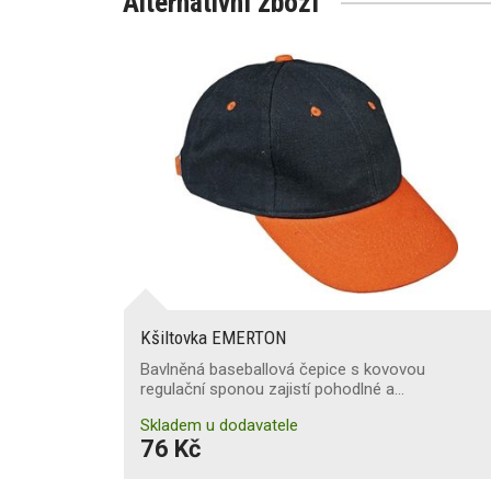
Alternativní zboží
Kšiltovka EMERTON
Bavlněná baseballová čepice s kovovou
regulační sponou zajistí pohodlné a…
Skladem u dodavatele
76 Kč