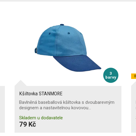
3
R
barvy
Kšiltovka STANMORE
Bavlněná baseballová kšiltovka s dvoubarevným
designem a nastavitelnou kovovou…
Skladem u dodavatele
79 Kč