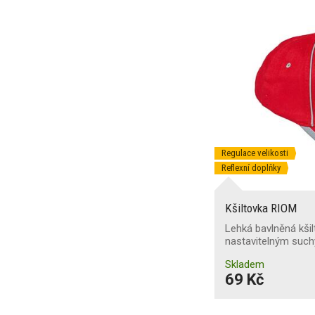
Regulace velikosti
Reflexní doplňky
Kšiltovka RIOM
Lehká bavlněná kšil
nastavitelným suc
Skladem
69 Kč