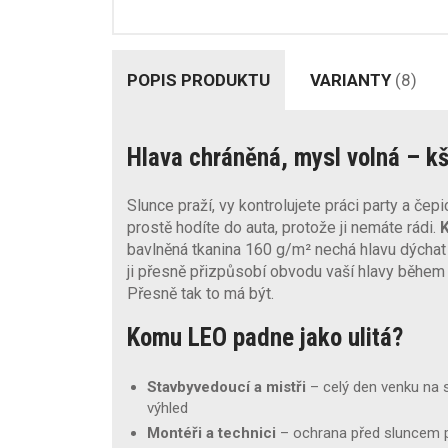
POPIS PRODUKTU
VARIANTY
(8)
Hlava chráněná, mysl volná – kš
Slunce praží, vy kontrolujete práci party a čepi
prostě hodíte do auta, protože ji nemáte rádi.
K
bavlněná tkanina 160 g/m² nechá hlavu dýchat 
ji přesně přizpůsobí obvodu vaší hlavy během
Přesně tak to má být.
Komu LEO padne jako ulitá?
Stavbyvedoucí a mistři
– celý den venku na s
výhled
Montéři a technici
– ochrana před sluncem p