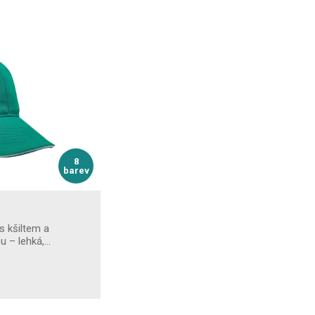
8
barev
s kšiltem a
u – lehká,…