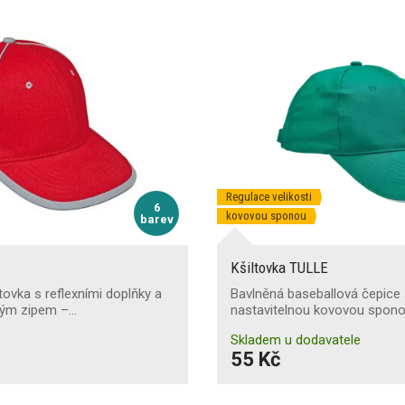
Regulace velikosti
6
kovovou sponou
barev
Kšiltovka TULLE
tovka s reflexními doplňky a
Bavlněná baseballová čepice 
hým zipem –…
nastavitelnou kovovou spono
Skladem u dodavatele
55 Kč