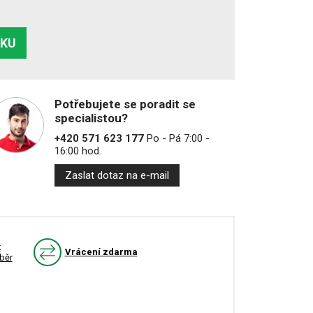
ÍKU
Potřebujete se poradit se
specialistou?
+420 571 623 177
Po - Pá 7:00 -
16:00 hod.
Zaslat dotaz na e-mail
k
Vrácení zdarma
běr