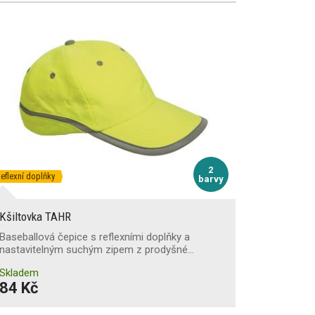
2
eflexní doplňky
barvy
Kšiltovka TAHR
Baseballová čepice s reflexními doplňky a
nastavitelným suchým zipem z prodyšné…
Skladem
84 Kč