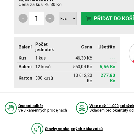
Cena za kus:
46,30 Kč
-
+
PŘIDAT DO KOŠ
Počet
Balení
Cena
Ušetříte
jednotek
Kus
1 kus
46,30 Kč
---
Balení
12 kusů
550,04 Kč
5,56 Kč
13 612,20
277,80
Karton
300 kusů
Kč
Kč
Osobní odběr
Více než 11.000 polože
Ve 3 kamenných prodejnách
Skladem pro okamžitý od
Stovky spokojených zákazníků