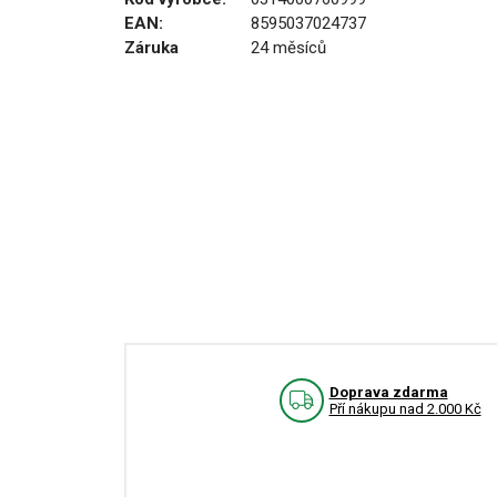
EAN:
8595037024737
Záruka
24 měsíců
Doprava zdarma
Pří nákupu nad 2.000 Kč