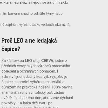
, která nepřekáží a nepotí se ani při fyzicky
pným barvám snadno odlišíte týmy nebo
né zapínání vyřeší otázku velikosti okamžitě,
Proč LEO a ne ledajaká
čepice?
Za kšiltovkou
LEO
stojí
CERVA
, jeden z
předních evropských výrobců pracovního
oblečení a ochranných pomůcek. I
zdánlivě jednoduchý kus výbavy, jako je
čepice, tu prošel výběrem materiálů s
důrazem na praktické nošení. 100% bavlna
znamená žádný syntetický pot, žádné
svědění za horkého dne, přirozené dýchání
pokožky – a látka drží tvar i po