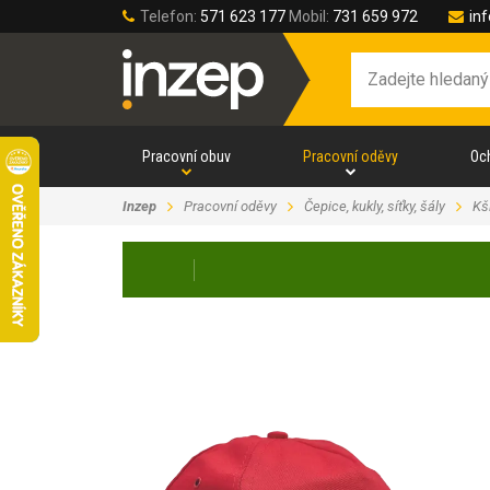
Telefon:
571 623 177
Mobil:
731 659 972
in
Pracovní obuv
Pracovní oděvy
Oc
Inzep
Pracovní oděvy
Čepice, kukly, síťky, šály
Kš