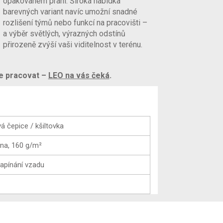
opakovaném praní. Široká nabídka
barevných variant navíc umožní snadné
rozlišení týmů nebo funkcí na pracovišti –
a výběr světlých, výrazných odstínů
přirozeně zvýší vaši viditelnost v terénu.
te pracovat –
LEO na vás čeká
.
á čepice / kšiltovka
lna, 160 g/m²
apínání vzadu