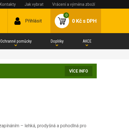
Kontakty
Jak vybrat
Vrácení a výměna zboží
0
0 Kč
s DPH
Přihlásit
Ochranné pomůcky
Doplňky
AKCE
VÍCE INFO
zapínáním – lehká, prodyšná a pohodlná pro