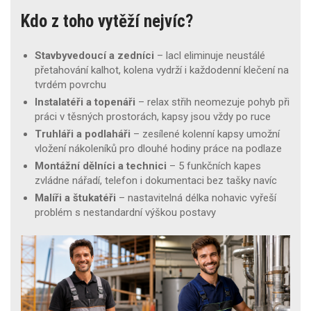
Kdo z toho vytěží nejvíc?
Stavbyvedoucí a zedníci
– lacl eliminuje neustálé
přetahování kalhot, kolena vydrží i každodenní klečení na
tvrdém povrchu
Instalatéři a topenáři
– relax střih neomezuje pohyb při
práci v těsných prostorách, kapsy jsou vždy po ruce
Truhláři a podlaháři
– zesílené kolenní kapsy umožní
vložení nákoleníků pro dlouhé hodiny práce na podlaze
Montážní dělníci a technici
– 5 funkčních kapes
zvládne nářadí, telefon i dokumentaci bez tašky navíc
Malíři a štukatéři
– nastavitelná délka nohavic vyřeší
problém s nestandardní výškou postavy