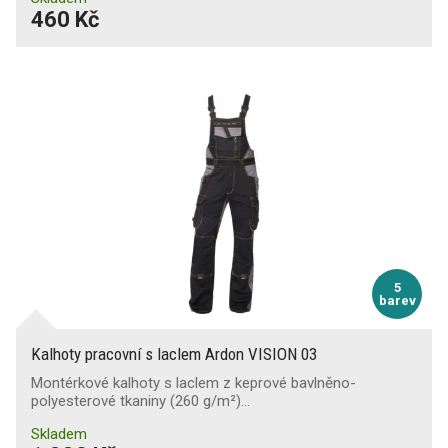
460 Kč
5
barev
Kalhoty pracovní s laclem Ardon VISION 03
Montérkové kalhoty s laclem z keprové bavlněno-
polyesterové tkaniny (260 g/m²)…
Skladem