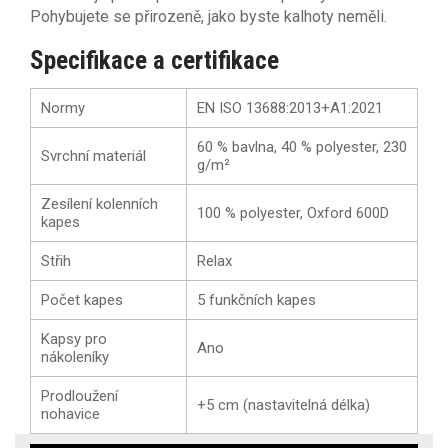
Pohybujete se přirozeně, jako byste kalhoty neměli.
Specifikace a certifikace
Normy
EN ISO 13688:2013+A1:2021
60 % bavlna, 40 % polyester, 230
Svrchní materiál
g/m²
Zesílení kolenních
100 % polyester, Oxford 600D
kapes
Střih
Relax
Počet kapes
5 funkčních kapes
Kapsy pro
Ano
nákoleníky
Prodloužení
+5 cm (nastavitelná délka)
nohavice