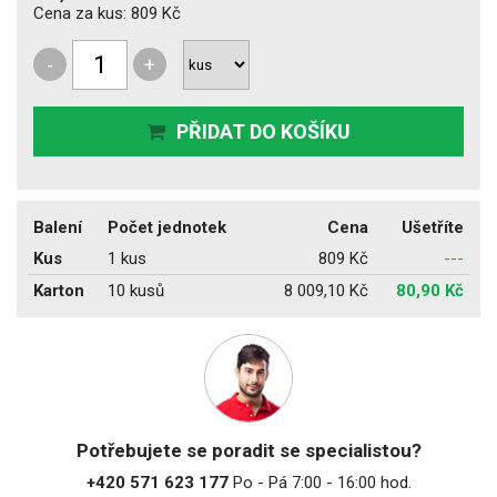
Cena za kus:
809 Kč
-
+
PŘIDAT DO KOŠÍKU
Balení
Počet jednotek
Cena
Ušetříte
Kus
1 kus
809 Kč
---
Karton
10 kusů
8 009,10 Kč
80,90 Kč
Potřebujete se poradit se specialistou?
+420 571 623 177
Po - Pá 7:00 - 16:00 hod.