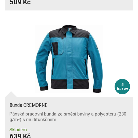
509 Kč
5
barev
Bunda CREMORNE
Pánská pracovní bunda ze směsi bavlny a polyesteru (230
g/m²) s multifunkčními…
Skladem
639 Kč