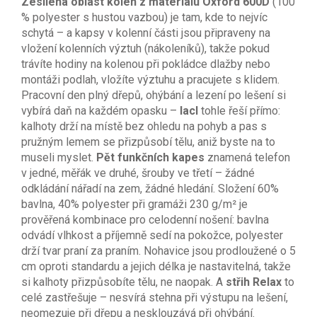
Zesílená oblast kolen z materiálu Oxford 600D
(100
% polyester s hustou vazbou) je tam, kde to nejvíc
schytá – a kapsy v kolenní části jsou připraveny na
vložení kolenních výztuh (nákoleníků), takže pokud
trávíte hodiny na kolenou při pokládce dlažby nebo
montáži podlah, vložíte výztuhu a pracujete s klidem.
Pracovní den plný dřepů, ohýbání a lezení po lešení si
vybírá daň na každém opasku –
lacl
tohle řeší přímo:
kalhoty drží na místě bez ohledu na pohyb a pas s
pružným lemem se přizpůsobí tělu, aniž byste na to
museli myslet.
Pět funkčních kapes
znamená telefon
v jedné, měřák ve druhé, šrouby ve třetí – žádné
odkládání nářadí na zem, žádné hledání. Složení 60%
bavlna, 40% polyester při gramáži 230 g/m² je
prověřená kombinace pro celodenní nošení: bavlna
odvádí vlhkost a příjemně sedí na pokožce, polyester
drží tvar praní za praním. Nohavice jsou prodloužené o 5
cm oproti standardu a jejich délka je nastavitelná, takže
si kalhoty přizpůsobíte tělu, ne naopak. A
střih Relax
to
celé zastřešuje – nesvírá stehna při výstupu na lešení,
neomezuje při dřepu a nesklouzává při ohýbání.