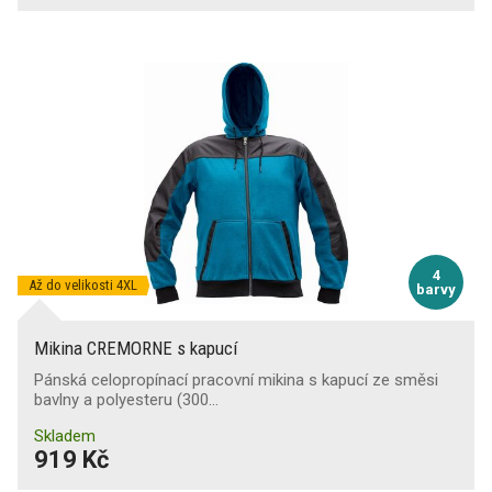
4
Až do velikosti 4XL
barvy
Mikina CREMORNE s kapucí
Pánská celopropínací pracovní mikina s kapucí ze směsi
bavlny a polyesteru (300…
Skladem
919 Kč