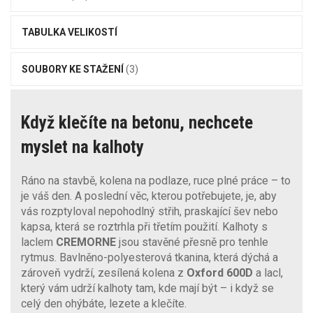
TABULKA VELIKOSTÍ
SOUBORY KE STAŽENÍ
(3)
Když klečíte na betonu, nechcete
myslet na kalhoty
Ráno na stavbě, kolena na podlaze, ruce plné práce – to
je váš den. A poslední věc, kterou potřebujete, je, aby
vás rozptyloval nepohodlný střih, praskající šev nebo
kapsa, která se roztrhla při třetím použití. Kalhoty s
laclem
CREMORNE
jsou stavěné přesně pro tenhle
rytmus. Bavlněno-polyesterová tkanina, která dýchá a
zároveň vydrží, zesílená kolena z
Oxford 600D
a lacl,
který vám udrží kalhoty tam, kde mají být – i když se
celý den ohýbáte, lezete a klečíte.