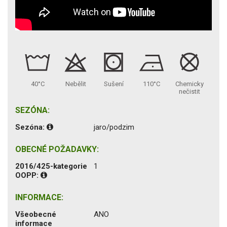
40°C
Nebělit
Sušení
110°C
Chemicky
nečistit
SEZÓNA:
Sezóna:
jaro/podzim
OBECNÉ POŽADAVKY:
2016/425-kategorie
1
OOPP:
INFORMACE:
Všeobecné
ANO
informace