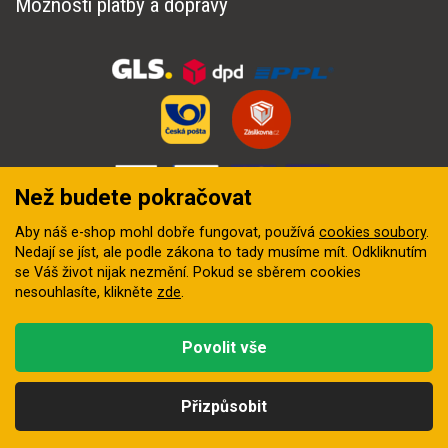
Možnosti platby a dopravy
Než budete pokračovat
Aby náš e-shop mohl dobře fungovat, používá
cookies soubory
.
Nedají se jíst, ale podle zákona to tady musíme mít. Odkliknutím
se Váš život nijak nezmění. Pokud se sběrem cookies
nesouhlasíte, klikněte
zde
.
© 2018–2026 INZEP CENTRUM, s.r.o. Všechna práva vyhrazena
Povolit vše
Vytvořila
digitální agentura FEO
Přizpůsobit
Kategorie
Hledat
Nahoru
Profil
Košík