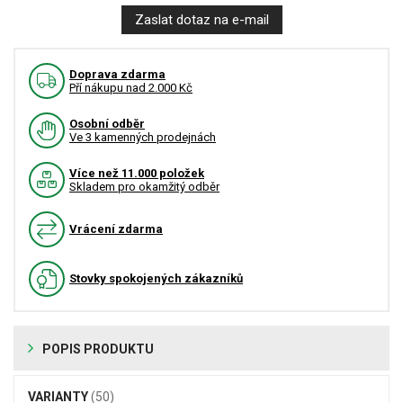
Zaslat dotaz na e-mail
Doprava zdarma
Pří nákupu nad 2.000 Kč
Osobní odběr
Ve 3 kamenných prodejnách
Více než 11.000 položek
Skladem pro okamžitý odběr
Vrácení zdarma
Stovky spokojených zákazníků
POPIS PRODUKTU
VARIANTY
(50)