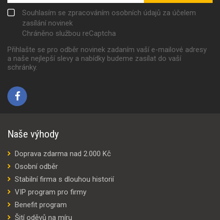
Souhlasím se zpracováním osobních údajů za účelem
zasílání novinek
Chráněno službou reCaptcha
Přihlašte se pro odběr novinek zadaním vaší e-mailové adresy
a naše nejlepší slevy a nabídky budeme zasílat do vaší
schránky.
Naše výhody
Doprava zdarma nad 2.000 Kč
Osobní odběr
Stabilní firma s dlouhou historií
VIP program pro firmy
Benefit program
Šití oděvů na míru