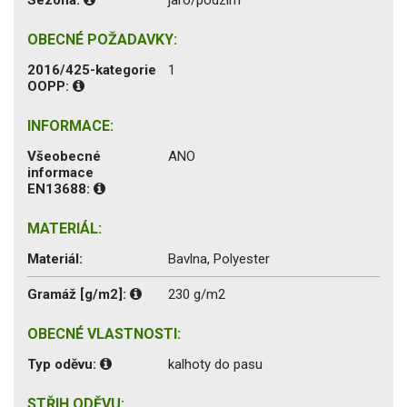
OBECNÉ POŽADAVKY:
2016/425-kategorie
1
OOPP:
INFORMACE:
Všeobecné
ANO
informace
EN13688:
MATERIÁL:
Materiál:
Bavlna, Polyester
Gramáž [g/m2]:
230 g/m2
OBECNÉ VLASTNOSTI:
Typ oděvu:
kalhoty do pasu
STŘIH ODĚVU: