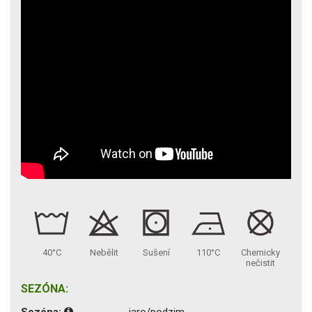
40°C
Nebělit
Sušení
110°C
Chemicky
nečistit
SEZÓNA:
Sezóna:
jaro/podzim