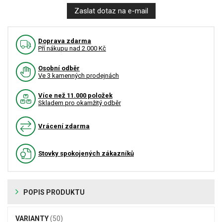
Zaslat dotaz na e-mail
Doprava zdarma
Pří nákupu nad 2.000 Kč
Osobní odběr
Ve 3 kamenných prodejnách
Více než 11.000 položek
Skladem pro okamžitý odběr
Vrácení zdarma
Stovky spokojených zákazníků
POPIS PRODUKTU
VARIANTY
(50)