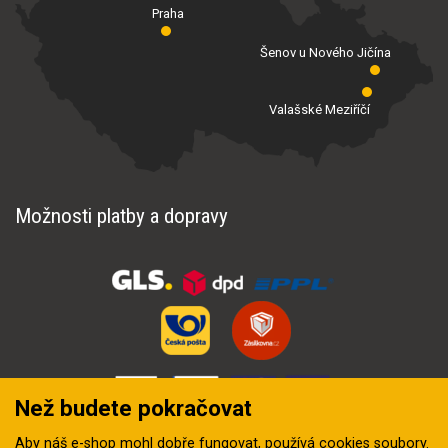
Praha
Šenov u Nového Jičína
Valašské Meziříčí
Možnosti platby a dopravy
Než budete pokračovat
Aby náš e-shop mohl dobře fungovat, používá
cookies soubory
.