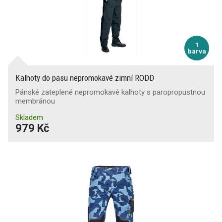
1
barva
Kalhoty do pasu nepromokavé zimní RODD
Pánské zateplené nepromokavé kalhoty s paropropustnou
membránou
Skladem
979 Kč