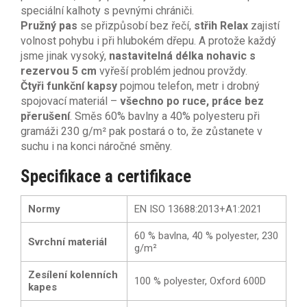
speciální kalhoty s pevnými chrániči.
Pružný pas
se přizpůsobí bez řečí,
střih Relax
zajistí
volnost pohybu i při hlubokém dřepu. A protože každý
jsme jinak vysoký,
nastavitelná délka nohavic s
rezervou 5 cm
vyřeší problém jednou provždy.
Čtyři funkční kapsy
pojmou telefon, metr i drobný
spojovací materiál –
všechno po ruce, práce bez
přerušení
. Směs 60% bavlny a 40% polyesteru při
gramáži 230 g/m² pak postará o to, že zůstanete v
suchu i na konci náročné směny.
Specifikace a certifikace
Normy
EN ISO 13688:2013+A1:2021
60 % bavlna, 40 % polyester, 230
Svrchní materiál
g/m²
Zesílení kolenních
100 % polyester, Oxford 600D
kapes