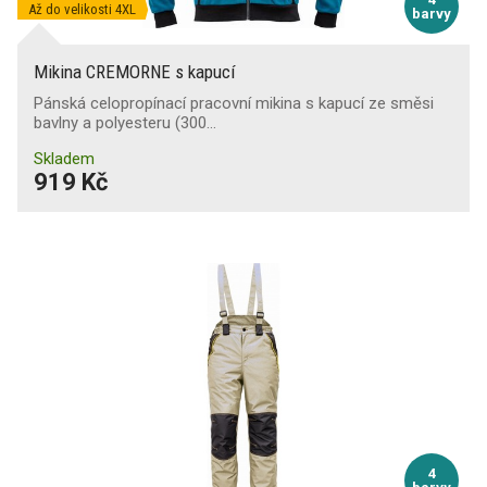
Až do velikosti 4XL
barvy
Mikina CREMORNE s kapucí
Pánská celopropínací pracovní mikina s kapucí ze směsi
bavlny a polyesteru (300…
Skladem
919 Kč
4