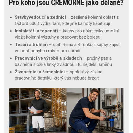
Pro koho jsou CREMORNE jako dělané?
Stavbyvedoucí a zedníci
– zesílená kolenní oblast z
Oxford 600D vydrží tam, kde jiné kalhoty kapitulují
Instalatéři a topenáři
– kapsy pro nákoleníky umožní
vložit kolenní výztuhy a pracovat bez bolesti
Tesaři a truhláři
– střih Relax a 4 funkční kapsy zajistí
volnost pohybu i místo pro nářadí
Pracovníci ve výrobě a skladech
– pružný pas a
bavlněná složka látky zvládnou i tu nejdelší směnu
Živnostníci a řemeslníci
– spolehlivý základ
pracovního šatníku, který vás nebude brzdit