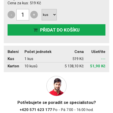
Cena za kus:
519 Kč
-
+
PŘIDAT DO KOŠÍKU
Balení
Počet jednotek
Cena
Ušetříte
Kus
1 kus
519 Kč
---
Karton
10 kusů
5 138,10 Kč
51,90 Kč
Potřebujete se poradit se specialistou?
+420 571 623 177
Po - Pá 7:00 - 16:00 hod.