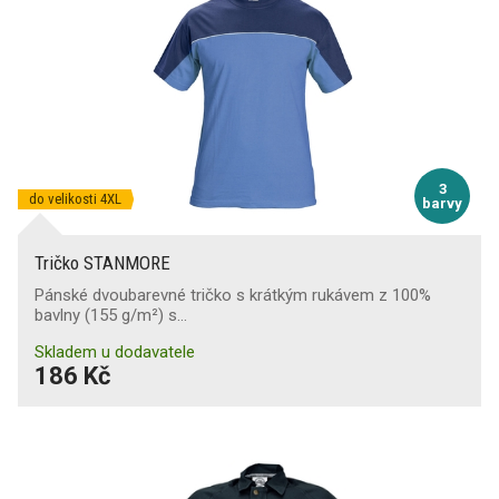
3
do velikosti 4XL
barvy
Tričko STANMORE
Pánské dvoubarevné tričko s krátkým rukávem z 100%
bavlny (155 g/m²) s…
Skladem u dodavatele
186 Kč