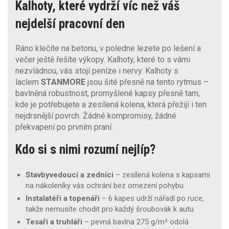
Kalhoty, které vydrží víc než váš
nejdelší pracovní den
Ráno klečíte na betonu, v poledne lezete po lešení a
večer ještě řešíte výkopy. Kalhoty, které to s vámi
nezvládnou, vás stojí peníze i nervy. Kalhoty s
laclem
STANMORE
jsou šité přesně na tento rytmus –
bavlněná robustnost, promyšlené kapsy přesně tam,
kde je potřebujete a zesílená kolena, která přežijí i ten
nejdrsnější povrch. Žádné kompromisy, žádné
překvapení po prvním praní.
Kdo si s nimi rozumí nejlíp?
Stavbyvedoucí a zedníci
– zesílená kolena s kapsami
na nákoleníky vás ochrání bez omezení pohybu
Instalatéři a topenáři
– 6 kapes udrží nářadí po ruce,
takže nemusíte chodit pro každý šroubovák k autu
Tesaři a truhláři
– pevná bavlna 275 g/m² odolá