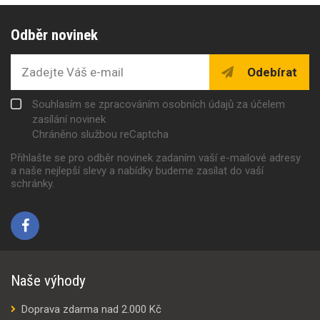
Odběr novinek
Odebírat
Souhlasím se zpracováním osobních údajů za účelem
zasílání novinek
Chráněno službou reCaptcha
Přihlašte se pro odběr novinek zadaním vaší e-mailové adresy
a naše nejlepší slevy a nabídky budeme zasílat do vaší
schránky.
Naše výhody
Doprava zdarma nad 2.000 Kč