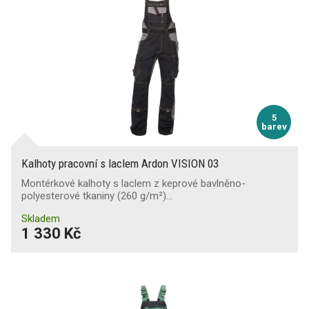
5
barev
Kalhoty pracovní s laclem Ardon VISION 03
Montérkové kalhoty s laclem z keprové bavlněno-
polyesterové tkaniny (260 g/m²)…
Skladem
1 330 Kč