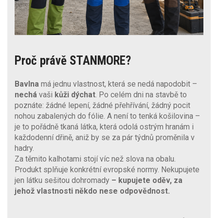
Proč právě STANMORE?
Bavlna
má jednu vlastnost, která se nedá napodobit –
nechá
vaši
kůži dýchat
. Po celém dni na stavbě to
poznáte: žádné lepení, žádné přehřívání, žádný pocit
nohou zabalených do fólie. A není to tenká košilovina –
je to pořádně tkaná látka, která odolá ostrým hranám i
každodenní dřině, aniž by se za pár týdnů proměnila v
hadry.
Za těmito kalhotami stojí víc než slova na obalu.
Produkt splňuje konkrétní evropské normy. Nekupujete
jen látku sešitou dohromady
– kupujete oděv, za
jehož vlastnosti někdo nese odpovědnost.