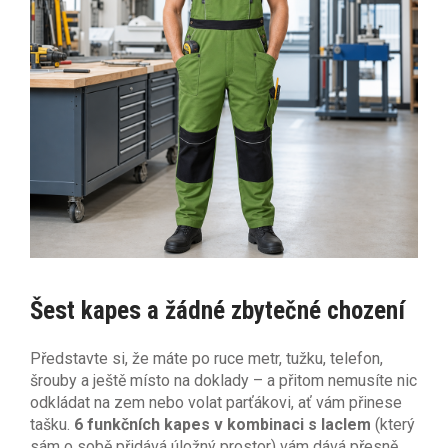
Šest kapes a žádné zbytečné chození
Představte si, že máte po ruce metr, tužku, telefon,
šrouby a ještě místo na doklady – a přitom nemusíte nic
odkládat na zem nebo volat parťákovi, ať vám přinese
tašku.
6 funkčních kapes v kombinaci s laclem
(který
sám o sobě přidává úložný prostor) vám dává přesně