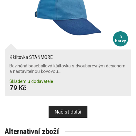
3
barvy
Kšiltovka STANMORE
Bavlněná baseballová kšiltovka s dvoubarevným designem
a nastavitelnou kovovou…
Skladem u dodavatele
79 Kč
Načíst další
Alternativní zboží