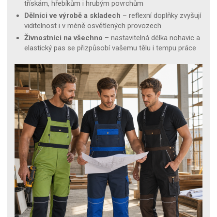
třískám, hřebíkům i hrubým povrchům
Dělníci ve výrobě a skladech
– reflexní doplňky zvyšují
viditelnost i v méně osvětlených provozech
Živnostníci na všechno
– nastavitelná délka nohavic a
elastický pas se přizpůsobí vašemu tělu i tempu práce