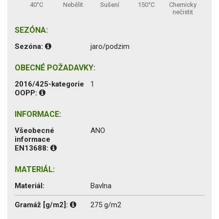
40°C
Nebělit
Sušení
150°C
Chemicky
nečistit
SEZÓNA:
Sezóna:
jaro/podzim
OBECNÉ POŽADAVKY:
2016/425-kategorie
1
OOPP:
INFORMACE:
Všeobecné
ANO
informace
EN13688:
MATERIÁL:
Materiál:
Bavlna
Gramáž [g/m2]:
275 g/m2