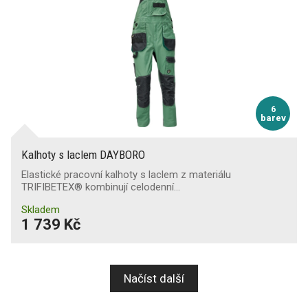
6
barev
Kalhoty s laclem DAYBORO
Elastické pracovní kalhoty s laclem z materiálu
TRIFIBETEX® kombinují celodenní…
Skladem
1 739 Kč
Načíst další