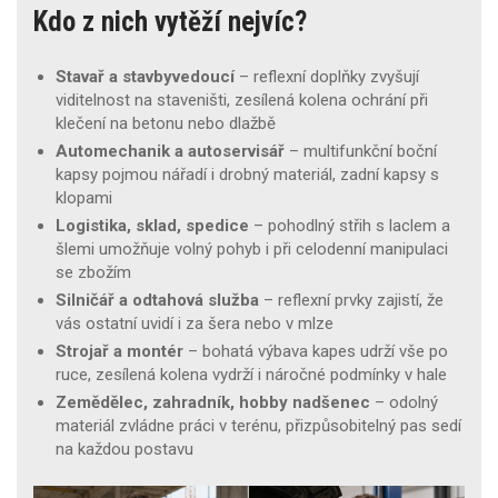
Kdo z nich vytěží nejvíc?
Stavař a stavbyvedoucí
– reflexní doplňky zvyšují
viditelnost na staveništi, zesílená kolena ochrání při
klečení na betonu nebo dlažbě
Automechanik a autoservisář
– multifunkční boční
kapsy pojmou nářadí i drobný materiál, zadní kapsy s
klopami
Logistika, sklad, spedice
– pohodlný střih s laclem a
šlemi umožňuje volný pohyb i při celodenní manipulaci
se zbožím
Silničář a odtahová služba
– reflexní prvky zajistí, že
vás ostatní uvidí i za šera nebo v mlze
Strojař a montér
– bohatá výbava kapes udrží vše po
ruce, zesílená kolena vydrží i náročné podmínky v hale
Zemědělec, zahradník, hobby nadšenec
– odolný
materiál zvládne práci v terénu, přizpůsobitelný pas sedí
na každou postavu