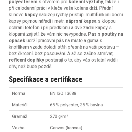
polyesterem
s otvorem pro
kolenní výztuhy
, takže i
při celodenní práci v kleče vaše kolena drží. Přední
klínové
kapsy
nabízejí rychlý přístup, multifunkční boční
kapsy pojmou nářadí i metr,
náprsní kapsa
s klopou
ochrání telefon i při předklonu a dvě zadní kapsy s
klopami zajistí, že vám nic nevypadne.
Pas s poutky na
opasek
udrží pracovní pás na místě a guma s
knoflíkem vzadu doladí střih přesně na vaši postavu –
bez škrcení, bez posouvání. A až se začne stmívat,
reflexní doplňky
postarají o to, aby vás ostatní viděli
dřív, než bude pozdě.
Specifikace a certifikace
Norma
EN ISO 13688
Materiál
65 % polyester, 35 % bavlna
Gramáž
270 g/m²
Vazba
Canvas (kanvas)