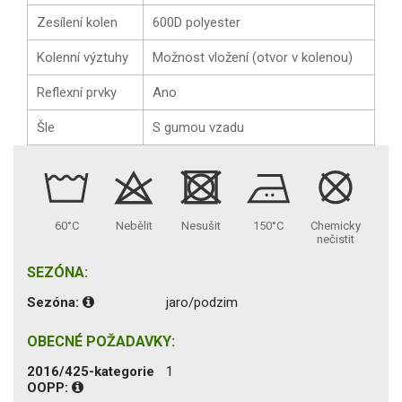
Zesílení kolen
600D polyester
Kolenní výztuhy
Možnost vložení (otvor v kolenou)
Reflexní prvky
Ano
Šle
S gumou vzadu
60°C
Nebělit
Nesušit
150°C
Chemicky
nečistit
SEZÓNA:
Sezóna:
jaro/podzim
OBECNÉ POŽADAVKY:
2016/425-kategorie
1
OOPP: