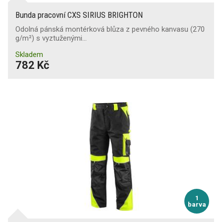
Bunda pracovní CXS SIRIUS BRIGHTON
Odolná pánská montérková blůza z pevného kanvasu (270
g/m²) s vyztuženými…
Skladem
782 Kč
1
barva