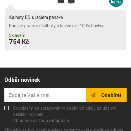
barva
Kalhoty BD s laclem pánské
Pánské pracovní kalhoty s laclem ze 100% bavlny
Skladem
754 Kč
Odběr novinek
Odebírat
Souhlasím se zpracováním osobních údajů za účelem
zasílání novinek
Chráněno službou reCaptcha
Přihlašte se pro odběr novinek zadaním vaší e-mailové adresy