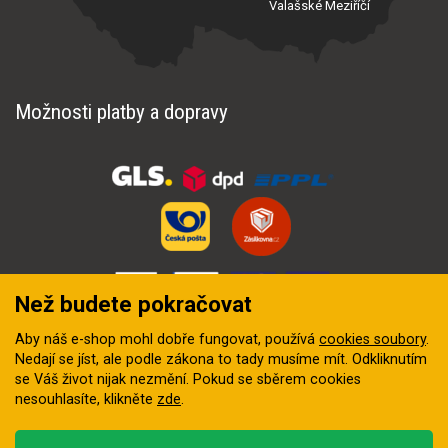
Valašské Meziříčí
Možnosti platby a dopravy
Než budete pokračovat
Aby náš e-shop mohl dobře fungovat, používá
cookies soubory
.
Nedají se jíst, ale podle zákona to tady musíme mít. Odkliknutím
se Váš život nijak nezmění. Pokud se sběrem cookies
nesouhlasíte, klikněte
zde
.
© 2018–2026 INZEP CENTRUM, s.r.o. Všechna práva vyhrazena