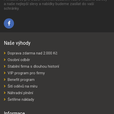
a naše nejlepší slevy a nabídky budeme zasílat do vaší
schránky.
Naše výhody
Doprava zdarma nad 2.000 Kč
Osobní odběr
Stabilní firma s dlouhou historií
VIP program pro firmy
Benefit program
Šití oděvů na míru
Náhradní plnění
Šetříme náklady
Informace