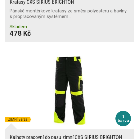
Kraťasy CXS SIRIUS BRIGHTON
Pánské montérkové kraťasy ze směsi polyesteru a bavlny
s propracovaným systémem…
Skladem
478 Kč
1
ZIMNÍ verze
barva
Kalhoty pracovní do pasu zimní CXS SIRIUS BRIGHTON