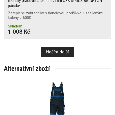
Kalhoty pracovní s laclem zimní CXS SIRIUS BRIGHTON
pánské
Zateplené zahradníky s flanelovou podšívkou, zesílenými
koleny z 600D…
Skladem
1 008 Kč
Načíst další
Alternativní zboží