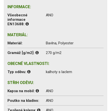
INFORMACE:
Všeobecné
ANO
informace
EN13688:
MATERIÁL:
Materiál:
Bavlna, Polyester
Gramáž [g/m2]:
270 g/m2
OBECNÉ VLASTNOSTI:
Typ oděvu:
kalhoty s laclem
STŘIH ODĚVU:
Kapsa na mobil:
ANO
Poutko na kladivo:
ANO
Zesílená kolena:
ANO