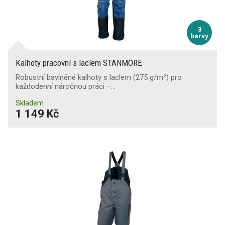
3
barvy
Kalhoty pracovní s laclem STANMORE
Robustní bavlněné kalhoty s laclem (275 g/m²) pro
každodenní náročnou práci –…
Skladem
1 149 Kč