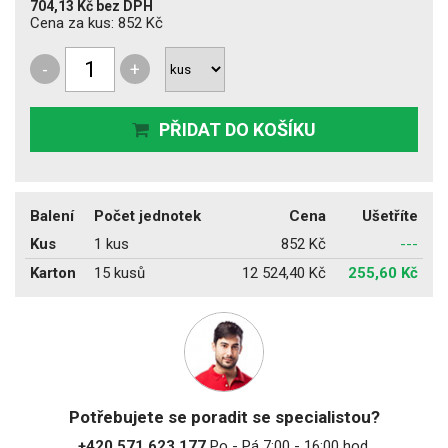
704,13 Kč
bez DPH
Cena za kus:
852 Kč
-
+
PŘIDAT DO KOŠÍKU
Balení
Počet jednotek
Cena
Ušetříte
Kus
1 kus
852 Kč
---
Karton
15 kusů
12 524,40 Kč
255,60 Kč
Potřebujete se poradit se specialistou?
+420 571 623 177
Po - Pá 7:00 - 16:00 hod.