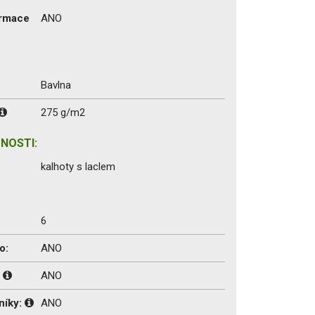
ormace
ANO
Bavlna
275 g/m2
NOSTI:
kalhoty s laclem
6
o:
ANO
:
ANO
níky:
ANO