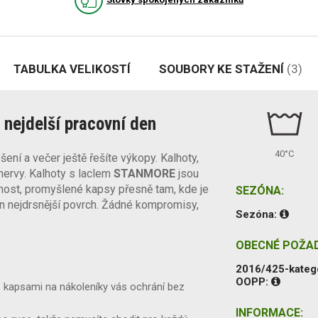
TABULKA VELIKOSTÍ
SOUBORY KE STAŽENÍ
(3)
š nejdelší pracovní den
40°C
ení a večer ještě řešíte výkopy. Kalhoty,
 nervy. Kalhoty s laclem
STANMORE
jsou
tnost, promyšlené kapsy přesně tam, kde je
SEZÓNA:
ten nejdrsnější povrch. Žádné kompromisy,
Sezóna:
OBECNÉ POŽA
2016/425-kateg
OOPP:
s kapsami na nákoleníky vás ochrání bez
INFORMACE: