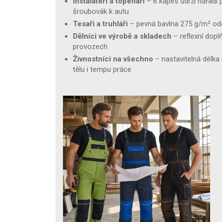
Instalatéři a topenáři
– 6 kapes udrží nářadí 
šroubovák k autu
Tesaři a truhláři
– pevná bavlna 275 g/m² od
Dělníci ve výrobě a skladech
– reflexní dopl
provozech
Živnostníci na všechno
– nastavitelná délka
tělu i tempu práce