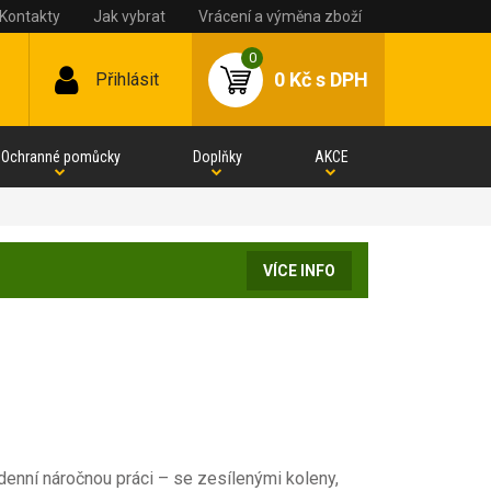
Kontakty
Jak vybrat
Vrácení a výměna zboží
0
0 Kč
s DPH
Přihlásit
Ochranné pomůcky
Doplňky
AKCE
VÍCE INFO
denní náročnou práci – se zesílenými koleny,