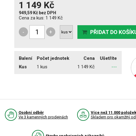
1 149 Kč
949,59 Kč
bez DPH
Cena za kus:
1 149 Kč
-
+
PŘIDAT DO KOŠÍK
Balení
Počet jednotek
Cena
Ušetříte
Kus
1 kus
1 149 Kč
---
Osobní odběr
Více než 11.000 polože
Ve 3 kamenných prodejnách
Skladem pro okamžitý od
Stovky spokojených zákazníků