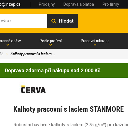
fo@inzep.cz
Prodejny
Doprava a platba
Pro firmy
Hledat
hranné oděvy
Podle profesí
Pracovní rukavice
ké
Kalhoty pracovní s laclem …
Doprava zdarma při nákupu nad 2.000 Kč.
Kalhoty pracovní s laclem STANMORE
Robustní bavlněné kalhoty s laclem (275 g/m²) pro každo