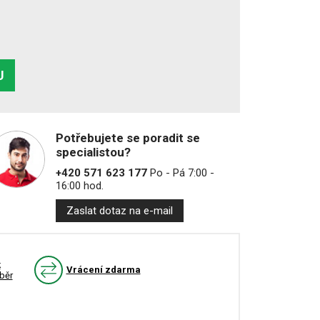
U
Potřebujete se poradit se
specialistou?
+420 571 623 177
Po - Pá 7:00 -
16:00 hod.
Zaslat dotaz na e-mail
k
Vrácení zdarma
běr