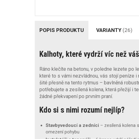
POPIS PRODUKTU
VARIANTY
(26)
Kalhoty, které vydrží víc než vá
Ráno klečíte na betonu, v poledne lezete po leš
které to s vámi nezvládnou, vás stojí peníze i
šité přesně na tento rytmus – bavlněná robus
potřebujete a zesílená kolena, která přežijí i 
žádné překvapení po prvním praní.
Kdo si s nimi rozumí nejlíp?
Stavbyvedoucí a zedníci
– zesílená kolena 
omezení pohybu