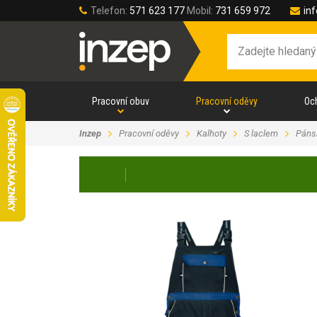
Telefon:
571 623 177
Mobil:
731 659 972
in
Pracovní obuv
Pracovní oděvy
Oc
Inzep
Pracovní oděvy
Kalhoty
S laclem
Páns