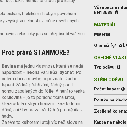
po ruce, takže nemusíte chodit pro každý
Všeobecné inf
EN13688:
olá třískám, hřebíkům i hrubým povrchům
ňky zvyšují viditelnost i v méně osvětlených
MATERIÁL:
 nohavic a elastický pas se přizpůsobí vašemu
Materiál:
Gramáž [g/m2]:
Proč právě STANMORE?
OBECNÉ VLAST
Bavlna
má jednu vlastnost, která se nedá
Typ oděvu:
napodobit –
nechá
vaši
kůži dýchat
. Po
celém dni na stavbě to poznáte: žádné
STŘIH ODĚVU:
lepení, žádné přehřívání, žádný pocit
Počet kapes:
nohou zabalených do fólie. A není to tenká
košilovina – je to pořádně tkaná látka,
Poutko na kladiv
která odolá ostrým hranám i každodenní
dřině, aniž by se za pár týdnů proměnila v
Zesílená kolena
hadry.
Za těmito kalhotami stojí víc než slova na
Kapsa na nákole