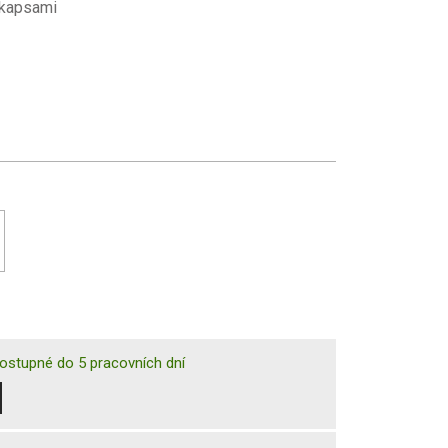
i kapsami
ostupné do 5 pracovních dní