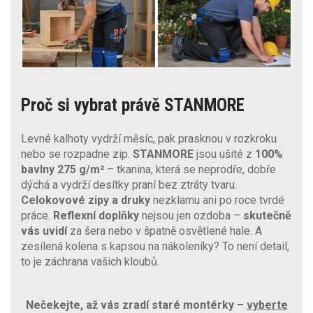
Proč si vybrat právě STANMORE
Levné kalhoty vydrží měsíc, pak prasknou v rozkroku
nebo se rozpadne zip.
STANMORE
jsou ušité z
100%
bavlny 275 g/m²
– tkanina, která se neprodře, dobře
dýchá a vydrží desítky praní bez ztráty tvaru.
Celokovové zipy a druky
nezklamu ani po roce tvrdé
práce.
Reflexní doplňky
nejsou jen ozdoba –
skutečně
vás uvidí
za šera nebo v špatně osvětlené hale. A
zesílená kolena s kapsou na nákoleníky? To není detail,
to je záchrana vašich kloubů.
Nečekejte, až vás zradí staré montérky –
vyberte