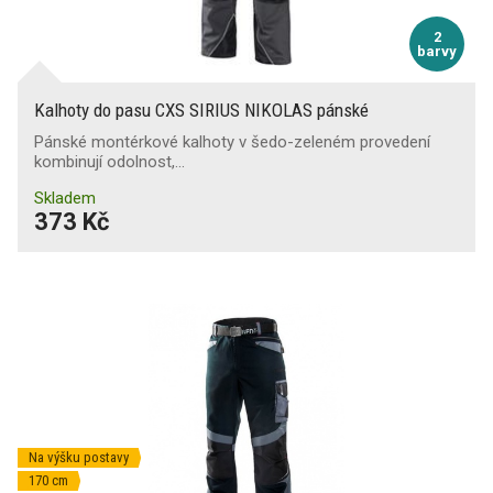
2
barvy
Kalhoty do pasu CXS SIRIUS NIKOLAS pánské
Pánské montérkové kalhoty v šedo-zeleném provedení
kombinují odolnost,…
Skladem
373 Kč
Na výšku postavy
170 cm