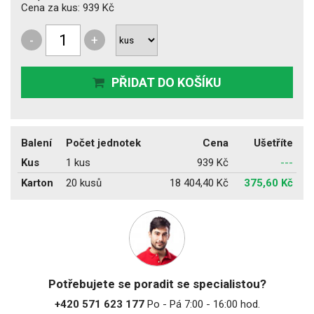
Cena za kus:
939 Kč
-
+
PŘIDAT DO KOŠÍKU
Balení
Počet jednotek
Cena
Ušetříte
Kus
1 kus
939 Kč
---
Karton
20 kusů
18 404,40 Kč
375,60 Kč
Potřebujete se poradit se specialistou?
+420 571 623 177
Po - Pá 7:00 - 16:00 hod.