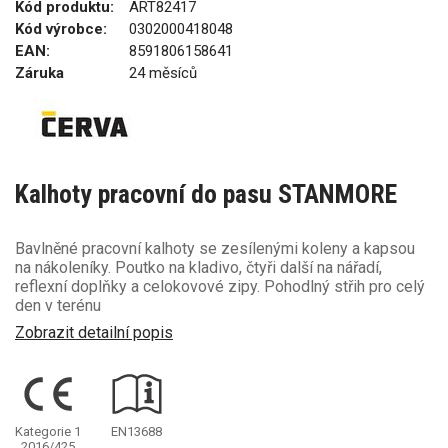
Kód produktu:
ART82417
Kód výrobce:
0302000418048
EAN:
8591806158641
Záruka
24 měsíců
Kalhoty pracovní do pasu STANMORE
Bavlněné pracovní kalhoty se zesílenými koleny a kapsou
na nákoleníky. Poutko na kladivo, čtyři další na nářadí,
reflexní doplňky a celokovové zipy. Pohodlný střih pro celý
den v terénu
Zobrazit detailní popis
Kategorie 1
EN13688
2016/425