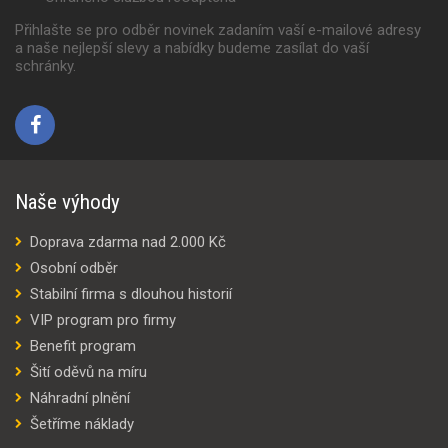
Přihlašte se pro odběr novinek zadaním vaší e-mailové adresy
a naše nejlepší slevy a nabídky budeme zasílat do vaší
schránky.
Naše výhody
Doprava zdarma nad 2.000 Kč
Osobní odběr
Stabilní firma s dlouhou historií
VIP program pro firmy
Benefit program
Šití oděvů na míru
Náhradní plnění
Šetříme náklady