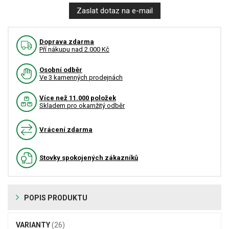
Zaslat dotaz na e-mail
Doprava zdarma
Pří nákupu nad 2.000 Kč
Osobní odběr
Ve 3 kamenných prodejnách
Více než 11.000 položek
Skladem pro okamžitý odběr
Vrácení zdarma
Stovky spokojených zákazníků
POPIS PRODUKTU
VARIANTY
(26)