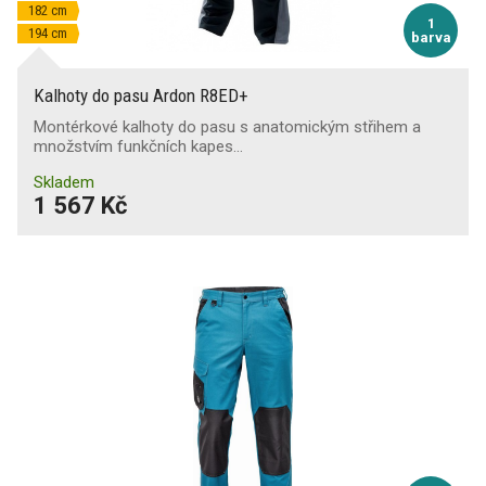
182 cm
1
194 cm
barva
Kalhoty do pasu Ardon R8ED+
Montérkové kalhoty do pasu s anatomickým střihem a
množstvím funkčních kapes…
Skladem
1 567 Kč