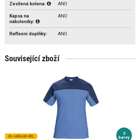
Zesílená kolena:
ANO
Kapsa na
ANO
nákoleníky:
Reflexní doplňky:
ANO
Související zboží
3
do velikosti 4XL
barvy