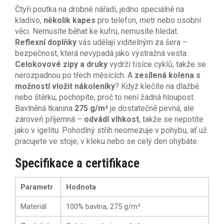
Čtyři poutka na drobné nářadí, jedno speciálně na
kladivo,
několik kapes
pro telefon, metr nebo osobní
věci. Nemusíte běhat ke kufru, nemusíte hledat.
Reflexní doplňky
vás udělají viditelným za šera –
bezpečnost, která nevypadá jako výstražná vesta.
Celokovové zipy a druky
vydrží tisíce cyklů, takže se
nerozpadnou po třech měsících. A
zesílená kolena s
možností vložit nákoleníky
? Když klečíte na dlažbě
nebo štěrku, pochopíte, proč to není žádná hloupost.
Bavlněná tkanina
275 g/m²
je dostatečně pevná, ale
zároveň příjemná –
odvádí vlhkost
, takže se nepotíte
jako v igelitu. Pohodlný střih neomezuje v pohybu, ať už
pracujete ve stoje, v kleku nebo se celý den ohýbáte.
Specifikace a certifikace
Parametr
Hodnota
Materiál
100% bavlna, 275 g/m²