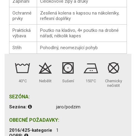
Zapínání
Celokovové zipy a druky
Ochranné
Zesílená kolena s kapsou na nákoleníky,
prvky
reflexní doplňky
Praktická
Poutko na kladivo, 4× poutko na drobné
výbava
nářadí, několik kapes
Střih
Pohodlný, neomezující pohyb
40°C
Nebělit
Sušení
150°C
Chemicky
nečistit
SEZÓNA:
Sezóna:
jaro/podzim
OBECNÉ POŽADAVKY:
2016/425-kategorie
1
OOPP: