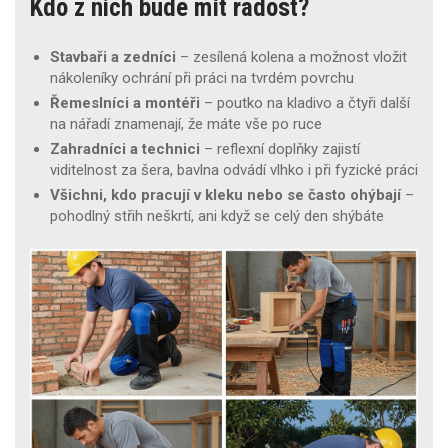
Kdo z nich bude mít radost?
Stavbaři a zedníci
– zesílená kolena a možnost vložit
nákoleníky ochrání při práci na tvrdém povrchu
Řemeslníci a montéři
– poutko na kladivo a čtyři další
na nářadí znamenají, že máte vše po ruce
Zahradníci a technici
– reflexní doplňky zajistí
viditelnost za šera, bavlna odvádí vlhko i při fyzické práci
Všichni, kdo pracují v kleku nebo se často ohýbají
–
pohodlný střih neškrtí, ani když se celý den shýbáte