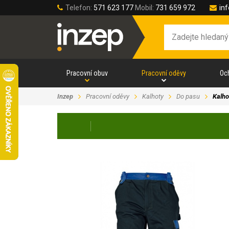
Telefon:
571 623 177
Mobil:
731 659 972
in
Pracovní obuv
Pracovní oděvy
Oc
Inzep
Pracovní oděvy
Kalhoty
Do pasu
Kalho