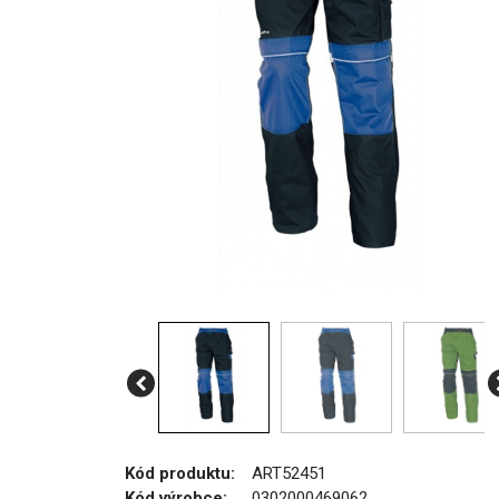
Kód produktu:
ART52451
Kód výrobce:
0302000469062