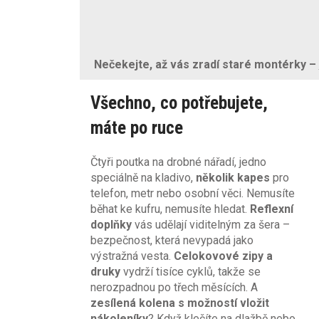
Nečekejte, až vás zradí staré montérky –
Všechno, co potřebujete,
máte po ruce
Čtyři poutka na drobné nářadí, jedno
speciálně na kladivo,
několik kapes
pro
telefon, metr nebo osobní věci. Nemusíte
běhat ke kufru, nemusíte hledat.
Reflexní
doplňky
vás udělají viditelným za šera –
bezpečnost, která nevypadá jako
výstražná vesta.
Celokovové zipy a
druky
vydrží tisíce cyklů, takže se
nerozpadnou po třech měsících. A
zesílená kolena s možností vložit
nákoleníky
? Když klečíte na dlažbě nebo