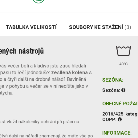
TABULKA VELIKOSTÍ
SOUBORY KE STAŽENÍ
(3)
ených nástrojů
40°C
ás večer bolí a kladivo jste zase hledali
 pasu to řeší jednoduše:
zesílená kolena s
o a čtyři další na drobné nářadí. Bavlněná
SEZÓNA:
e v pohybu a večer se v ní necítíte jako v
Sezóna:
štychu.
OBECNÉ POŽA
2016/425-kateg
OOPP:
t vložit nákoleníky ochrání při práci na
INFORMACE:
tyři další na nářadí znamenají, že máte vše po