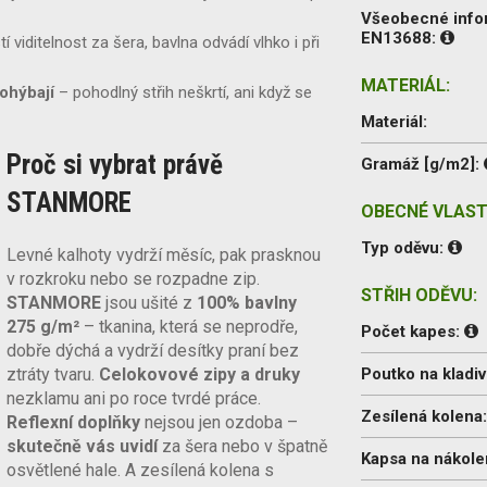
Všeobecné inf
EN13688:
tí viditelnost za šera, bavlna odvádí vlhko i při
MATERIÁL:
 ohýbají
– pohodlný střih neškrtí, ani když se
Materiál:
Proč si vybrat právě
Gramáž [g/m2]:
STANMORE
OBECNÉ VLAST
Typ oděvu:
Levné kalhoty vydrží měsíc, pak prasknou
v rozkroku nebo se rozpadne zip.
STŘIH ODĚVU:
STANMORE
jsou ušité z
100% bavlny
275 g/m²
– tkanina, která se neprodře,
Počet kapes:
dobře dýchá a vydrží desítky praní bez
ztráty tvaru.
Celokovové zipy a druky
Poutko na kladiv
nezklamu ani po roce tvrdé práce.
Zesílená kolena
Reflexní doplňky
nejsou jen ozdoba –
skutečně vás uvidí
za šera nebo v špatně
Kapsa na nákole
osvětlené hale. A zesílená kolena s