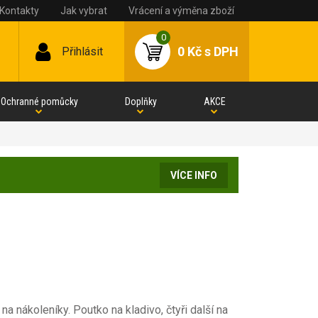
Kontakty
Jak vybrat
Vrácení a výměna zboží
0
0 Kč
s DPH
Přihlásit
Ochranné pomůcky
Doplňky
AKCE
VÍCE INFO
a nákoleníky. Poutko na kladivo, čtyři další na