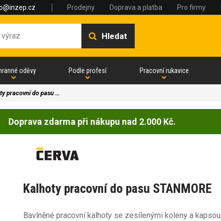
fo@inzep.cz
Prodejny
Doprava a platba
Pro firmy
Hledat
hranné oděvy
Podle profesí
Pracovní rukavice
ty pracovní do pasu …
Doprava zdarma při nákupu nad 2.000 Kč.
Kalhoty pracovní do pasu STANMORE
Bavlněné pracovní kalhoty se zesílenými koleny a kapsou n