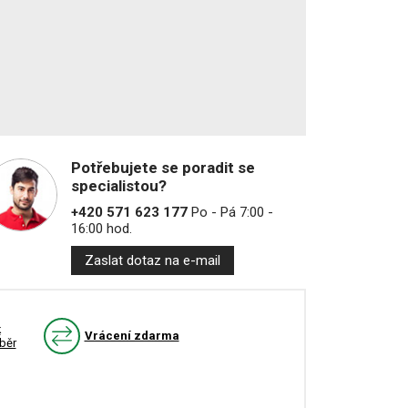
Potřebujete se poradit se
specialistou?
+420 571 623 177
Po - Pá 7:00 -
16:00 hod.
Zaslat dotaz na e-mail
k
Vrácení zdarma
běr