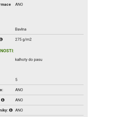
ormace
ANO
Bavlna
275 g/m2
NOSTI:
kalhoty do pasu
5
o:
ANO
:
ANO
níky:
ANO