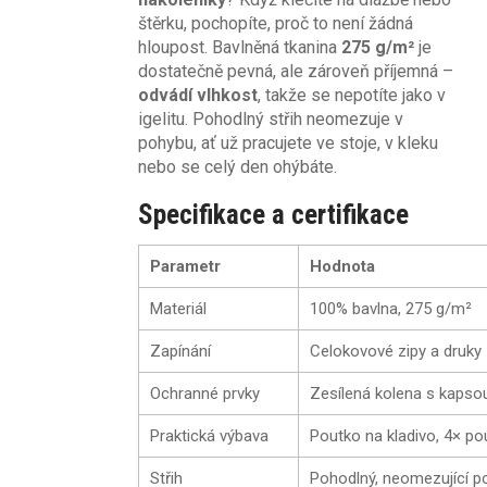
štěrku, pochopíte, proč to není žádná
hloupost. Bavlněná tkanina
275 g/m²
je
dostatečně pevná, ale zároveň příjemná –
odvádí vlhkost
, takže se nepotíte jako v
igelitu. Pohodlný střih neomezuje v
pohybu, ať už pracujete ve stoje, v kleku
nebo se celý den ohýbáte.
Specifikace a certifikace
Parametr
Hodnota
Materiál
100% bavlna, 275 g/m²
Zapínání
Celokovové zipy a druky
Ochranné prvky
Zesílená kolena s kapsou
Praktická výbava
Poutko na kladivo, 4× po
Střih
Pohodlný, neomezující p