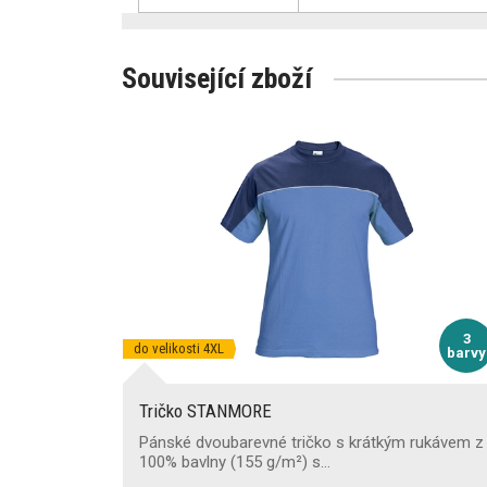
Související zboží
3
do velikosti 4XL
barvy
Tričko STANMORE
Pánské dvoubarevné tričko s krátkým rukávem z
100% bavlny (155 g/m²) s…