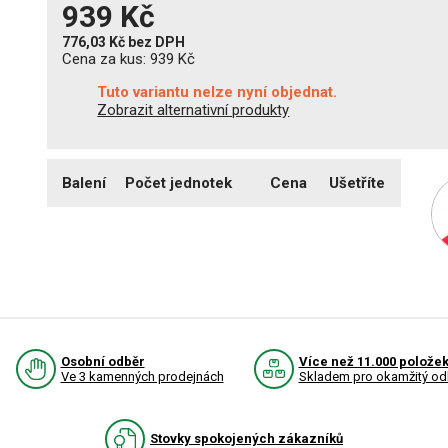
939 Kč
776,03 Kč
bez DPH
Cena za kus:
939 Kč
Tuto variantu nelze nyní objednat.
Zobrazit alternativní produkty
Balení
Počet jednotek
Cena
Ušetříte
Osobní odběr
Více než 11.000 polože
Ve 3 kamenných prodejnách
Skladem pro okamžitý od
Stovky spokojených zákazníků