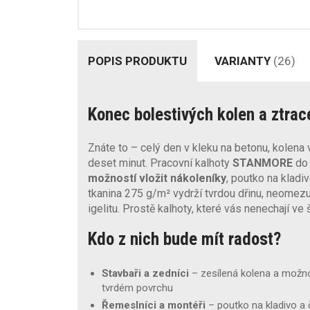
POPIS PRODUKTU
VARIANTY
(26)
Konec bolestivých kolen a ztrac
Znáte to – celý den v kleku na betonu, kolena v
deset minut. Pracovní kalhoty
STANMORE
do
možností vložit nákoleníky
, poutko na kladiv
tkanina 275 g/m² vydrží tvrdou dřinu, neomezuj
igelitu. Prostě kalhoty, které vás nenechají ve 
Kdo z nich bude mít radost?
Stavbaři a zedníci
– zesílená kolena a možnos
tvrdém povrchu
Řemeslníci a montéři
– poutko na kladivo a č