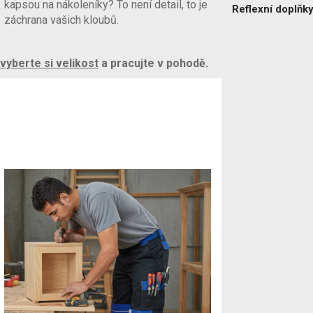
kapsou na nákoleníky? To není detail, to je
Reflexní doplňky
záchrana vašich kloubů.
vyberte si velikost
a pracujte v pohodě.