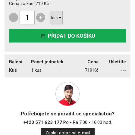
Cena za kus:
719 Kč
-
+
PŘIDAT DO KOŠÍKU
Balení
Počet jednotek
Cena
Ušetříte
Kus
1 kus
719 Kč
---
Potřebujete se poradit se specialistou?
+420 571 623 177
Po - Pá 7:00 - 16:00 hod.
Zaslat dotaz na e-mail