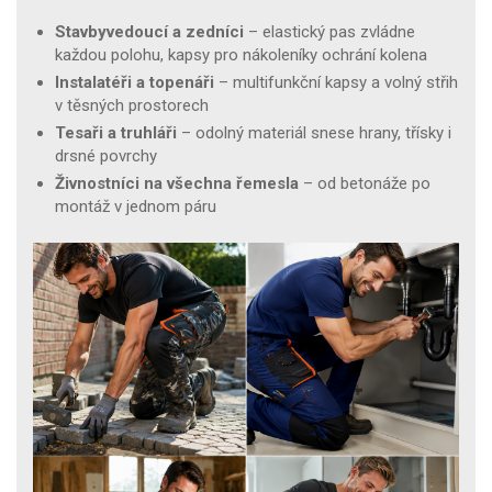
Stavbyvedoucí a zedníci
– elastický pas zvládne
každou polohu, kapsy pro nákoleníky ochrání kolena
Instalatéři a topenáři
– multifunkční kapsy a volný střih
v těsných prostorech
Tesaři a truhláři
– odolný materiál snese hrany, třísky i
drsné povrchy
Živnostníci na všechna řemesla
– od betonáže po
montáž v jednom páru