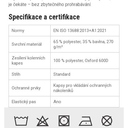
je čekáte – bez zbytečného prohrabávání.
Specifikace a certifikace
Normy
EN ISO 13688:2013+A1:2021
65 % polyester, 35 % bavlna, 270
Svrchní materiál
g/m²
Zesílení kolenních
100 % polyester, Oxford 600D
kapes
Střih
Standard
Kapsy pro vkládání ochranných
Ochranné prvky
nákoleníků
Elastický pas
Ano