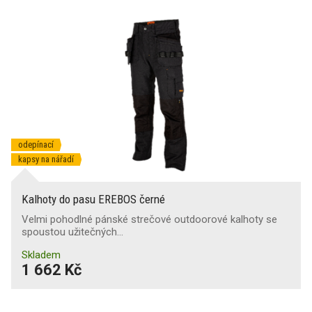
odepínací
kapsy na nářadí
Kalhoty do pasu EREBOS černé
Velmi pohodlné pánské strečové outdoorové kalhoty se
spoustou užitečných…
Skladem
1 662 Kč