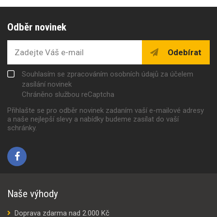
Odběr novinek
Odebírat
Souhlasím se zpracováním osobních údajů za účelem
zasílání novinek
Chráněno službou reCaptcha
Přihlašte se pro odběr novinek zadaním vaší e-mailové adresy
a naše nejlepší slevy a nabídky budeme zasílat do vaší
schránky.
Naše výhody
Doprava zdarma nad 2.000 Kč