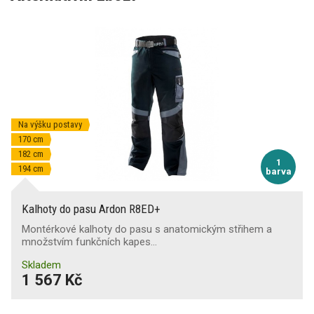
Na výšku postavy
170 cm
182 cm
1
194 cm
barva
Kalhoty do pasu Ardon R8ED+
Montérkové kalhoty do pasu s anatomickým střihem a
množstvím funkčních kapes…
Skladem
1 567 Kč