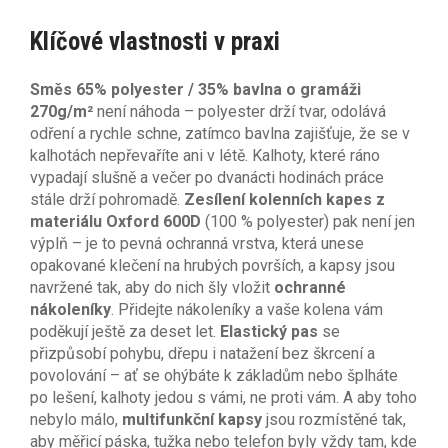
Klíčové vlastnosti v praxi
Směs 65% polyester / 35% bavlna o gramáži
270g/m²
není náhoda – polyester drží tvar, odolává
odření a rychle schne, zatímco bavlna zajišťuje, že se v
kalhotách nepřevaříte ani v létě. Kalhoty, které ráno
vypadají slušně a večer po dvanácti hodinách práce
stále drží pohromadě.
Zesílení kolenních kapes z
materiálu Oxford 600D
(100 % polyester) pak není jen
výplň – je to pevná ochranná vrstva, která unese
opakované klečení na hrubých površích, a kapsy jsou
navržené tak, aby do nich šly vložit
ochranné
nákoleníky
. Přidejte nákoleníky a vaše kolena vám
poděkují ještě za deset let.
Elastický pas
se
přizpůsobí pohybu, dřepu i natažení bez škrcení a
povolování – ať se ohýbáte k základům nebo šplháte
po lešení, kalhoty jedou s vámi, ne proti vám. A aby toho
nebylo málo,
multifunkční kapsy
jsou rozmístěné tak,
aby měřicí páska, tužka nebo telefon byly vždy tam, kde