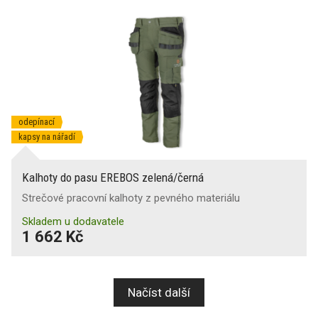
odepínací
kapsy na nářadí
Kalhoty do pasu EREBOS zelená/černá
Strečové pracovní kalhoty z pevného materiálu
Skladem u dodavatele
1 662 Kč
Načíst další