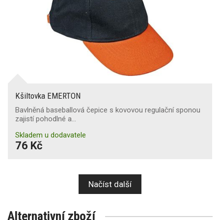
Kšiltovka EMERTON
Bavlněná baseballová čepice s kovovou regulační sponou
zajistí pohodlné a…
Skladem u dodavatele
76 Kč
Načíst další
Alternativní zboží