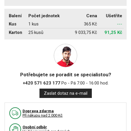
Balení
Počet jednotek
Cena
Ušetříte
Kus
1 kus
365 Kč
---
Karton
25 kusů
9 033,75 Kč
91,25 Kč
Potřebujete se poradit se specialistou?
+420 571 623 177
Po - Pá 7:00 - 16:00 hod.
Zaslat dotaz na e-mail
Doprava zdarma
Pří nákupu nad 2.000 Kč
Osobní odběr