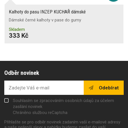
Kalhoty do pasu INZEP KUCHAŘ dámské
Dámské černé kalhoty v pase do gumy
Skladem
333 Kč
Odběr novinek
Odebírat
Souhlasím se zpracováním osobních údajů za účelem
zasílání novinek
Chráněno službou reCaptcha
Přihlašte se pro odběr novinek zadaním vaší e-mailové adresy
a naše nejlepší slevy a nabídky budeme zasílat do vaší