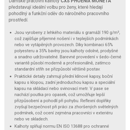
Dámské pracovní kalhoty
CXS PHOENIX MONETA
představují ideální volbu pro ženy, které hledají
pohodlný a funkční oděv do náročného pracovního
prostředí.
Jsou vyrobeny z lehkého materiálu s gramáží 190 g/m²,
což zajišťuje příjemné nošení i v teplejších podmínkách
nebo ve vytápěných provozech. Díky kombinaci 65%
polyesteru a 35% bavlny jsou kalhoty odolné, prodyšné
a snadno udržovatelné. Barevné provedení v šedo-černé
variantě působí moderně a profesionálně, zatímco
standardní střih se přizpůsobí většině postav.
Praktické detaily zahrnují přední klínové kapsy, boční
kapsu s klopou, zadní jednoduchou kapsu a speciální
kapsu na skládací nebo svinovací metr. V pase se
nachází poutka pro opasek, což umožňuje lepší
přizpůsobení a pohodlí při pohybu. Reflexní doplňky
zvyšují bezpečnost při práci za zhoršených světelných
podmínek, což ocení zejména pracovníci v exteriéru
nebo ve skladech.
Kalhoty splňují normu EN ISO 13688 pro ochranné