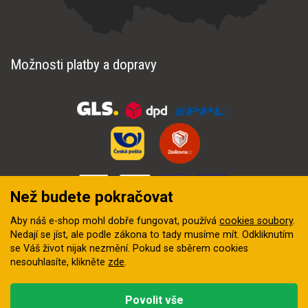
Možnosti platby a dopravy
Než budete pokračovat
Aby náš e-shop mohl dobře fungovat, používá
cookies soubory
.
Nedají se jíst, ale podle zákona to tady musíme mít. Odkliknutím
se Váš život nijak nezmění. Pokud se sběrem cookies
nesouhlasíte, klikněte
zde
.
© 2018–2026 INZEP CENTRUM, s.r.o. Všechna práva vyhrazena
Povolit vše
Vytvořila
digitální agentura FEO