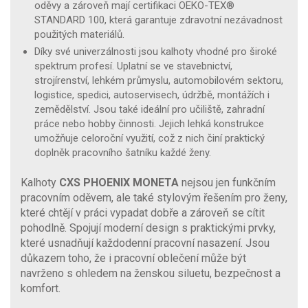
oděvy a zároveň mají certifikaci OEKO-TEX®
STANDARD 100, která garantuje zdravotní nezávadnost
použitých materiálů.
Díky své univerzálnosti jsou kalhoty vhodné pro široké
spektrum profesí. Uplatní se ve stavebnictví,
strojírenství, lehkém průmyslu, automobilovém sektoru,
logistice, spedici, autoservisech, údržbě, montážích i
zemědělství. Jsou také ideální pro učiliště, zahradní
práce nebo hobby činnosti. Jejich lehká konstrukce
umožňuje celoroční využití, což z nich činí praktický
doplněk pracovního šatníku každé ženy.
Kalhoty
CXS PHOENIX MONETA
nejsou jen funkčním
pracovním oděvem, ale také stylovým řešením pro ženy,
které chtějí v práci vypadat dobře a zároveň se cítit
pohodlně. Spojují moderní design s praktickými prvky,
které usnadňují každodenní pracovní nasazení. Jsou
důkazem toho, že i pracovní oblečení může být
navrženo s ohledem na ženskou siluetu, bezpečnost a
komfort.