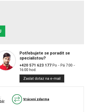
U
Potřebujete se poradit se
specialistou?
+420 571 623 177
Po - Pá 7:00 -
16:00 hod.
Zaslat dotaz na e-mail
k
Vrácení zdarma
běr