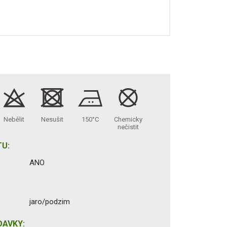
Nebělit
Nesušit
150°C
Chemicky
nečistit
U:
ANO
jaro/podzim
DAVKY: