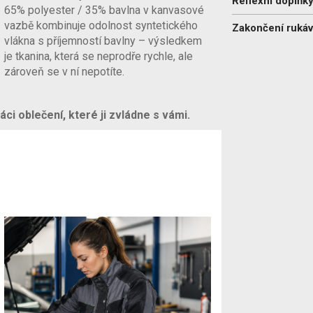
Reflexní doplňky
65% polyester / 35% bavlna v kanvasové
vazbě kombinuje odolnost syntetického
Zakončení ruká
vlákna s příjemností bavlny – výsledkem
je tkanina, která se neprodře rychle, ale
zároveň se v ní nepotíte.
áci oblečení, které ji zvládne s vámi.