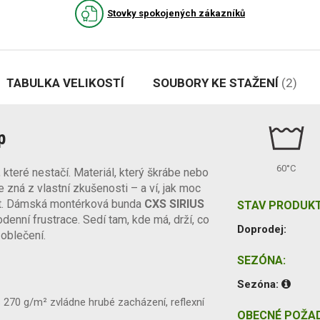
Stovky spokojených zákazníků
TABULKA VELIKOSTÍ
SOUBORY KE STAŽENÍ
(2)
p
60°C
které nestačí. Materiál, který škrábe nebo
e zná z vlastní zkušenosti – a ví, jak moc
at. Dámská montérková bunda
CXS SIRIUS
STAV PRODUKT
enní frustrace. Sedí tam, kde má, drží, co
Doprodej:
 oblečení.
SEZÓNA:
Sezóna:
270 g/m² zvládne hrubé zacházení, reflexní
OBECNÉ POŽA