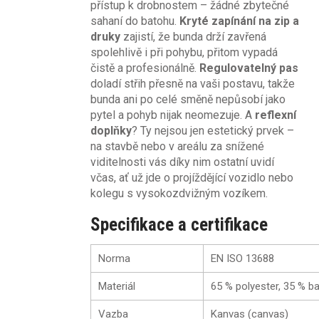
přístup k drobnostem – žádné zbytečné
sahaní do batohu.
Kryté zapínání na zip a
druky
zajistí, že bunda drží zavřená
spolehlivě i při pohybu, přitom vypadá
čistě a profesionálně.
Regulovatelný pas
doladí střih přesně na vaši postavu, takže
bunda ani po celé směně nepůsobí jako
pytel a pohyb nijak neomezuje. A
reflexní
doplňky
? Ty nejsou jen estetický prvek –
na stavbě nebo v areálu za snížené
viditelnosti vás díky nim ostatní uvidí
včas, ať už jde o projíždějící vozidlo nebo
kolegu s vysokozdvižným vozíkem.
Specifikace a certifikace
Norma
EN ISO 13688
Materiál
65 % polyester, 35 % b
Vazba
Kanvas (canvas)