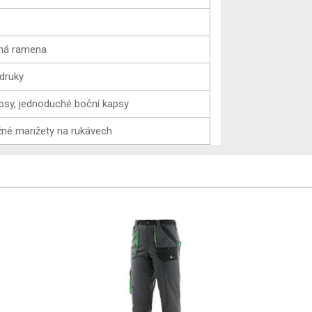
lená ramena
 druky
apsy, jednoduché boční kapsy
užné manžety na rukávech