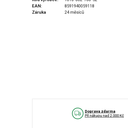
EAN:
8591940059118
Záruka
24 měsíců
Doprava zdarma
Pří nákupu nad 2.000 Kč