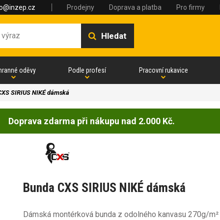
fo@inzep.cz
Prodejny
Doprava a platba
Pro firmy
Hledat
hranné oděvy
Podle profesí
Pracovní rukavice
CXS SIRIUS NIKÉ dámská
Doprava zdarma při nákupu nad 2.000 Kč.
Bunda CXS SIRIUS NIKÉ dámská
Dámská montérková bunda z odolného kanvasu 270g/m² (