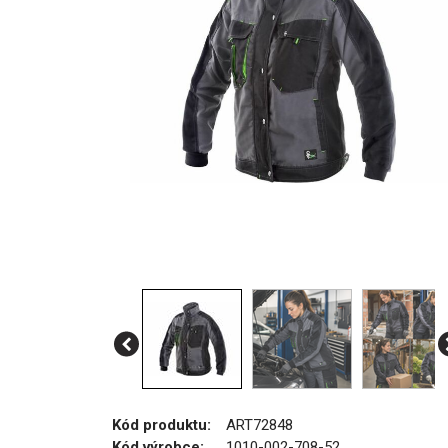
Kód produktu:
ART72848
Kód výrobce:
1010-002-708-52