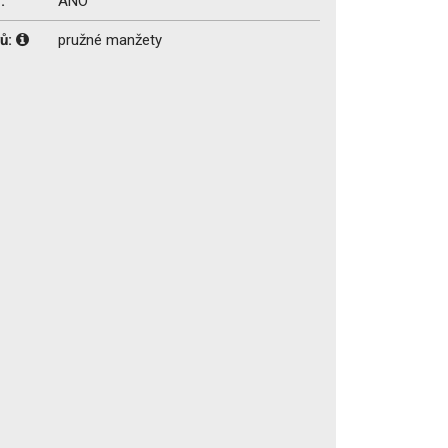
:
ANO
vů:
pružné manžety