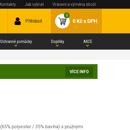
Kontakty
Jak vybrat
Vrácení a výměna zboží
0
0 Kč
s DPH
Přihlásit
Ochranné pomůcky
Doplňky
AKCE
VÍCE INFO
65% polyester / 35% bavlna) s pružnými