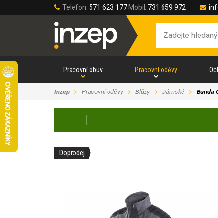
Telefon:
571 623 177
Mobil:
731 659 972
in
Pracovní obuv
Pracovní oděvy
Oc
Inzep
Pracovní oděvy
Blůzy
Dámské
Bunda 
Doprodej