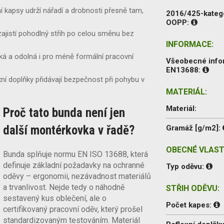
í kapsy udrží nářadí a drobnosti přesně tam,
2016/425-kateg
OOPP:
ajistí pohodlný střih po celou směnu bez
INFORMACE:
ká a odolná i pro méně formální pracovní
Všeobecné inf
EN13688:
xní doplňky přidávají bezpečnost při pohybu v
MATERIÁL:
Materiál:
Proč tato bunda není jen
další montérkovka v řadě?
Gramáž [g/m2]:
OBECNÉ VLAST
Bunda splňuje normu EN ISO 13688, která
definuje základní požadavky na ochranné
Typ oděvu:
oděvy – ergonomii, nezávadnost materiálů
a trvanlivost. Nejde tedy o náhodně
STŘIH ODĚVU:
sestavený kus oblečení, ale o
Počet kapes:
certifikovaný pracovní oděv, který prošel
standardizovaným testováním. Materiál