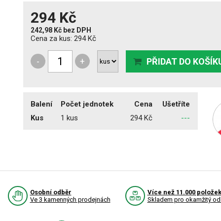
294 Kč
242,98 Kč
bez DPH
Cena za kus:
294 Kč
-
+
PŘIDAT DO KOŠÍK
Balení
Počet jednotek
Cena
Ušetříte
Kus
1 kus
294 Kč
---
Osobní odběr
Více než 11.000 polože
Ve 3 kamenných prodejnách
Skladem pro okamžitý od