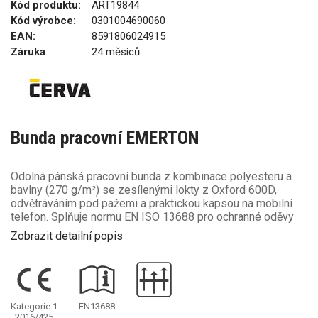
Kód produktu:
ART19844
Kód výrobce:
0301004690060
EAN:
8591806024915
Záruka
24 měsíců
Bunda pracovní EMERTON
Odolná pánská pracovní bunda z kombinace polyesteru a
bavlny (270 g/m²) se zesílenými lokty z Oxford 600D,
odvětráváním pod pažemi a praktickou kapsou na mobilní
telefon. Splňuje normu EN ISO 13688 pro ochranné oděvy
Zobrazit detailní popis
Kategorie 1
EN13688
2016/425