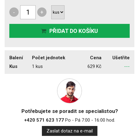
-
+
PŘIDAT DO KOŠÍKU
Balení
Počet jednotek
Cena
Ušetříte
Kus
1 kus
629 Kč
---
Potřebujete se poradit se specialistou?
+420 571 623 177
Po - Pá 7:00 - 16:00 hod.
Zaslat dotaz na e-mail