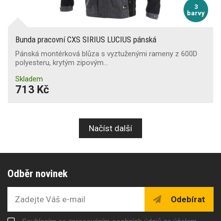
3
barvy
Bunda pracovní CXS SIRIUS LUCIUS pánská
Pánská montérková blůza s vyztuženými rameny z 600D
polyesteru, krytým zipovým…
Skladem
713 Kč
Načíst další
Odběr novinek
Odebírat