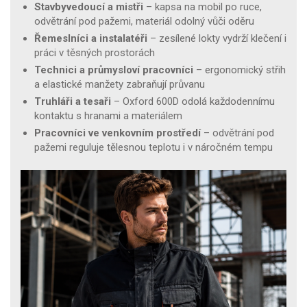
Stavbyvedoucí a mistři
– kapsa na mobil po ruce,
odvětrání pod pažemi, materiál odolný vůči oděru
Řemeslníci a instalatéři
– zesílené lokty vydrží klečení i
práci v těsných prostorách
Technici a průmysloví pracovníci
– ergonomický střih
a elastické manžety zabraňují průvanu
Truhláři a tesaři
– Oxford 600D odolá každodennímu
kontaktu s hranami a materiálem
Pracovníci ve venkovním prostředí
– odvětrání pod
pažemi reguluje tělesnou teplotu i v náročném tempu