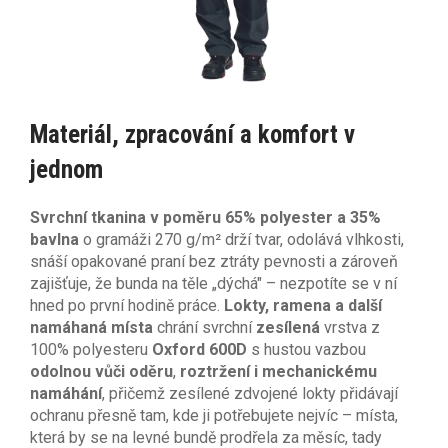
Materiál, zpracování a komfort v
jednom
Svrchní tkanina v poměru 65% polyester a 35%
bavlna
o gramáži 270 g/m² drží tvar, odolává vlhkosti,
snáší opakované praní bez ztráty pevnosti a zároveň
zajišťuje, že bunda na těle „dýchá" – nezpotíte se v ní
hned po první hodině práce.
Lokty, ramena a další
namáhaná místa
chrání svrchní
zesílená
vrstva z
100% polyesteru
Oxford 600D
s hustou vazbou
odolnou vůči oděru
,
roztržení i mechanickému
namáhání
, přičemž zesílené zdvojené lokty přidávají
ochranu přesně tam, kde ji potřebujete nejvíc – místa,
která by se na levné bundě prodřela za měsíc, tady