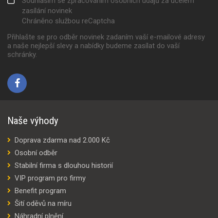
Souhlasím se zpracováním osobních údajů za účelem
zasílání novinek
Chráněno službou reCaptcha
Přihlašte se pro odběr novinek zadaním vaší e-mailové adresy
a naše nejlepší slevy a nabídky budeme zasílat do vaší
schránky.
Naše výhody
Doprava zdarma nad 2.000 Kč
Osobní odběr
Stabilní firma s dlouhou historií
VIP program pro firmy
Benefit program
Šití oděvů na míru
Náhradní plnění