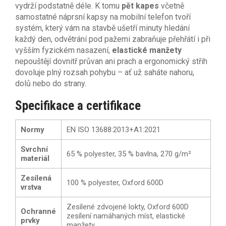
vydrží podstatně déle. K tomu
pět kapes
včetně
samostatné náprsní kapsy na mobilní telefon tvoří
systém, který vám na stavbě ušetří minuty hledání
každý den, odvětrání pod pažemi zabraňuje přehřátí i při
vyšším fyzickém nasazení,
elastické manžety
nepouštějí dovnitř průvan ani prach a ergonomický střih
dovoluje plný rozsah pohybu – ať už saháte nahoru,
dolů nebo do strany.
Specifikace a certifikace
Normy
EN ISO 13688:2013+A1:2021
Svrchní
65 % polyester, 35 % bavlna, 270 g/m²
materiál
Zesílená
100 % polyester, Oxford 600D
vrstva
Zesílené zdvojené lokty, Oxford 600D
Ochranné
zesílení namáhaných míst, elastické
prvky
manžety