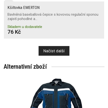
Kšiltovka EMERTON
Bavlněná baseballová čepice s kovovou regulační sponou
zajistí pohodlné a…
Skladem u dodavatele
76 Kč
Načíst další
Alternativní zboží