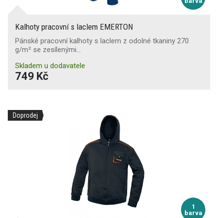
barva
Kalhoty pracovní s laclem EMERTON
Pánské pracovní kalhoty s laclem z odolné tkaniny 270
g/m² se zesílenými…
Skladem u dodavatele
749 Kč
Doprodej
1
barva