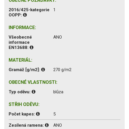
OBECNÉ POŽADAVKY:
2016/425-kategorie
1
OOPP:
INFORMACE:
Všeobecné
ANO
informace
EN13688:
MATERIÁL:
Gramáž [g/m2]:
270 g/m2
OBECNÉ VLASTNOSTI:
Typ oděvu:
blůza
STŘIH ODĚVU:
Počet kapes:
5
Zesílená ramena:
ANO