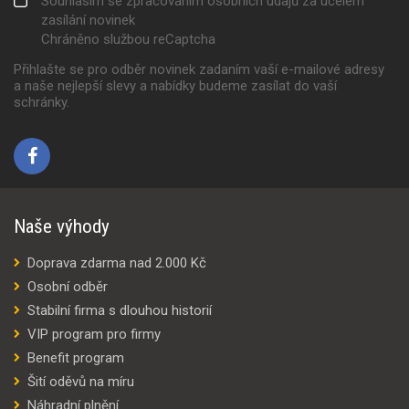
Souhlasím se zpracováním osobních údajů za účelem
zasílání novinek
Chráněno službou reCaptcha
Přihlašte se pro odběr novinek zadaním vaší e-mailové adresy
a naše nejlepší slevy a nabídky budeme zasílat do vaší
schránky.
Naše výhody
Doprava zdarma nad 2.000 Kč
Osobní odběr
Stabilní firma s dlouhou historií
VIP program pro firmy
Benefit program
Šití oděvů na míru
Náhradní plnění