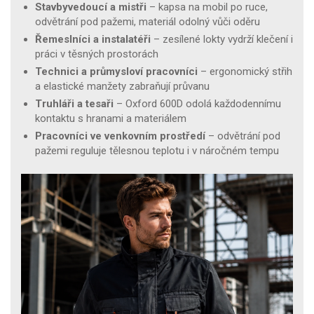
Stavbyvedoucí a mistři
– kapsa na mobil po ruce,
odvětrání pod pažemi, materiál odolný vůči oděru
Řemeslníci a instalatéři
– zesílené lokty vydrží klečení i
práci v těsných prostorách
Technici a průmysloví pracovníci
– ergonomický střih
a elastické manžety zabraňují průvanu
Truhláři a tesaři
– Oxford 600D odolá každodennímu
kontaktu s hranami a materiálem
Pracovníci ve venkovním prostředí
– odvětrání pod
pažemi reguluje tělesnou teplotu i v náročném tempu