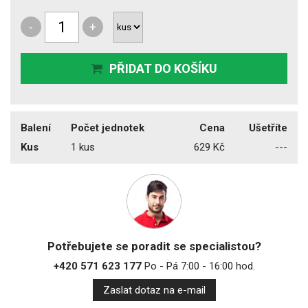
-
+
PŘIDAT DO KOŠÍKU
Balení
Počet jednotek
Cena
Ušetříte
Kus
1 kus
629 Kč
---
Potřebujete se poradit se specialistou?
+420 571 623 177
Po - Pá 7:00 - 16:00 hod.
Zaslat dotaz na e-mail