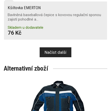
Kšiltovka EMERTON
Bavlněná baseballová čepice s kovovou regulační sponou
zajistí pohodlné a…
Skladem u dodavatele
76 Kč
Načíst další
Alternativní zboží