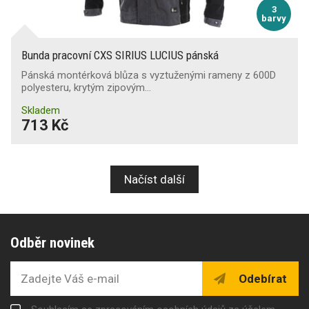
3
barvy
Bunda pracovní CXS SIRIUS LUCIUS pánská
Pánská montérková blůza s vyztuženými rameny z 600D
polyesteru, krytým zipovým…
Skladem
713 Kč
Načíst další
Odběr novinek
Odebírat