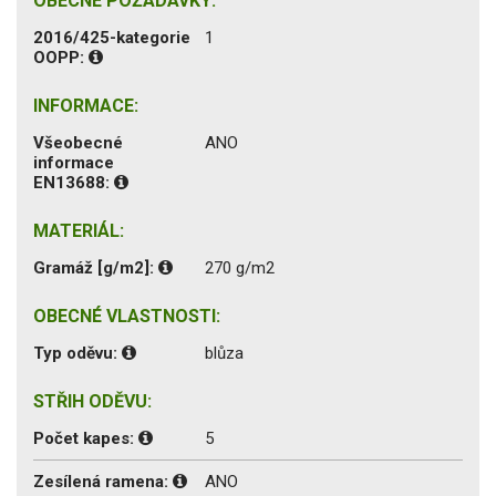
OBECNÉ POŽADAVKY:
2016/425-kategorie
1
OOPP:
INFORMACE:
Všeobecné
ANO
informace
EN13688:
MATERIÁL:
Gramáž [g/m2]:
270 g/m2
OBECNÉ VLASTNOSTI:
Typ oděvu:
blůza
STŘIH ODĚVU:
Počet kapes:
5
Zesílená ramena:
ANO