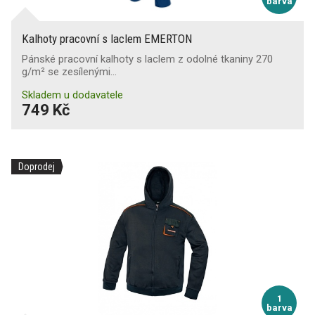
barva
Kalhoty pracovní s laclem EMERTON
Pánské pracovní kalhoty s laclem z odolné tkaniny 270
g/m² se zesílenými…
Skladem u dodavatele
749 Kč
Doprodej
1
barva