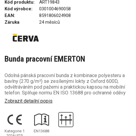
Kód produktu:
ART19843
Kód výrobce:
0301004690058
EAN:
8591806024908
Záruka
24 měsíců
Bunda pracovní EMERTON
Odolná pánská pracovní bunda z kombinace polyesteru a
bavlny (270 g/m²) se zesílenými lokty z Oxford 600D,
odvětráváním pod pažemi a praktickou kapsou na mobilní
telefon. Splňuje normu EN ISO 13688 pro ochranné oděvy
Zobrazit detailní popis
Kategorie 1
EN13688
2016/425