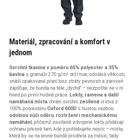
Materiál, zpracování a komfort v
jednom
Svrchní tkanina v poměru 65% polyester a 35%
bavlna
o gramáži 270 g/m² drží tvar, odolává vlhkosti,
snáší opakované praní bez ztráty pevnosti a zároveň
zajišťuje, že bunda na těle „dýchá" – nezpotíte se v ní
hned po první hodině práce.
Lokty, ramena a další
namáhaná místa
chrání svrchní
zesílená
vrstva z
100% polyesteru
Oxford 600D
s hustou vazbou
odolnou vůči oděru
,
roztržení i mechanickému
namáhání
, přičemž zesílené zdvojené lokty přidávají
ochranu přesně tam, kde ji potřebujete nejvíc – místa,
která by se na levné bundě prodřela za měsíc, tady