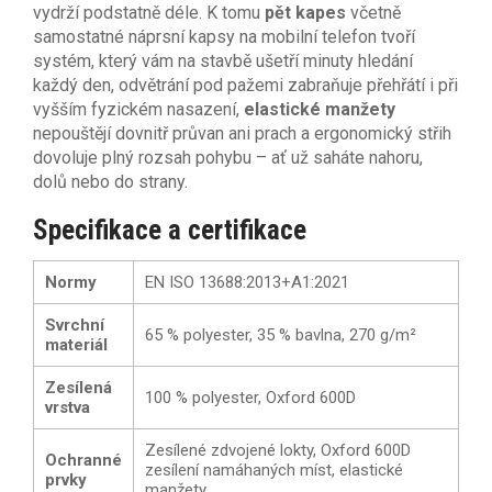
vydrží podstatně déle. K tomu
pět kapes
včetně
samostatné náprsní kapsy na mobilní telefon tvoří
systém, který vám na stavbě ušetří minuty hledání
každý den, odvětrání pod pažemi zabraňuje přehřátí i při
vyšším fyzickém nasazení,
elastické manžety
nepouštějí dovnitř průvan ani prach a ergonomický střih
dovoluje plný rozsah pohybu – ať už saháte nahoru,
dolů nebo do strany.
Specifikace a certifikace
Normy
EN ISO 13688:2013+A1:2021
Svrchní
65 % polyester, 35 % bavlna, 270 g/m²
materiál
Zesílená
100 % polyester, Oxford 600D
vrstva
Zesílené zdvojené lokty, Oxford 600D
Ochranné
zesílení namáhaných míst, elastické
prvky
manžety