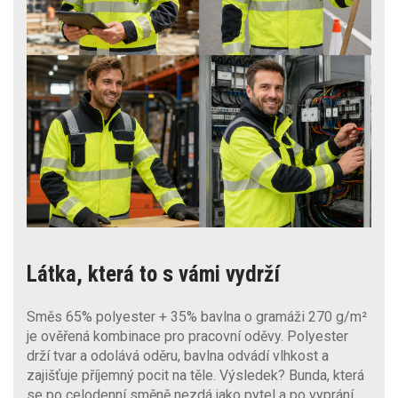
Látka, která to s vámi vydrží
Směs 65% polyester + 35% bavlna o gramáži 270 g/m²
je ověřená kombinace pro pracovní oděvy. Polyester
drží tvar a odolává oděru, bavlna odvádí vlhkost a
zajišťuje příjemný pocit na těle. Výsledek? Bunda, která
se po celodenní směně nezdá jako pytel a po vyprání