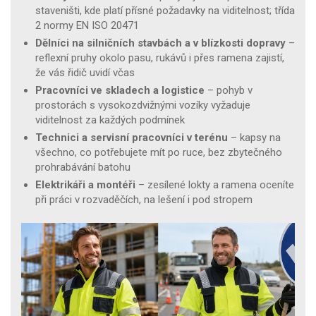
staveništi, kde platí přísné požadavky na viditelnost; třída
2 normy EN ISO 20471
Dělníci na silničních stavbách a v blízkosti dopravy
–
reflexní pruhy okolo pasu, rukávů i přes ramena zajistí,
že vás řidič uvidí včas
Pracovníci ve skladech a logistice
– pohyb v
prostorách s vysokozdvižnými vozíky vyžaduje
viditelnost za každých podmínek
Technici a servisní pracovníci v terénu
– kapsy na
všechno, co potřebujete mít po ruce, bez zbytečného
prohrabávání batohu
Elektrikáři a montéři
– zesílené lokty a ramena oceníte
při práci v rozvaděčích, na lešení i pod stropem