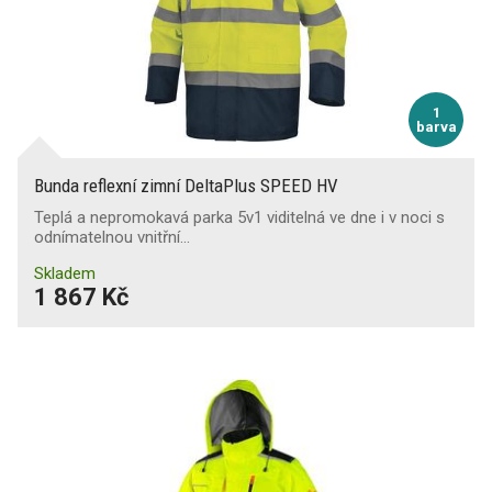
1
barva
Bunda reflexní zimní DeltaPlus SPEED HV
Teplá a nepromokavá parka 5v1 viditelná ve dne i v noci s
odnímatelnou vnitřní…
Skladem
1 867 Kč