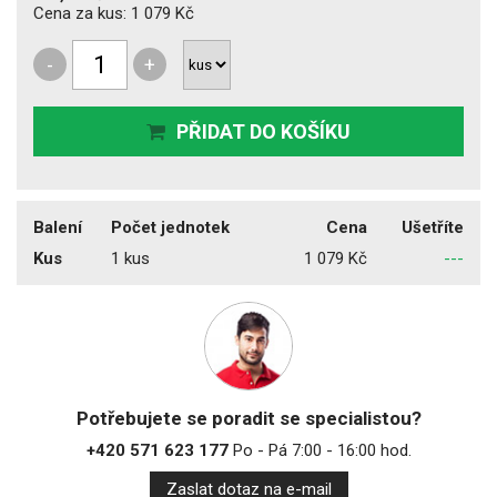
Cena za kus:
1 079 Kč
-
+
PŘIDAT DO KOŠÍKU
Balení
Počet jednotek
Cena
Ušetříte
Kus
1 kus
1 079 Kč
---
Potřebujete se poradit se specialistou?
+420 571 623 177
Po - Pá 7:00 - 16:00 hod.
Zaslat dotaz na e-mail