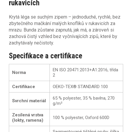
rukavicích
Krytá léga se suchým zipem – jednoduché, rychlé, bez
zbytečného mačkání malých knoflíků v rukavicích za
mrazu. Bunda zůstane zapnutá, jak má, a zároveň si
zachová čistý vzhled bez vyčnívajících zipů, které by
zachytávaly nečistoty.
Specifikace a certifikace
EN ISO 20471:2013+A1:2016, třída
Norma
2
Certifikace
OEKO-TEX® STANDARD 100
65 % polyester, 35 % bavlna, 270
Svrchní materiál
g/m²
Zesílená vrstva
100 % polyester, Oxford 600D
(lokty, ramena)
Segmentované tištěné pruhy, šířka