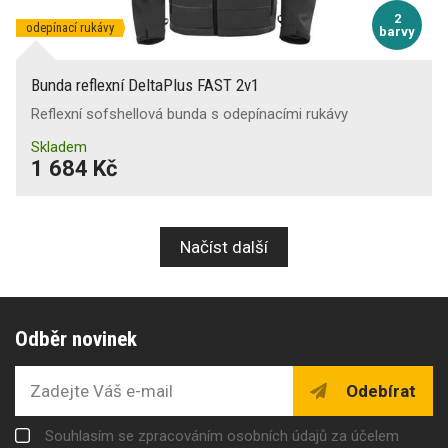
2
odepínací rukávy
barvy
Bunda reflexní DeltaPlus FAST 2v1
Reflexní sofshellová bunda s odepínacími rukávy
Skladem
1 684 Kč
Načíst další
Odběr novinek
Odebírat
Souhlasím se zpracováním osobních údajů za účelem