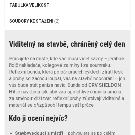
TABULKA VELIKOSTÍ
SOUBORY KE STAŽENÍ
(2)
Viditelný na stavbě, chráněný celý den
Pracujete na místě, kde vás musí vidět každý – jeřábník,
řidič nakladače, kolegové za mlhy i za soumraku.
Reflexní bunda, která po pár pracích cyklech ztratí lesk
a pruhy se začnou loupat, vás na stavbě neochrání – jen
vás bude stát peníze navíc. Bunda od
CRV SHELDON
HV
je navržená tak, aby vás spolehlivě chránila směnu
za směnou: drží tvar, reflexní pruhy zůstávají viditelné a
materiál se přizpůsobí tempu vaší práce.
Kdo ji ocení nejvíc?
Stavbyvedoucí a mistři
– pohybujete se po celém