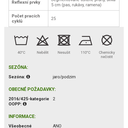
Reflexní prvky
5 cm (pas, rukávy, ramena)
Počet pracích
25
cyklů
40°C
Nebělit
Nesušit
110°C
Chemicky
nečistit
SEZÓNA:
Sezóna:
jaro/podzim
OBECNÉ POŽADAVKY:
2016/425-kategorie
2
OOPP:
INFORMACE:
Všeobecné
ANO