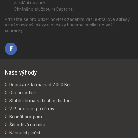
zasílání novinek
Chráněno službou reCaptcha
Přihlašte se pro odběr novinek zadaním vaší e-mailové adresy
a naše nejlepší slevy a nabídky budeme zasílat do vaší
schránky.
Naše výhody
Doprava zdarma nad 2.000 Kč
Osobní odběr
Stabilní firma s dlouhou historií
VIP program pro firmy
Benefit program
Šití oděvů na míru
Náhradní plnění