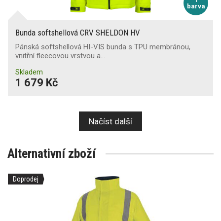
barva
Bunda softshellová CRV SHELDON HV
Pánská softshellová HI-VIS bunda s TPU membránou,
vnitřní fleecovou vrstvou a…
Skladem
1 679 Kč
Načíst další
Alternativní zboží
Doprodej