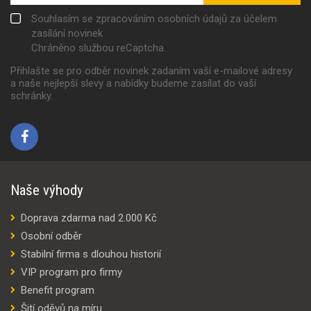
Souhlasím se zpracováním osobních údajů za účelem
zasílání novinek
Chráněno službou reCaptcha
Přihlašte se pro odběr novinek zadaním vaší e-mailové adresy
a naše nejlepší slevy a nabídky budeme zasílat do vaší
schránky.
Naše výhody
Doprava zdarma nad 2.000 Kč
Osobní odběr
Stabilní firma s dlouhou historií
VIP program pro firmy
Benefit program
Šití oděvů na míru