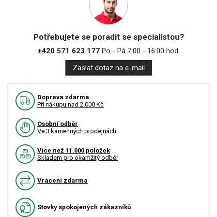
Potřebujete se poradit se specialistou?
+420 571 623 177
Po - Pá 7:00 - 16:00 hod.
Zaslat dotaz na e-mail
Doprava zdarma
Pří nákupu nad 2.000 Kč
Osobní odběr
Ve 3 kamenných prodejnách
Více než 11.000 položek
Skladem pro okamžitý odběr
Vrácení zdarma
Stovky spokojených zákazníků