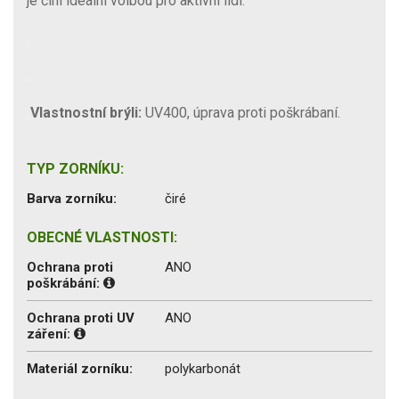
je činí ideální volbou pro aktivní lidi.
Vlastnostní brýli:
UV400, úprava proti poškrábaní.
TYP ZORNÍKU:
Barva zorníku:
čiré
OBECNÉ VLASTNOSTI:
Ochrana proti
ANO
poškrábání:
Ochrana proti UV
ANO
záření:
Materiál zorníku:
polykarbonát