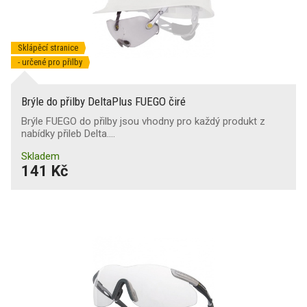
Sklápěcí stranice
- určené pro přilby
Brýle do přilby DeltaPlus FUEGO čiré
Brýle FUEGO do přilby jsou vhodny pro každý produkt z
nabídky přileb Delta.…
Skladem
141 Kč