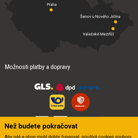
Praha
Šenov u Nového Jičína
Valašské Meziříčí
Možnosti platby a dopravy
Než budete pokračovat
Aby náš e-shop mohl dobře fungovat, používá
cookies soubory
.