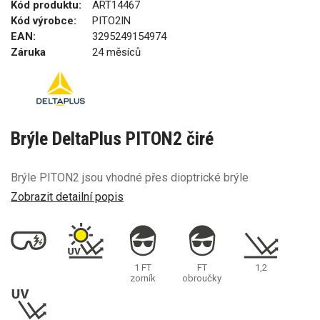
Kód produktu:
ART14467
Kód výrobce:
PITO2IN
EAN:
3295249154974
Záruka
24 měsíců
Brýle DeltaPlus PITON2 čiré
Brýle PITON2 jsou vhodné přes dioptrické brýle
Zobrazit detailní popis
1 FT
FT
1,2
zorník
obroučky