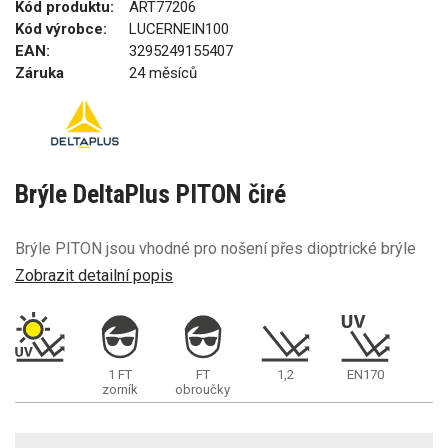
Kód produktu:
ART77206
Kód výrobce:
LUCERNEIN100
EAN:
3295249155407
Záruka
24 měsíců
Brýle DeltaPlus PITON čiré
Brýle PITON jsou vhodné pro nošení přes dioptrické brýle
Zobrazit detailní popis
1 FT
FT
1,2
EN170
zorník
obroučky