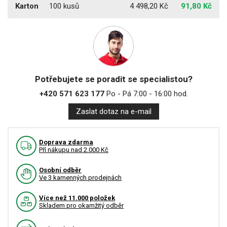
Karton
100 kusů
4 498,20 Kč
91,80 Kč
Potřebujete se poradit se specialistou?
+420 571 623 177
Po - Pá 7:00 - 16:00 hod.
Zaslat dotaz na e-mail
Doprava zdarma
Pří nákupu nad 2.000 Kč
Osobní odběr
Ve 3 kamenných prodejnách
Více než 11.000 položek
Skladem pro okamžitý odběr