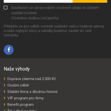
Souhlasím se zpracováním osobních údajů za účelem
zasílání novinek
Chráněno službou reCaptcha
Přihlašte se pro odběr novinek zadaním vaší e-mailové adresy
a naše nejlepší slevy a nabídky budeme zasílat do vaší
schránky.
Naše výhody
Doprava zdarma nad 2.000 Kč
Osobní odběr
Stabilní firma s dlouhou historií
VIP program pro firmy
Benefit program
Šití oděvů na míru