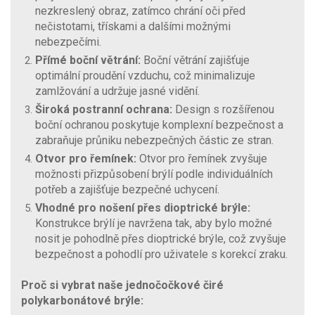
nezkreslený obraz, zatímco chrání oči před
nečistotami, třískami a dalšími možnými
nebezpečími.
Přímé boční větrání:
Boční větrání zajišťuje
optimální proudění vzduchu, což minimalizuje
zamlžování a udržuje jasné vidění.
Široká postranní ochrana:
Design s rozšířenou
boční ochranou poskytuje komplexní bezpečnost a
zabraňuje průniku nebezpečných částic ze stran.
Otvor pro řemínek:
Otvor pro řemínek zvyšuje
možnosti přizpůsobení brýlí podle individuálních
potřeb a zajišťuje bezpečné uchycení.
Vhodné pro nošení přes dioptrické brýle:
Konstrukce brýlí je navržena tak, aby bylo možné
nosit je pohodlně přes dioptrické brýle, což zvyšuje
bezpečnost a pohodlí pro uživatele s korekcí zraku.
Proč si vybrat naše jednočočkové čiré
polykarbonátové brýle: