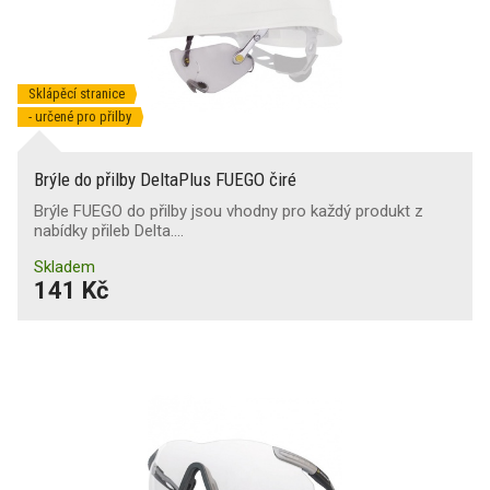
Sklápěcí stranice
- určené pro přilby
Brýle do přilby DeltaPlus FUEGO čiré
Brýle FUEGO do přilby jsou vhodny pro každý produkt z
nabídky přileb Delta.…
Skladem
141 Kč