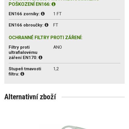
POŠKOZENÍ EN166:
EN166 zorníky:
1 FT
EN166 obroučky:
FT
OCHRANNÉ FILTRY PROTI ZÁŘENÍ:
Filtry proti
ANO
ultrafialovému
záření EN170:
Stupeň tmavosti
1,2
filtru:
Alternativní zboží