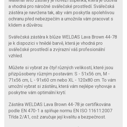
Materiál této zástěry je hovězí štípenka, která je odolná
a vhodná pro náročné svářečské prostředí. Svářečská
zástěra je navržena tak, aby vám poskytla spolehlivou
ochranu před nebezpečím a umožnila vám pracovat s
klidem a důvěrou.
Svářečská zástěra k blůze WELDAS Lava Brown 44-78
je k dispozici v hnědé barvě, která je vhodná pro
svářečské prostředí a zvýrazní váš profesionální
vzhled.
Můžete si vybrat ze čtyř různých velikostí, které jsou
přizpůsobeny různým postavám: S - 51x56 cm, M -
71x56 cm, L - 91x60 cm nebo XL - 120x80 cm. To vám
umožní vybrat si zástěru, která vám nejlépe vyhovuje a
poskytne vám optimální krytí.
Zástěra WELDAS Lava Brown 44-78 je certifikována
podle EN 470-1 a splňuje normu EN ISO 11611:2007
Třída 2/A1, což zaručuje její kvalitu a bezpečnost.