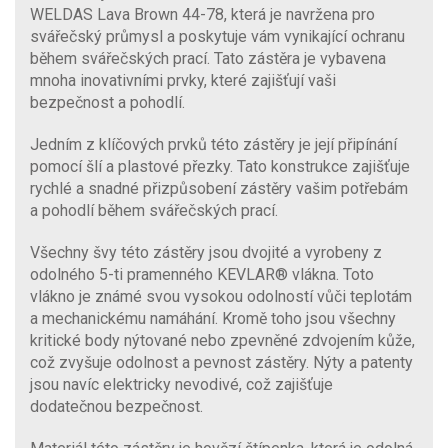
WELDAS Lava Brown 44-78, která je navržena pro
svářečský průmysl a poskytuje vám vynikající ochranu
během svářečských prací. Tato zástěra je vybavena
mnoha inovativními prvky, které zajišťují vaši
bezpečnost a pohodlí.
Jedním z klíčových prvků této zástěry je její připínání
pomocí šlí a plastové přezky. Tato konstrukce zajišťuje
rychlé a snadné přizpůsobení zástěry vašim potřebám
a pohodlí během svářečských prací.
Všechny švy této zástěry jsou dvojité a vyrobeny z
odolného 5-ti pramenného KEVLAR® vlákna. Toto
vlákno je známé svou vysokou odolností vůči teplotám
a mechanickému namáhání. Kromě toho jsou všechny
kritické body nýtované nebo zpevněné zdvojením kůže,
což zvyšuje odolnost a pevnost zástěry. Nýty a patenty
jsou navíc elektricky nevodivé, což zajišťuje
dodatečnou bezpečnost.