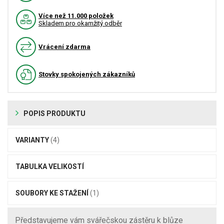
Více než 11.000 položek
Skladem pro okamžitý odběr
Vrácení zdarma
Stovky spokojených zákazníků
POPIS PRODUKTU
VARIANTY
(4)
TABULKA VELIKOSTÍ
SOUBORY KE STAŽENÍ
(1)
Představujeme vám svářečskou zástěru k blůze