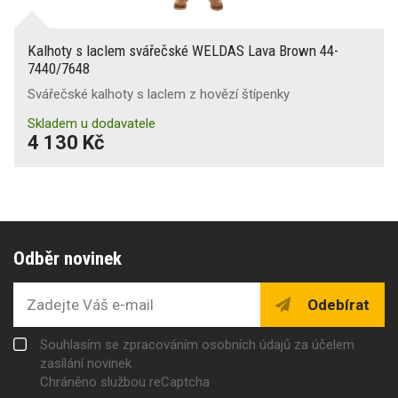
Kalhoty s laclem svářečské WELDAS Lava Brown 44-
7440/7648
Svářečské kalhoty s laclem z hovězí štípenky
Skladem u dodavatele
4 130 Kč
Odběr novinek
Odebírat
Souhlasím se zpracováním osobních údajů za účelem
zasílání novinek
Chráněno službou reCaptcha