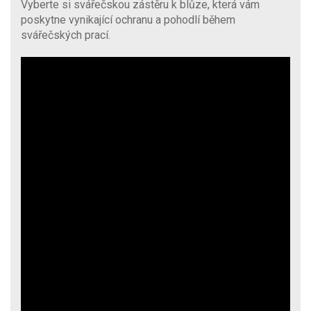
Vyberte si svářečskou zástěru k blůze, která vám
poskytne vynikající ochranu a pohodlí během
svářečských prací.