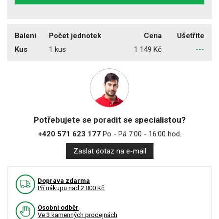
Balení
Počet jednotek
Cena
Ušetříte
Kus
1 kus
1 149 Kč
---
Potřebujete se poradit se specialistou?
+420 571 623 177
Po - Pá 7:00 - 16:00 hod.
Zaslat dotaz na e-mail
Doprava zdarma
Pří nákupu nad 2.000 Kč
Osobní odběr
Ve 3 kamenných prodejnách