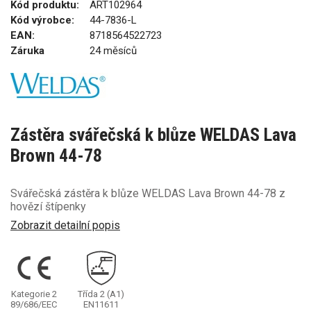
Kód produktu:
ART102964
Kód výrobce:
44-7836-L
EAN:
8718564522723
Záruka
24 měsíců
Zástěra svářečská k blůze WELDAS Lava
Brown 44-78
Svářečská zástěra k blůze WELDAS Lava Brown 44-78 z
hovězí štípenky
Zobrazit detailní popis
Kategorie 2
Třída 2
(A1)
89/686/EEC
EN11611