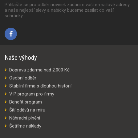
Přihlašte se pro odběr novinek zadaním vaší e-mailové adresy
a naše nejlepší slevy a nabídky budeme zasílat do vaší
schránky.
Naše výhody
Doprava zdarma nad 2.000 Kč
Osobní odběr
Stabilní firma s dlouhou historií
VIP program pro firmy
Benefit program
Šití oděvů na míru
Náhradní plnění
Šetříme náklady