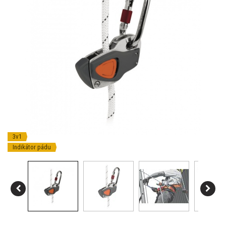
3v1
Indikátor pádu