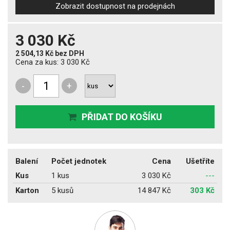
Zobrazit dostupnost na prodejnách
3 030 Kč
2 504,13 Kč
bez DPH
Cena za kus:
3 030 Kč
-
+
PŘIDAT DO KOŠÍKU
Balení
Počet jednotek
Cena
Ušetříte
Kus
1 kus
3 030 Kč
---
Karton
5 kusů
14 847 Kč
303 Kč