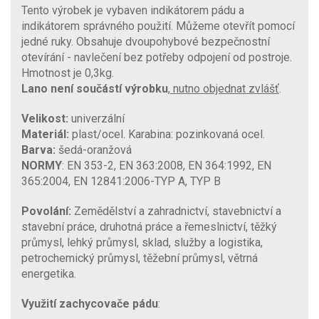
Tento výrobek je vybaven indikátorem pádu a
indikátorem správného použití. Můžeme otevřít pomocí
jedné ruky. Obsahuje dvoupohybové bezpečnostní
otevírání - navlečení bez potřeby odpojení od postroje.
Hmotnost je 0,3kg.
Lano není součástí výrobku
,
nutno objednat zvlášť
.
Velikost:
univerzální
Materiál:
plast/ocel. Karabina: pozinkovaná ocel.
Barva:
šedá-oranžová
NORMY
: EN 353-2, EN 363:2008, EN 364:1992, EN
365:2004, EN 12841:2006-TYP A, TYP B
Povolání:
Zemědělství a zahradnictví, stavebnictví a
stavební práce, druhotná práce a řemeslnictví, těžký
průmysl, lehký průmysl, sklad, služby a logistika,
petrochemický průmysl, těžební průmysl, větrná
energetika.
Využití zachycovače pádu
: