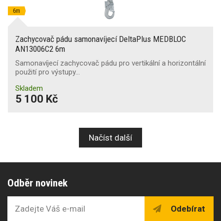
6m
Zachycovač pádu samonavíjecí DeltaPlus MEDBLOC
AN13006C2 6m
Samonavíjecí zachycovač pádu pro vertikální a horizontální
použití pro výstupy…
Skladem
5 100 Kč
Načíst další
Odběr novinek
Odebírat