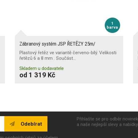
1
barva
Zábranový systém JSP ŘETĚZY 25m/
Plastový řetěz ve variantě červeno-bílý. Velikosti
řetězů 6 a 8 mm . Součást…
Skladem u dodavatele
od 1 319 Kč
Přihlašte se pro odběr novine
Odebírat
a naše nejlepší slevy a nabídk
ím osobních údajů za účelem