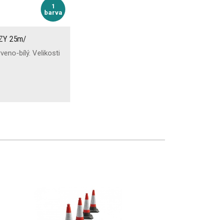
1
barva
ZY 25m/
veno-bílý. Velikosti