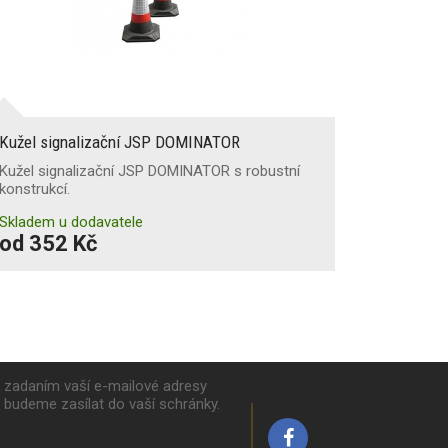
Kužel signalizační JSP DOMINATOR
Kužel signalizační JSP DOMINATOR s robustní
konstrukcí.
Skladem u dodavatele
od 352 Kč
k zadaním vaší e-mailové adresy
y budeme zasílat do vaší schránky.