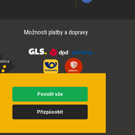
Možnosti platby a dopravy
ičína
íčí
Povolit vše
Přizpůsobit
Vytvořila
digitální agentura FEO