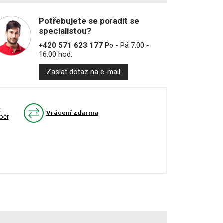
Potřebujete se poradit se
specialistou?
+420 571 623 177
Po - Pá 7:00 -
16:00 hod.
Zaslat dotaz na e-mail
k
Vrácení zdarma
běr