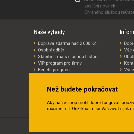
zasílání novinek
Chráněno službou reCap
Naše výhody
Infor
Doprava zdarma nad 2.000 Kč
Dopr
Osobní odběr
Vše 
Stabilní firma s dlouhou historií
Obch
VIP program pro firmy
Kont
Benefit program
Výde
Šití oděvů na míru
Výro
Náhradní plnění
Jak v
Než budete pokračovat
Šetříme náklady
Aby náš e-shop mohl dobře fungovat, použí
musíme mít. Odkliknutím se Váš život nijak 
© 2018–2026 INZEP CENTRUM, s.r.o. Všechna práv