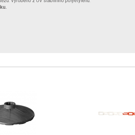
tězu. Vyrobeno z UV stabilního polyetylenu.
ku.