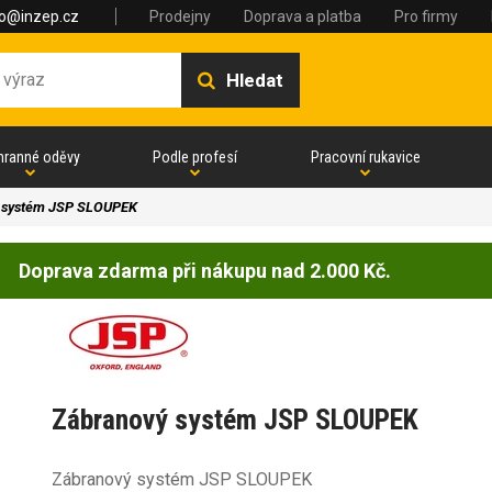
fo@inzep.cz
Prodejny
Doprava a platba
Pro firmy
Hledat
hranné oděvy
Podle profesí
Pracovní rukavice
 systém JSP SLOUPEK
Doprava zdarma při nákupu nad 2.000 Kč.
Zábranový systém JSP SLOUPEK
Zábranový systém JSP SLOUPEK