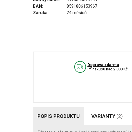
EAN:
8591806153967
Záruka
24 měsíců
Doprava zdarma
Pří nákupu nad 2.000 Kč
POPIS PRODUKTU
VARIANTY
(2)