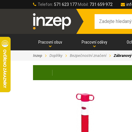
Telefon:
571 623 177
Mobil:
731 659 972
in
Pracovní obuv
Pracovní oděvy
Oc
Inzep
Doplňky
Bezpečnostní značení
Zábranový