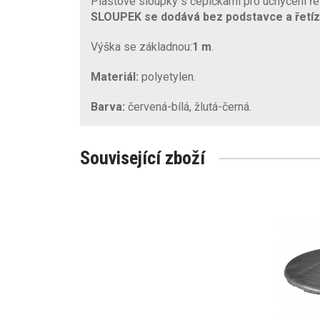
Plastové sloupky s čepičkami pro uchycení ře
SLOUPEK
se dodává bez podstavce a řetíz
Výška se základnou:
1 m
.
Materiál:
polyetylen.
Barva:
červená-bílá, žlutá-černá.
Související zboží