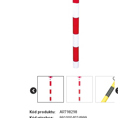
Kód produktu:
ART98298
Kód výrobce:
9910004024999