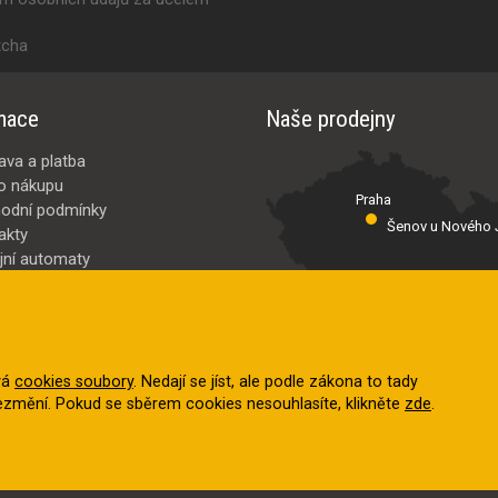
tcha
mace
Naše prodejny
ava a platba
o nákupu
Praha
odní podmínky
Šenov u Nového J
akty
jní automaty
Valašské Meziř
bci
ybrat
vá
cookies soubory
. Nedají se jíst, ale podle zákona to tady
nezmění. Pokud se sběrem cookies nesouhlasíte, klikněte
zde
.
a vyhrazena