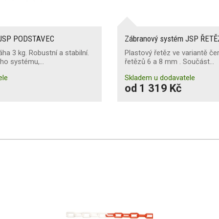
 JSP PODSTAVEC
Zábranový systém JSP ŘETĚ
ha 3 kg. Robustní a stabilní.
Plastový řetěz ve variantě čer
ho systému,…
řetězů 6 a 8 mm . Součást…
ele
Skladem u dodavatele
od 1 319 Kč