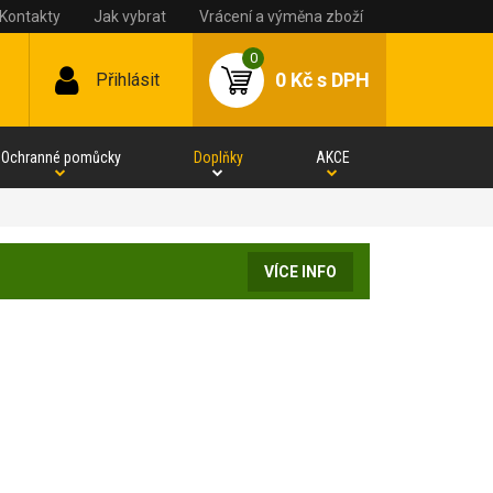
Kontakty
Jak vybrat
Vrácení a výměna zboží
0
0 Kč
s DPH
Přihlásit
Ochranné pomůcky
Doplňky
AKCE
VÍCE INFO