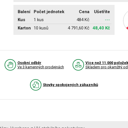
Balení
Počet jednotek
Cena
Ušetříte
Kus
1 kus
484 Kč
---
Karton
10 kusů
4 791,60 Kč
48,40 Kč
Osobní odběr
Více než 11.000 polože
Ve 3 kamenných prodejnách
Skladem pro okamžitý od
Stovky spokojených zákazníků