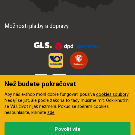
Možnosti platby a dopravy
Než budete pokračovat
Aby náš e-shop mohl dobře fungovat, používá
cookies soubory
.
Nedají se jíst, ale podle zákona to tady musíme mít. Odkliknutím
se Váš život nijak nezmění. Pokud se sběrem cookies
nesouhlasíte, klikněte
zde
.
© 2018–2026 INZEP CENTRUM, s.r.o. Všechna práva vyhrazena
Povolit vše
Vytvořila
digitální agentura FEO