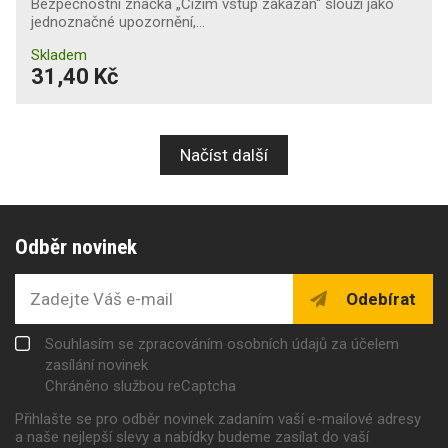
Bezpečnostní značka „Cizím vstup zakázán“ slouží jako
jednoznačné upozornění,…
Skladem
31,40 Kč
Načíst další
Odběr novinek
Odebírat
Souhlasím se zpracováním osobních údajů za účelem
zasílání novinek
Chráněno službou reCaptcha
Přihlašte se pro odběr novinek zadaním vaší e-mailové adresy
a naše nejlepší slevy a nabídky budeme zasílat do vaší