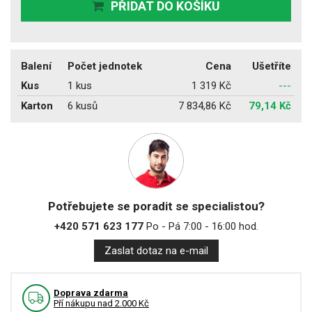
PŘIDAT DO KOŠÍKU
Balení
Počet jednotek
Cena
Ušetříte
Kus
1 kus
1 319 Kč
---
Karton
6 kusů
7 834,86 Kč
79,14 Kč
Potřebujete se poradit se specialistou?
+420 571 623 177
Po - Pá 7:00 - 16:00 hod.
Zaslat dotaz na e-mail
Doprava zdarma
Pří nákupu nad 2.000 Kč