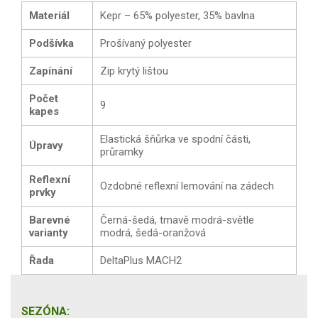
Materiál
Kepr – 65% polyester, 35% bavlna
Podšívka
Prošívaný polyester
Zapínání
Zip krytý lištou
Počet
9
kapes
Elastická šňůrka ve spodní části,
Úpravy
průramky
Reflexní
Ozdobné reflexní lemování na zádech
prvky
Barevné
Černá-šedá, tmavě modrá-světle
varianty
modrá, šedá-oranžová
Řada
DeltaPlus MACH2
SEZÓNA: