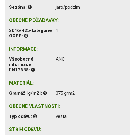
Sezóna:
jaro/podzim
OBECNÉ POŽADAVKY:
2016/425-kategorie
1
OOPP:
INFORMACE:
Všeobecné
ANO
informace
EN13688:
MATERIÁL:
Gramáž [g/m2]:
375 g/m2
OBECNÉ VLASTNOSTI:
Typ oděvu:
vesta
STŘIH ODĚVU: