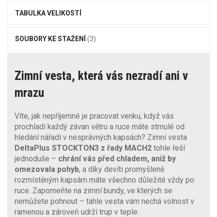
TABULKA VELIKOSTÍ
SOUBORY KE STAŽENÍ
(3)
Zimní vesta, která vás nezradí ani v
mrazu
Víte, jak nepříjemné je pracovat venku, když vás
prochladí každý závan větru a ruce máte strnulé od
hledání nářadí v nesprávných kapsách? Zimní vesta
DeltaPlus STOCKTON3 z řady MACH2
tohle řeší
jednoduše –
chrání vás před chladem, aniž by
omezovala pohyb
, a díky devíti promyšleně
rozmístěným kapsám máte všechno důležité vždy po
ruce. Zapomeňte na zimní bundy, ve kterých se
nemůžete pohnout – tahle vesta vám nechá volnost v
ramenou a zároveň udrží trup v teple.