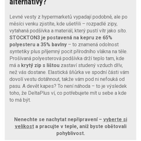
alternativy?
Levné vesty z hypermarketů vypadají podobně, ale po
měsíci venku zjistíte, kde ušetřili – rozpadlé zipy,
vytahaná podšívka a materiál, který pustí vítr jako síto.
STOCKTON3 je postavená na kepru ze 65%
polyesteru a 35% bavlny
– to znamená odolnost
syntetiky plus příjemný pocit přírodního vlákna na těle.
Prošívaná polyesterová podšívka drží teplo tam, kde
má a
krytý zip s lištou
zastaví studený vzduch dřív,
než vás dostane. Elastická šňůrka ve spodní části vám
dovolí vestu dotáhnout, takže vám pod ni nefouká od
pasu. A devět kapes? To není náhoda – to je výsledek
toho, že DeltaPlus ví, co potřebujete mít u sebe a kde
to má být.
Nenechte se nachytat nepřipravení –
vyberte si
velikost
a pracujte v teple, aniž byste obětovali
pohyblivost.