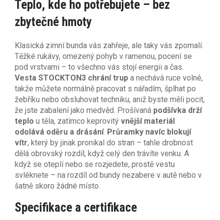
Teplo, kde ho potřebujete – bez
zbytečné hmoty
Klasická zimní bunda vás zahřeje, ale taky vás zpomalí.
Těžké rukávy, omezený pohyb v ramenou, pocení se
pod vrstvami – to všechno vás stojí energii a čas.
Vesta STOCKTON3 chrání trup
a nechává ruce volné,
takže můžete normálně pracovat s nářadím, šplhat po
žebříku nebo obsluhovat techniku, aniž byste měli pocit,
že jste zabalení jako medvěd. Prošívaná
podšívka drží
teplo
u těla, zatímco keprovitý
vnější materiál
odolává oděru a drásání
.
Průramky navíc blokují
vítr
, který by jinak pronikal do stran – tahle drobnost
dělá obrovský rozdíl, když celý den trávíte venku. A
když se oteplí nebo se rozjedete, prostě vestu
svléknete – na rozdíl od bundy nezabere v autě nebo v
šatně skoro žádné místo.
Specifikace a certifikace