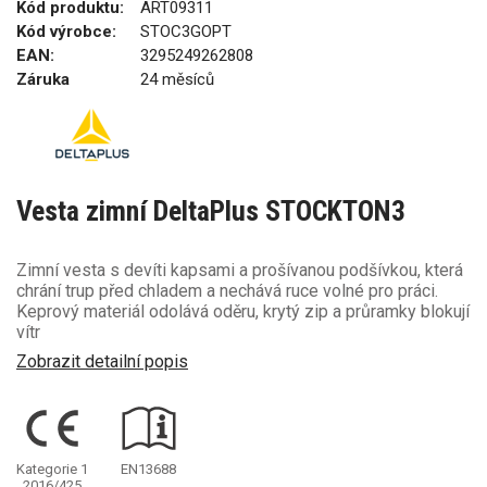
Kód produktu:
ART09311
Kód výrobce:
STOC3GOPT
EAN:
3295249262808
Záruka
24 měsíců
Vesta zimní DeltaPlus STOCKTON3
Zimní vesta s devíti kapsami a prošívanou podšívkou, která
chrání trup před chladem a nechává ruce volné pro práci.
Keprový materiál odolává oděru, krytý zip a průramky blokují
vítr
Zobrazit detailní popis
Kategorie 1
EN13688
2016/425