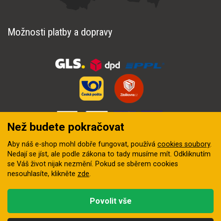
Možnosti platby a dopravy
Než budete pokračovat
Aby náš e-shop mohl dobře fungovat, používá
cookies soubory
.
Nedají se jíst, ale podle zákona to tady musíme mít. Odkliknutím
se Váš život nijak nezmění. Pokud se sběrem cookies
nesouhlasíte, klikněte
zde
.
© 2018–2026 INZEP CENTRUM, s.r.o. Všechna práva vyhrazena
Povolit vše
Vytvořila
digitální agentura FEO