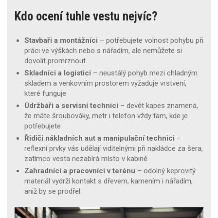
Kdo ocení tuhle vestu nejvíc?
Stavbaři a montážníci
– potřebujete volnost pohybu při
práci ve výškách nebo s nářadím, ale nemůžete si
dovolit promrznout
Skladníci a logistici
– neustálý pohyb mezi chladným
skladem a venkovním prostorem vyžaduje vrstvení,
které funguje
Údržbáři a servisní technici
– devět kapes znamená,
že máte šroubováky, metr i telefon vždy tam, kde je
potřebujete
Řidiči nákladních aut a manipulační technici
–
reflexní prvky vás udělají viditelnými při nakládce za šera,
zatímco vesta nezabírá místo v kabině
Zahradníci a pracovníci v terénu
– odolný keprovitý
materiál vydrží kontakt s dřevem, kamením i nářadím,
aniž by se prodřel