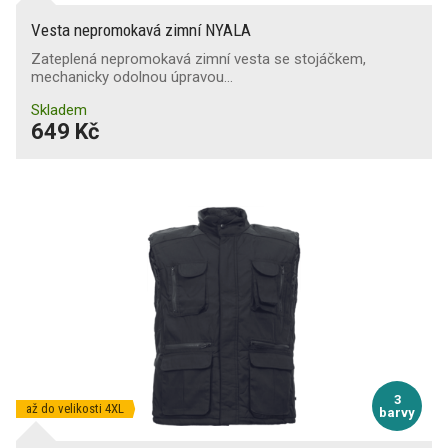
Vesta nepromokavá zimní NYALA
Zateplená nepromokavá zimní vesta se stojáčkem,
mechanicky odolnou úpravou…
Skladem
649 Kč
3
až do velikosti 4XL
barvy