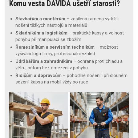
Komu vesta DAVIDA ušetří starosti?
Stavbařům a montérům
– zesílená ramena vydrží i
nošení těžkých nástrojů a materiálů
Skladníkům a logistikům
– praktické kapsy a volnost
pohybu při manipulaci se zbožím
Řemeslníkům a servisním technikům
– možnost
vyšívání loga firmy, profesionální vzhled
Údržbářům a zahradníkům
– ochrana proti chladu a
větru, přitom bez omezení v pohybu
Řidičům a dopravcům
– pohodlné nošení i při dlouhém
sezení, kapsa na mobil vždy po ruce