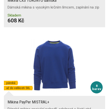
Mikina CXS TORONTO dámská
Dámská mikina s vysokým krčním límcem, zapínání na zip
Skladem
608 Kč
pánská
8
až do velikosti 5XL
barev
Mikina PayPer MISTRAL+
Pánská mikina spojující pohodlí, odolnost a čistý styl