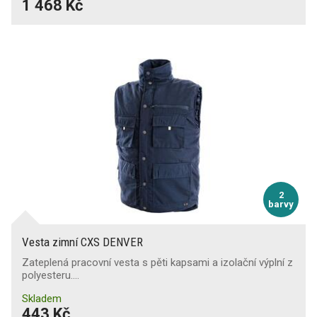
1 468 Kč
2
barvy
Vesta zimní CXS DENVER
Zateplená pracovní vesta s pěti kapsami a izolační výplní z
polyesteru.…
Skladem
443 Kč