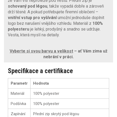
že Vám vítr neproleze pod vestu. Přední zip je
schovaný pod légou
, takže vypadá dobře a zároveň
drží těsně. A pokud potřebujete firemní oblečení –
vnitřní vstup pro vyšívání
umožní jednoduše doplnit
logo bez narušení vnějšího vzhledu. Materiál z
100%
polyesteru
je lehký, prodyšný a snadno se udržuje.
Vesta, která myslí na detaily.
Vyberte si svou barvu a velikost
– ať Vám zima už
nebrání v práci.
Specifikace a certifikace
Parametr
Hodnota
Materiál
100% polyester
Podšívka
100% polyester
Zapínání
Přední zip skrytý pod légou