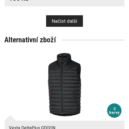
Načíst další
Alternativní zboží
3
barvy
Vesta DeltaPlus GDOON