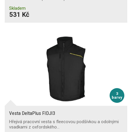
Skladem
531 Kč
3
barvy
Vesta DeltaPlus FIDJI3
Hřejivá pracovní vesta s fleecovou podšívkou a odolnými
vsadkami z oxfordského…