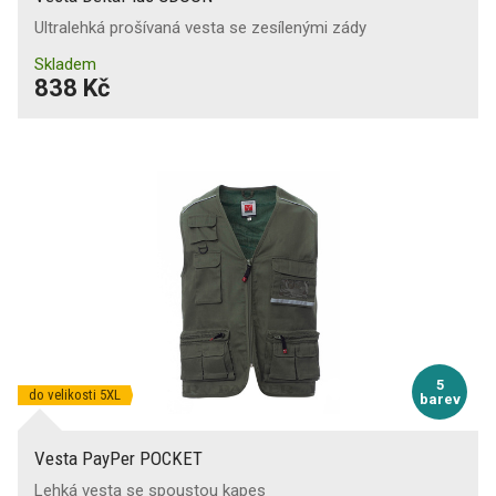
Ultralehká prošívaná vesta se zesílenými zády
Skladem
838 Kč
5
do velikosti 5XL
barev
Vesta PayPer POCKET
Lehká vesta se spoustou kapes