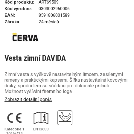
Kód produktu:
ART69509
Kód výrobce:
0303002960006
EAN:
8591806001589
Záruka
24 měsíců
Vesta zimní DAVIDA
Zimní vesta s výškově nastavitelným límcem, zesílenými
rameny a praktickými kapsami. Šířka nastavitelná kovovými
druky, spodní lem se šňůrkou pro dokonalé přilnutí.
Možnost vyšívání firemního loga
Zobrazit detailní popis
Kategorie 1
EN13688
2016/425