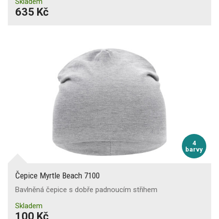
Skladem
635 Kč
4
barvy
Čepice Myrtle Beach 7100
Bavlněná čepice s dobře padnoucím střihem
Skladem
100 Kč