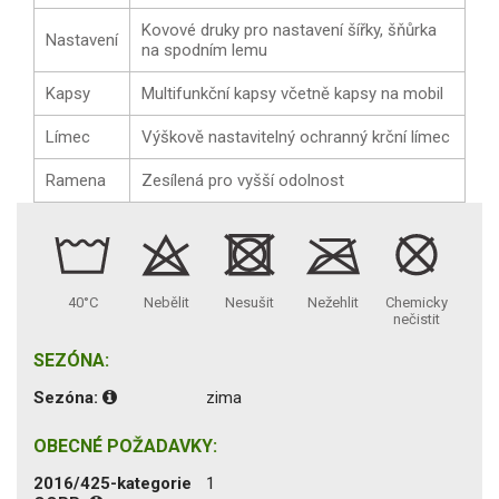
Kovové druky pro nastavení šířky, šňůrka
Nastavení
na spodním lemu
Kapsy
Multifunkční kapsy včetně kapsy na mobil
Límec
Výškově nastavitelný ochranný krční límec
Ramena
Zesílená pro vyšší odolnost
40°C
Nebělit
Nesušit
Nežehlit
Chemicky
nečistit
SEZÓNA:
Sezóna:
zima
OBECNÉ POŽADAVKY:
2016/425-kategorie
1