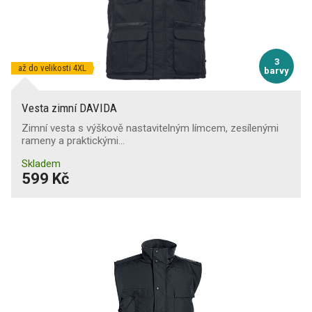
3
až do velikosti 4XL
barvy
Vesta zimní DAVIDA
Zimní vesta s výškově nastavitelným límcem, zesílenými
rameny a praktickými…
Skladem
599 Kč