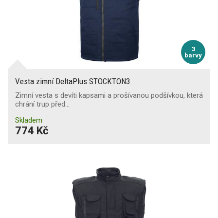
3
barvy
Vesta zimní DeltaPlus STOCKTON3
Zimní vesta s devíti kapsami a prošívanou podšívkou, která
chrání trup před…
Skladem
774 Kč