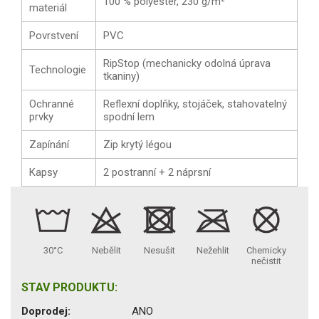
100 % polyester, 230 g/m²
materiál
Povrstvení
PVC
RipStop (mechanicky odolná úprava
Technologie
tkaniny)
Ochranné
Reflexní doplňky, stojáček, stahovatelný
prvky
spodní lem
Zapínání
Zip krytý légou
Kapsy
2 postranní + 2 náprsní
30°C
Nebělit
Nesušit
Nežehlit
Chemicky
nečistit
STAV PRODUKTU:
Doprodej:
ANO