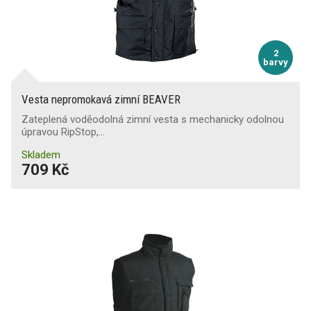
2
barvy
Vesta nepromokavá zimní BEAVER
Zateplená voděodolná zimní vesta s mechanicky odolnou
úpravou RipStop,…
Skladem
709 Kč