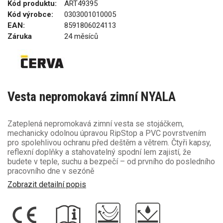
Kód produktu:
ART49395
Kód výrobce:
0303001010005
EAN:
8591806024113
Záruka
24 měsíců
Vesta nepromokavá zimní NYALA
Zateplená nepromokavá zimní vesta se stojáčkem,
mechanicky odolnou úpravou RipStop a PVC povrstvením
pro spolehlivou ochranu před deštěm a větrem. Čtyři kapsy,
reflexní doplňky a stahovatelný spodní lem zajistí, že
budete v teple, suchu a bezpečí – od prvního do posledního
pracovního dne v sezóně
Zobrazit detailní popis