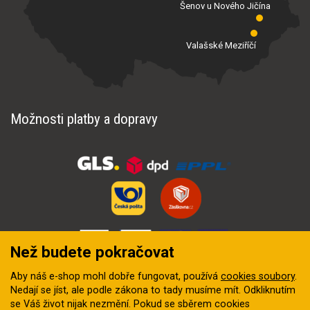
Šenov u Nového Jičína
Valašské Meziříčí
Možnosti platby a dopravy
Než budete pokračovat
Aby náš e-shop mohl dobře fungovat, používá
cookies soubory
.
Nedají se jíst, ale podle zákona to tady musíme mít. Odkliknutím
se Váš život nijak nezmění. Pokud se sběrem cookies