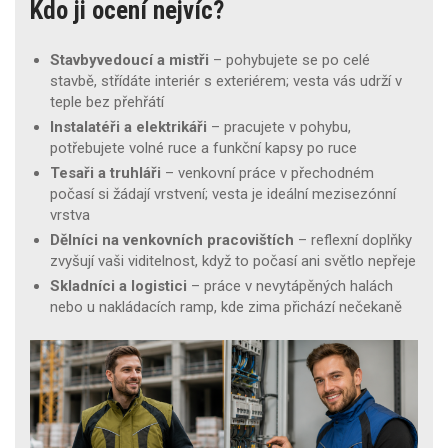
Kdo ji ocení nejvíc?
Stavbyvedoucí a mistři
– pohybujete se po celé
stavbě, střídáte interiér s exteriérem; vesta vás udrží v
teple bez přehřátí
Instalatéři a elektrikáři
– pracujete v pohybu,
potřebujete volné ruce a funkční kapsy po ruce
Tesaři a truhláři
– venkovní práce v přechodném
počasí si žádají vrstvení; vesta je ideální mezisezónní
vrstva
Dělníci na venkovních pracovištích
– reflexní doplňky
zvyšují vaši viditelnost, když to počasí ani světlo nepřeje
Skladníci a logistici
– práce v nevytápěných halách
nebo u nakládacích ramp, kde zima přichází nečekaně