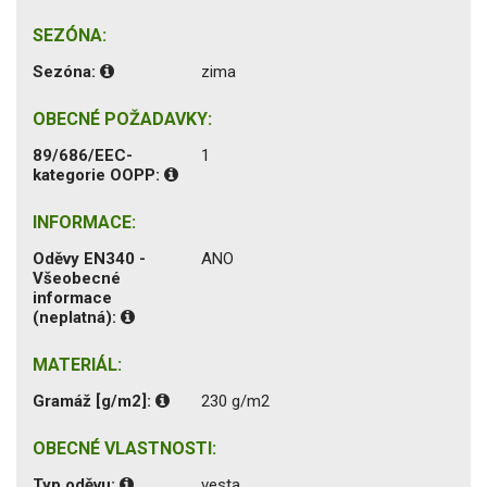
SEZÓNA:
Sezóna:
zima
OBECNÉ POŽADAVKY:
89/686/EEC-
1
kategorie OOPP:
INFORMACE:
Oděvy EN340 -
ANO
Všeobecné
informace
(neplatná):
MATERIÁL:
Gramáž [g/m2]:
230 g/m2
OBECNÉ VLASTNOSTI:
Typ oděvu:
vesta