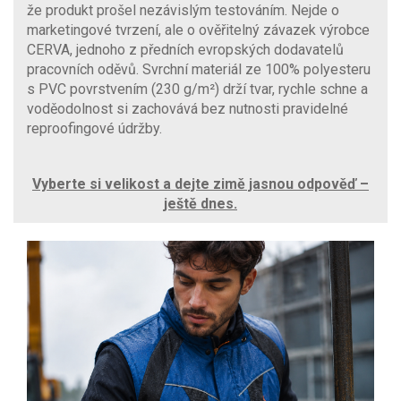
že produkt prošel nezávislým testováním. Nejde o
marketingové tvrzení, ale o ověřitelný závazek výrobce
CERVA, jednoho z předních evropských dodavatelů
pracovních oděvů. Svrchní materiál ze 100% polyesteru
s PVC povrstvením (230 g/m²) drží tvar, rychle schne a
voděodolnost si zachovává bez nutnosti pravidelné
reproofingové údržby.
Vyberte si velikost a dejte zimě jasnou odpověď –
ještě dnes.