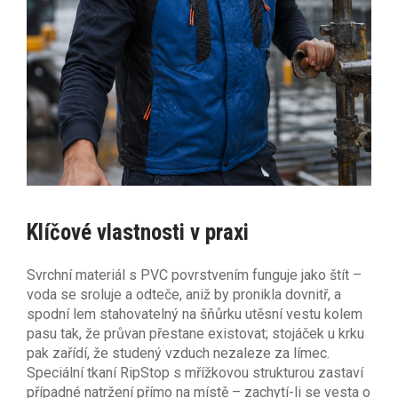
Klíčové vlastnosti v praxi
Svrchní materiál s PVC povrstvením funguje jako štít –
voda se sroluje a odteče, aniž by pronikla dovnitř, a
spodní lem stahovatelný na šňůrku utěsní vestu kolem
pasu tak, že průvan přestane existovat; stojáček u krku
pak zařídí, že studený vzduch nezaleze za límec.
Speciální tkaní RipStop s mřížkovou strukturou zastaví
případné natržení přímo na místě – zachytí-li se vesta o