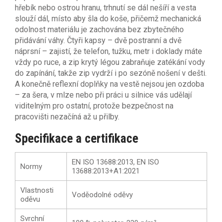
hřebík nebo ostrou hranu, trhnutí se dál nešíří a vesta
slouží dál, místo aby šla do koše, přičemž mechanická
odolnost materiálu je zachována bez zbytečného
přidávání váhy. Čtyři kapsy – dvě postranní a dvě
náprsní – zajistí, že telefon, tužku, metr i doklady máte
vždy po ruce, a zip krytý légou zabraňuje zatékání vody
do zapínání, takže zip vydrží i po sezóně nošení v dešti.
A konečně reflexní doplňky na vestě nejsou jen ozdoba
– za šera, v mlze nebo při práci u silnice vás udělají
viditelným pro ostatní, protože bezpečnost na
pracovišti nezačíná až u přilby.
Specifikace a certifikace
EN ISO 13688:2013, EN ISO
Normy
13688:2013+A1:2021
Vlastnosti
Voděodolné oděvy
oděvu
Svrchní