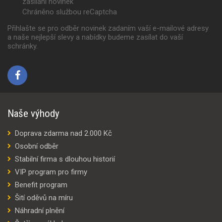
zasílání novinek
Chráněno službou reCaptcha
Přihlašte se pro odběr novinek zadaním vaší e-mailové adresy
a naše nejlepší slevy a nabídky budeme zasílat do vaší
schránky.
Naše výhody
Doprava zdarma nad 2.000 Kč
Osobní odběr
Stabilní firma s dlouhou historií
VIP program pro firmy
Benefit program
Šití oděvů na míru
Náhradní plnění