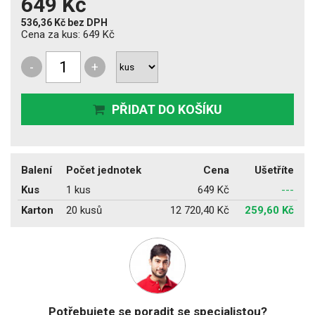
649 Kč
536,36 Kč
bez DPH
Cena za kus:
649 Kč
-
+
PŘIDAT DO KOŠÍKU
Balení
Počet jednotek
Cena
Ušetříte
Kus
1 kus
649 Kč
---
Karton
20 kusů
12 720,40 Kč
259,60 Kč
Potřebujete se poradit se specialistou?