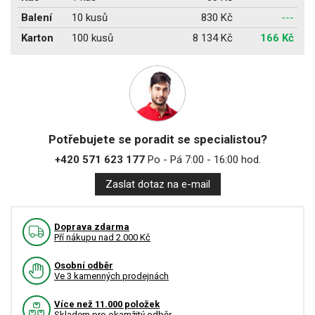
Balení
10 kusů
830 Kč
---
Karton
100 kusů
8 134 Kč
166 Kč
Potřebujete se poradit se specialistou?
+420 571 623 177
Po - Pá 7:00 - 16:00 hod.
Zaslat dotaz na e-mail
Doprava zdarma
Pří nákupu nad 2.000 Kč
Osobní odběr
Ve 3 kamenných prodejnách
Více než 11.000 položek
Skladem pro okamžitý odběr