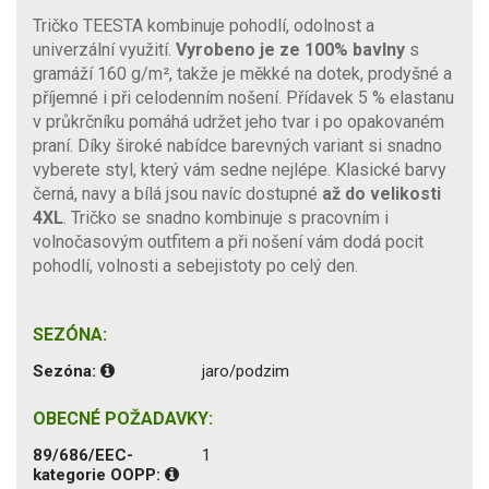
Tričko TEESTA kombinuje pohodlí, odolnost a
univerzální využití.
Vyrobeno je ze 100% bavlny
s
gramáží 160 g/m², takže je měkké na dotek, prodyšné a
příjemné i při celodenním nošení. Přídavek 5 % elastanu
v průkrčníku pomáhá udržet jeho tvar i po opakovaném
praní. Díky široké nabídce barevných variant si snadno
vyberete styl, který vám sedne nejlépe. Klasické barvy
černá, navy a bílá jsou navíc dostupné
až do velikosti
4XL
. Tričko se snadno kombinuje s pracovním i
volnočasovým outfitem a při nošení vám dodá pocit
pohodlí, volnosti a sebejistoty po celý den.
SEZÓNA:
Sezóna:
jaro/podzim
OBECNÉ POŽADAVKY:
89/686/EEC-
1
kategorie OOPP: