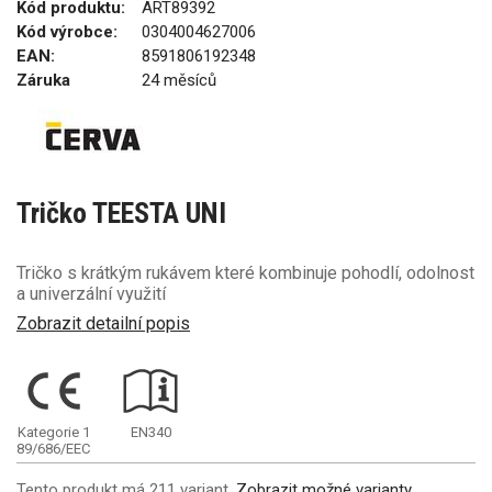
Kód produktu:
ART89392
Kód výrobce:
0304004627006
EAN:
8591806192348
Záruka
24 měsíců
Tričko TEESTA UNI
Tričko s krátkým rukávem které kombinuje pohodlí, odolnost
a univerzální využití
Zobrazit detailní popis
Kategorie 1
EN340
89/686/EEC
Tento produkt má 211 variant.
Zobrazit možné varianty