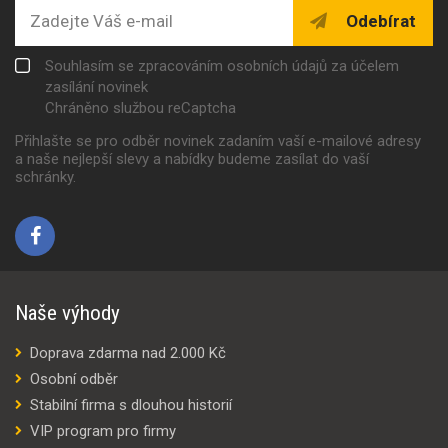
Odebírat
Souhlasím se zpracováním osobních údajů za účelem
zasílání novinek
Chráněno službou reCaptcha
Přihlašte se pro odběr novinek zadaním vaší e-mailové adresy
a naše nejlepší slevy a nabídky budeme zasílat do vaší
schránky.
Naše výhody
Doprava zdarma nad 2.000 Kč
Osobní odběr
Stabilní firma s dlouhou historií
VIP program pro firmy