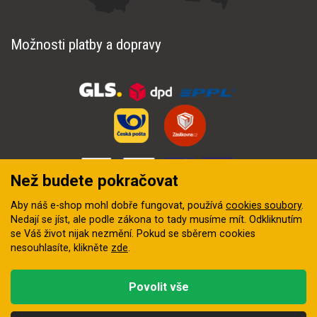
Možnosti platby a dopravy
Než budete pokračovat
Aby náš e-shop mohl dobře fungovat, používá
cookies soubory
.
Nedají se jíst, ale podle zákona to tady musíme mít. Odkliknutím
se Váš život nijak nezmění. Pokud se sběrem cookies
nesouhlasíte, klikněte
zde
.
© 2018–2026 INZEP CENTRUM, s.r.o. Všechna práva vyhrazena
Povolit vše
Vytvořila
digitální agentura FEO