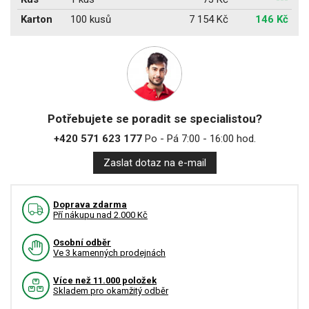
Karton
100 kusů
7 154 Kč
146 Kč
Potřebujete se poradit se specialistou?
+420 571 623 177
Po - Pá 7:00 - 16:00 hod.
Zaslat dotaz na e-mail
Doprava zdarma
Pří nákupu nad 2.000 Kč
Osobní odběr
Ve 3 kamenných prodejnách
Více než 11.000 položek
Skladem pro okamžitý odběr