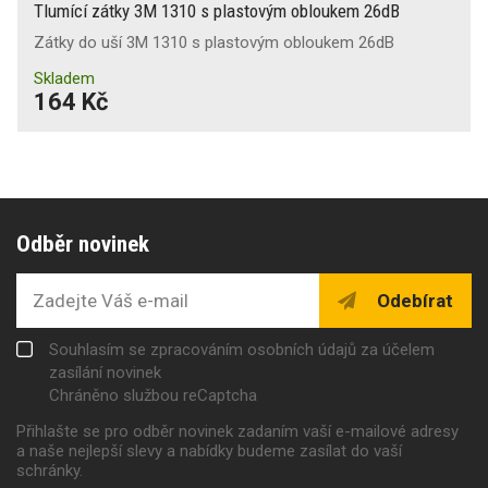
Tlumící zátky 3M 1310 s plastovým obloukem 26dB
Zátky do uší 3M 1310 s plastovým obloukem 26dB
Skladem
164 Kč
Odběr novinek
Odebírat
Souhlasím se zpracováním osobních údajů za účelem
zasílání novinek
Chráněno službou reCaptcha
Přihlašte se pro odběr novinek zadaním vaší e-mailové adresy
a naše nejlepší slevy a nabídky budeme zasílat do vaší
schránky.