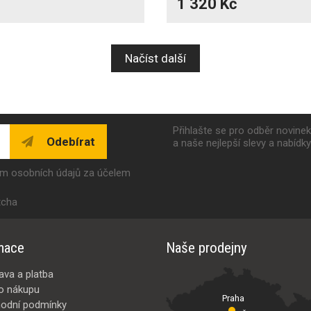
1 320 Kč
Načíst další
Přihlašte se pro odběr novine
Odebírat
a naše nejlepší slevy a nabídk
ím osobních údajů za účelem
tcha
mace
Naše prodejny
ava a platba
o nákupu
Praha
odní podmínky