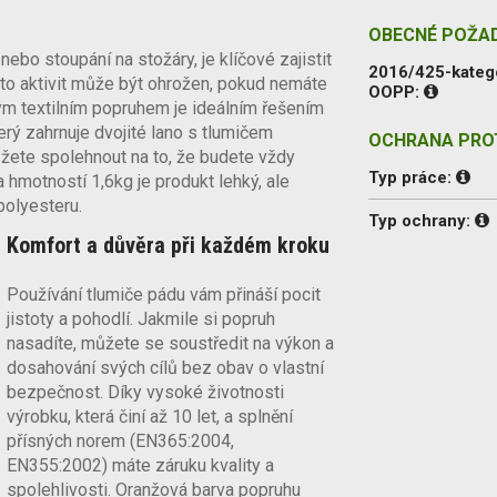
OBECNÉ POŽA
nebo stoupání na stožáry, je klíčové zajistit
2016/425-kateg
to aktivit může být ohrožen, pokud nemáte
OOPP:
m textilním popruhem je ideálním řešením
terý zahrnuje dvojité lano s tlumičem
OCHRANA PROT
ůžete spolehnout na to, že budete vždy
Typ práce:
 hmotností 1,6kg je produkt lehký, ale
polyesteru.
Typ ochrany:
Komfort a důvěra při každém kroku
Používání tlumiče pádu vám přináší pocit
jistoty a pohodlí. Jakmile si popruh
nasadíte, můžete se soustředit na výkon a
dosahování svých cílů bez obav o vlastní
bezpečnost. Díky vysoké životnosti
výrobku, která činí až 10 let, a splnění
přísných norem (EN365:2004,
EN355:2002) máte záruku kvality a
spolehlivosti. Oranžová barva popruhu