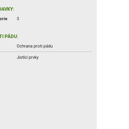
DAVKY:
orie
3
I PÁDU:
Ochrana proti pádu
Jistící prvky