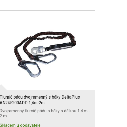
Tlumič pádu dvojramenný s háky DeltaPlus
AN245200ADD 1,4m-2m
Dvojramenný tlumič pádu s háky s délkou 1,4 m -
2 m
Skladem u dodavatele