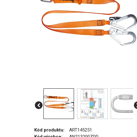
Kód produktu:
ART145251
Kód výrobce:
AN213200ZDD