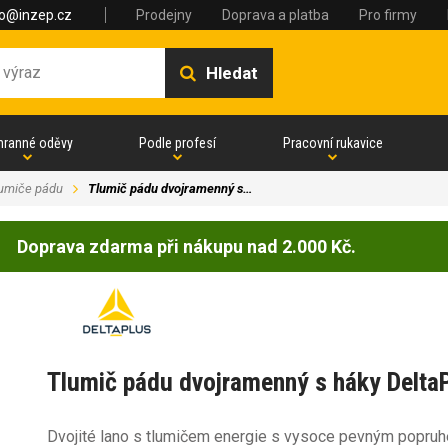
fo@inzep.cz
Prodejny
Doprava a platba
Pro firmy
Hledat
hranné oděvy
Podle profesí
Pracovní rukavice
umiče pádu
Tlumič pádu dvojramenný s…
Doprava zdarma při nákupu nad 2.000 Kč.
Tlumič pádu dvojramenný s háky Del
Dvojité lano s tlumičem energie s vysoce pevným popruhe