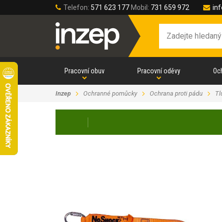
Telefon:
571 623 177
Mobil:
731 659 972
in
Pracovní obuv
Pracovní oděvy
Oc
Inzep
Ochranné pomůcky
Ochrana proti pádu
Tl