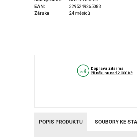
EAN:
3295249265083
Záruka
24 měsíců
Doprava zdarma
Pří nákupu nad 2.000 Kč
POPIS PRODUKTU
SOUBORY KE ST