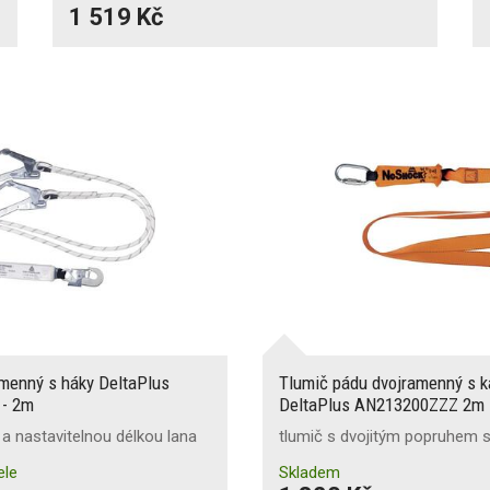
1 519 Kč
menný s háky DeltaPlus
Tlumič pádu dvojramenný s k
- 2m
DeltaPlus AN213200ZZZ 2m
a nastavitelnou délkou lana
tlumič s dvojitým popruhem 
ele
Skladem