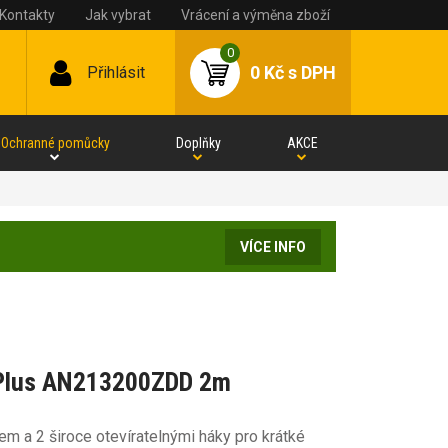
Kontakty
Jak vybrat
Vrácení a výměna zboží
0
0 Kč
s DPH
Přihlásit
Ochranné pomůcky
Doplňky
AKCE
VÍCE INFO
taPlus AN213200ZDD 2m
m a 2 široce otevíratelnými háky pro krátké