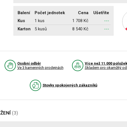
Balení
Počet jednotek
Cena
Ušetříte
Kus
1 kus
1 708 Kč
---
Karton
5 kusů
8 540 Kč
---
Osobní odběr
Více než 11.000 polože
Ve 3 kamenných prodejnách
Skladem pro okamžitý od
Stovky spokojených zákazníků
AŽENÍ
(3)