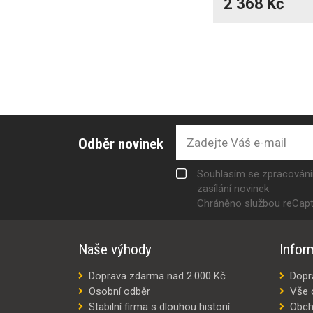
2 368 Kč
Odběr novinek
Souhlasím se zpracován
zasílání novinek
Chráněno službou reCap
Naše výhody
Infor
Doprava zdarma nad 2.000 Kč
Dopr
Osobní odběr
Vše 
Stabilní firma s dlouhou historií
Obch