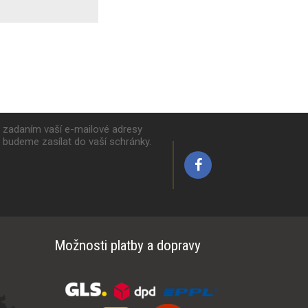
k zadaním vaší e-mailové adresy
y budeme zasílat do vaší schránky.
Možnosti platby a dopravy