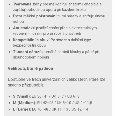
Tvarované zóny
přesně kopírují anatomii chodidla a
zajišťují pohodlnou oporu při každém kroku
Extra měkké polstrování
tlumí nárazy a snižuje únavu
nohou
Antistatické prošití
chrání před elektrostatickým
výbojem – ideální pro pracovní prostředí
Kompatibilní s obuví Portwest
a dalšími typy
bezpečnostní obuvi
Tlumení nárazů
pomáhá chránit klouby a páteř při
dlouhodobém nošení
Velikosti, které padnou
Dostupné ve třech univerzálních velikostech, které lze
snadno přizpůsobit:
S (Small):
EU 36–41 / UK 5–7 / US 6–8
M (Medium):
EU 42–45 / UK 8–10 / US 9–11,5
L (Large):
EU 46–48 / UK 11–13 / US 12–14