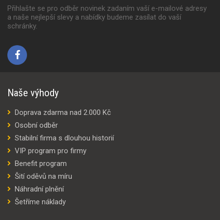
Přihlašte se pro odběr novinek zadaním vaší e-mailové adresy
a naše nejlepší slevy a nabídky budeme zasílat do vaší
schránky.
Naše výhody
Doprava zdarma nad 2.000 Kč
Osobní odběr
Stabilní firma s dlouhou historií
VIP program pro firmy
Benefit program
Šití oděvů na míru
Náhradní plnění
Šetříme náklady