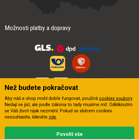
Možnosti platby a dopravy
Než budete pokračovat
Aby náš e-shop mohl dobře fungovat, používá
cookies soubory
.
Nedají se jíst, ale podle zákona to tady musíme mít. Odkliknutím
se Váš život nijak nezmění. Pokud se sběrem cookies
nesouhlasíte, klikněte
zde
.
© 2018–2026 INZEP CENTRUM, s.r.o. Všechna práva vyhrazena
Povolit vše
Vytvořila
digitální agentura FEO