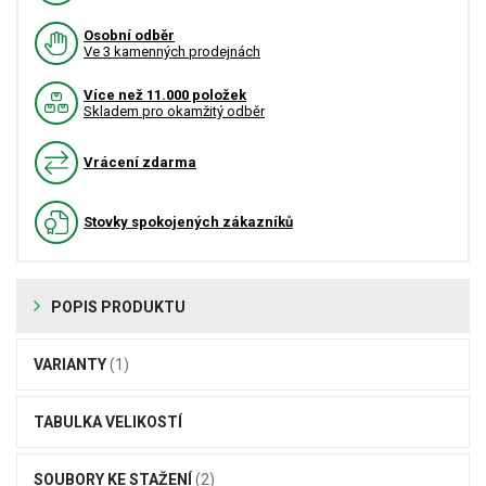
Osobní odběr
Ve 3 kamenných prodejnách
Více než 11.000 položek
Skladem pro okamžitý odběr
Vrácení zdarma
Stovky spokojených zákazníků
POPIS PRODUKTU
VARIANTY
(1)
TABULKA VELIKOSTÍ
SOUBORY KE STAŽENÍ
(2)