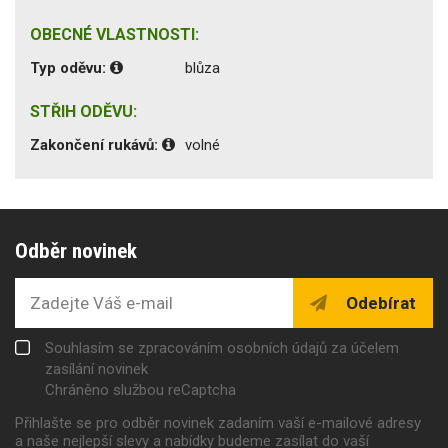
OBECNÉ VLASTNOSTI:
Typ oděvu:
blůza
STŘIH ODĚVU:
Zakončení rukávů:
volné
Odběr novinek
Odebírat
Souhlasím se zpracováním osobních údajů za účelem
zasílání novinek
Chráněno službou reCaptcha
Přihlašte se pro odběr novinek zadaním vaší e-mailové adresy
a naše nejlepší slevy a nabídky budeme zasílat do vaší