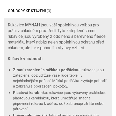
SOUBORY KE STAŽENÍ
(3)
Rukavice
MYNAH
jsou vaší spolehlivou volbou pro
práci v chladném prostředí. Tyto zateplené zimní
rukavice jsou vyrobeny z odolného a barevného fleece
materiálu, který nabízí nejen spolehlivou ochranu před
chladem, ale také pohodlí a stylový vzhled.
Klíčové vlastnosti
Zimní zateplení s měkkou podšívkou:
rukavice jsou
zateplené, což udržuje vaše ruce teplé i v
nejchladnějším počasí. Měkká podšívka zvyšuje pohodlí
a zabraňuje podráždění pokožky.
Plastová karabinka:
rukavice jsou vybaveny praktickou
plastovou karabinkou, která umožňuje snadné
připevnění rukavic k oděvu, což zabraňuje ztrátě nebo
párování.
Univerzální použití:
tyto rukavice jsou vhodné pro