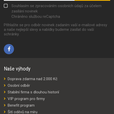
Souhlasím se zpracováním osobních údajů za účelem
zasílání novinek
Chráněno službou reCaptcha
Přihlašte se pro odběr novinek zadaním vaší e-mailové adresy
a naše nejlepší slevy a nabídky budeme zasílat do vaší
schránky.
Naše výhody
Doprava zdarma nad 2.000 Kč
Osobní odběr
Stabilní firma s dlouhou historií
VIP program pro firmy
Benefit program
Šití oděvů na míru