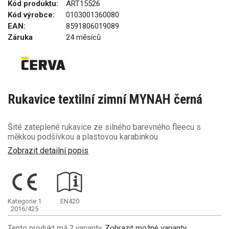
Kód produktu:
ART15526
Kód výrobce:
0103001360080
EAN:
8591806019089
Záruka
24 měsíců
Rukavice textilní zimní MYNAH černá
Šité zateplené rukavice ze silného barevného fleecu s
měkkou podšívkou a plastovou karabinkou
Zobrazit detailní popis
Kategorie 1
EN420
2016/425
Tento produkt má 2 varianty.
Zobrazit možné varianty