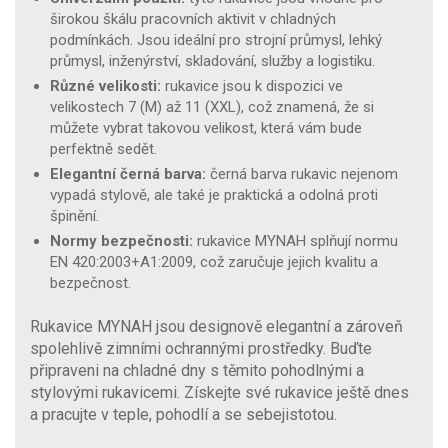
širokou škálu pracovních aktivit v chladných
podmínkách. Jsou ideální pro strojní průmysl, lehký
průmysl, inženýrství, skladování, služby a logistiku.
Různé velikosti:
rukavice jsou k dispozici ve
velikostech 7 (M) až 11 (XXL), což znamená, že si
můžete vybrat takovou velikost, která vám bude
perfektně sedět.
Elegantní černá barva:
černá barva rukavic nejenom
vypadá stylově, ale také je praktická a odolná proti
špinění.
Normy bezpečnosti:
rukavice MYNAH splňují normu
EN 420:2003+A1:2009, což zaručuje jejich kvalitu a
bezpečnost.
Rukavice MYNAH jsou designově elegantní a zároveň
spolehlivě zimními ochrannými prostředky. Buďte
připraveni na chladné dny s těmito pohodlnými a
stylovými rukavicemi. Získejte své rukavice ještě dnes
a pracujte v teple, pohodlí a se sebejistotou.