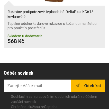
Rukavice protipořezové teploodolné DeltaPlus KCA15
kevlarové 9
Tepelně odolné kevlarové rukavice s koženou manžetou
pro použití v prostředí s…
Skladem u dodavatele
568 Kč
Odběr novinek
Odebírat
Souhlasím se zpracováním osobních údajů za účelem
zasílání novinek
Chráněno službou reCaptcha