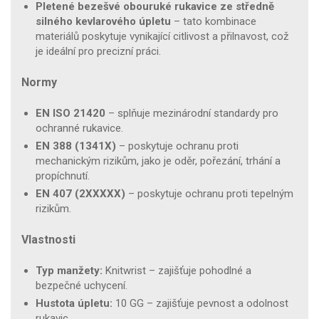
Pletené bezešvé obouruké rukavice ze středně
silného kevlarového úpletu
– tato kombinace
materiálů poskytuje vynikající citlivost a přilnavost, což
je ideální pro precizní práci.
Normy
EN ISO 21420
– splňuje mezinárodní standardy pro
ochranné rukavice.
EN 388 (1341X)
– poskytuje ochranu proti
mechanickým rizikům, jako je oděr, pořezání, trhání a
propíchnutí.
EN 407 (2XXXXX)
– poskytuje ochranu proti tepelným
rizikům.
Vlastnosti
Typ manžety:
Knitwrist – zajišťuje pohodlné a
bezpečné uchycení.
Hustota úpletu:
10 GG – zajišťuje pevnost a odolnost
rukavic.