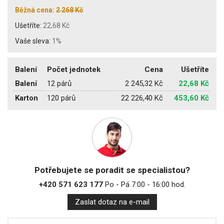
Běžná cena:
2 268 Kč
Ušetříte:
22,68 Kč
Vaše sleva:
1%
Balení
Počet jednotek
Cena
Ušetříte
Balení
12 párů
2 245,32 Kč
22,68 Kč
Karton
120 párů
22 226,40 Kč
453,60 Kč
Potřebujete se poradit se specialistou?
+420 571 623 177
Po - Pá 7:00 - 16:00 hod.
Zaslat dotaz na e-mail