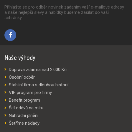
Přihlašte se pro odběr novinek zadaním vaší e-mailové adresy
a naše nejlepší slevy a nabídky budeme zasílat do vaší
schránky.
Naše výhody
Doprava zdarma nad 2.000 Kč
Osobní odběr
Stabilní firma s dlouhou historií
VIP program pro firmy
Benefit program
Šití oděvů na míru
Náhradní plnění
Šetříme náklady