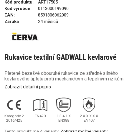
Kód produktu:
ART17505
Kód výrobce:
0113000199090
EAN:
8591806062009
Záruka
24 měsíců
Rukavice textilní GADWALL kevlarové
Pletené bezešvé obouruké rukavice ze středně silného
kevlarového úpletu proti mechanickým a tepelným rizikům
Zobrazit detailní popis
Kategorie 2
EN420
1
3
4
1
X
2
X
X
X
X
X
2016/425
EN388
EN407
Tento produkt má 4 varianty.
Zobrazit možné varianty