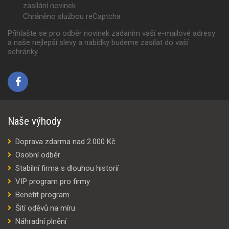
zasílání novinek
Chráněno službou reCaptcha
Přihlašte se pro odběr novinek zadaním vaší e-mailové adresy
a naše nejlepší slevy a nabídky budeme zasílat do vaší
schránky.
Naše výhody
Doprava zdarma nad 2.000 Kč
Osobní odběr
Stabilní firma s dlouhou historií
VIP program pro firmy
Benefit program
Šití oděvů na míru
Náhradní plnění