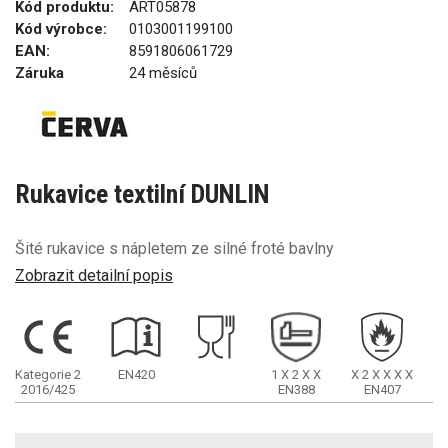
Kód produktu:
ART05878
Kód výrobce:
0103001199100
EAN:
8591806061729
Záruka
24 měsíců
Rukavice textilní DUNLIN
Šité rukavice s nápletem ze silné froté bavlny
Zobrazit detailní popis
Kategorie 2
EN420
1
X
2
X
X
X
2
X
X
X
X
2016/425
EN388
EN407