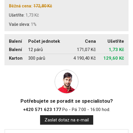
Běžná cena:
172,80 Kč
Ušetříte:
1,73 Kč
Vaše sleva:
1%
Balení
Počet jednotek
Cena
Ušetříte
Balení
12 párů
171,07 Kč
1,73 Kč
Karton
300 párů
4 190,40 Kč
129,60 Kč
Potřebujete se poradit se specialistou?
+420 571 623 177
Po - Pá 7:00 - 16:00 hod.
Zaslat dotaz na e-mail