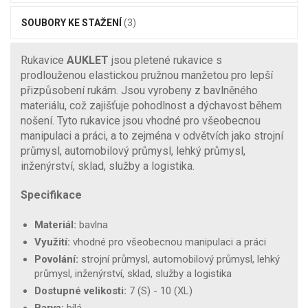
SOUBORY KE STAŽENÍ
(3)
Rukavice
AUKLET
jsou pletené rukavice s
prodlouženou elastickou pružnou manžetou pro lepší
přizpůsobení rukám. Jsou vyrobeny z bavlněného
materiálu, což zajišťuje pohodlnost a dýchavost během
nošení. Tyto rukavice jsou vhodné pro všeobecnou
manipulaci a práci, a to zejména v odvětvích jako strojní
průmysl, automobilový průmysl, lehký průmysl,
inženýrství, sklad, služby a logistika.
Specifikace
Materiál:
bavlna
Využití:
vhodné pro všeobecnou manipulaci a práci
Povolání:
strojní průmysl, automobilový průmysl, lehký
průmysl, inženýrství, sklad, služby a logistika
Dostupné velikosti:
7 (S) - 10 (XL)
Barva:
bílá