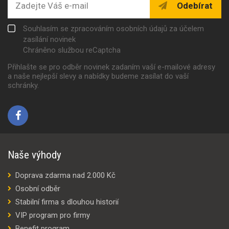
Odebírat
Souhlasím se zpracováním osobních údajů za účelem
zasílání novinek
Chráněno službou reCaptcha
Přihlašte se pro odběr novinek zadaním vaší e-mailové adresy
a naše nejlepší slevy a nabídky budeme zasílat do vaší
schránky.
Naše výhody
Doprava zdarma nad 2.000 Kč
Osobní odběr
Stabilní firma s dlouhou historií
VIP program pro firmy
Benefit program