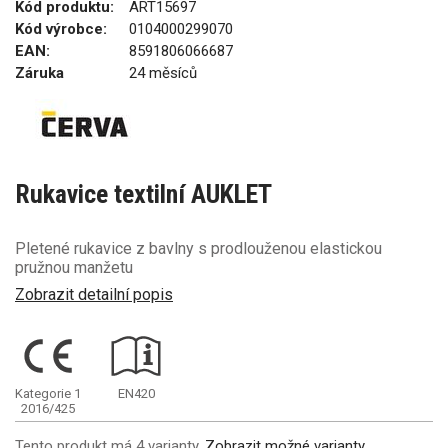
Kód produktu:
ART15697
Kód výrobce:
0104000299070
EAN:
8591806066687
Záruka
24 měsíců
Rukavice textilní AUKLET
Pletené rukavice z bavlny s prodlouženou elastickou
pružnou manžetu
Zobrazit detailní popis
Kategorie 1
EN420
2016/425
Tento produkt má 4 varianty.
Zobrazit možné varianty