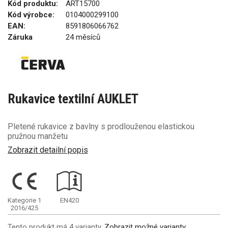
Kód produktu:
ART15700
Kód výrobce:
0104000299100
EAN:
8591806066762
Záruka
24 měsíců
Rukavice textilní AUKLET
Pletené rukavice z bavlny s prodlouženou elastickou
pružnou manžetu
Zobrazit detailní popis
Kategorie 1
EN420
2016/425
Tento produkt má 4 varianty.
Zobrazit možné varianty