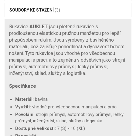
SOUBORY KE STAŽENÍ
(3)
Rukavice
AUKLET
jsou pletené rukavice s
prodlouženou elastickou pružnou manžetou pro lepší
přizpůsobení rukám. Jsou vyrobeny z bavlněného
materiálu, což zajišťuje pohodlnost a dýchavost během
nošení. Tyto rukavice jsou vhodné pro všeobecnou
manipulaci a práci, a to zejména v odvětvích jako strojní
průmysl, automobilový průmysl, lehký průmysl,
inženýrství, sklad, služby a logistika.
Specifikace
Materiál:
bavlna
Využití:
vhodné pro všeobecnou manipulaci a práci
Povolání:
strojní průmysl, automobilový průmysl, lehký
průmysl, inženýrství, sklad, služby a logistika
Dostupné velikosti:
7 (S) - 10 (XL)
Barva:
bílá