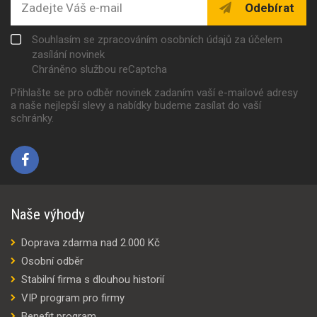
Odebírat
Souhlasím se zpracováním osobních údajů za účelem
zasílání novinek
Chráněno službou reCaptcha
Přihlašte se pro odběr novinek zadaním vaší e-mailové adresy
a naše nejlepší slevy a nabídky budeme zasílat do vaší
schránky.
Naše výhody
Doprava zdarma nad 2.000 Kč
Osobní odběr
Stabilní firma s dlouhou historií
VIP program pro firmy
Benefit program