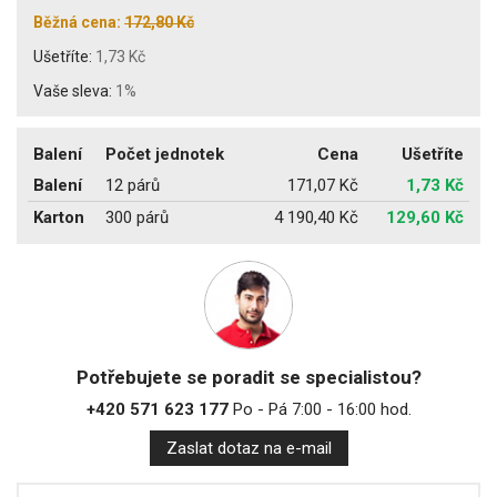
Běžná cena:
172,80 Kč
Ušetříte:
1,73 Kč
Vaše sleva:
1%
Balení
Počet jednotek
Cena
Ušetříte
Balení
12 párů
171,07 Kč
1,73 Kč
Karton
300 párů
4 190,40 Kč
129,60 Kč
Potřebujete se poradit se specialistou?
+420 571 623 177
Po - Pá 7:00 - 16:00 hod.
Zaslat dotaz na e-mail