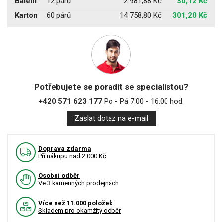
Balení
12 párů
2 981,88 Kč
30,12 Kč
Karton
60 párů
14 758,80 Kč
301,20 Kč
Potřebujete se poradit se specialistou?
+420 571 623 177
Po - Pá 7:00 - 16:00 hod.
Zaslat dotaz na e-mail
Doprava zdarma
Pří nákupu nad 2.000 Kč
Osobní odběr
Ve 3 kamenných prodejnách
Více než 11.000 položek
Skladem pro okamžitý odběr