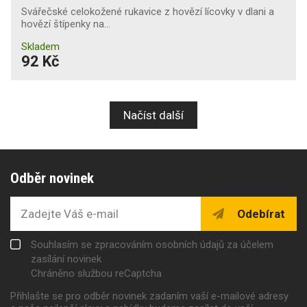
Svářečské celokožené rukavice z hovězí lícovky v dlani a
hovězí štípenky na…
Skladem
92 Kč
Načíst další
Odběr novinek
Odebírat
Souhlasím se zpracováním osobních údajů za účelem
zasílání novinek
Chráněno službou reCaptcha
Přihlašte se pro odběr novinek zadaním vaší e-mailové adresy