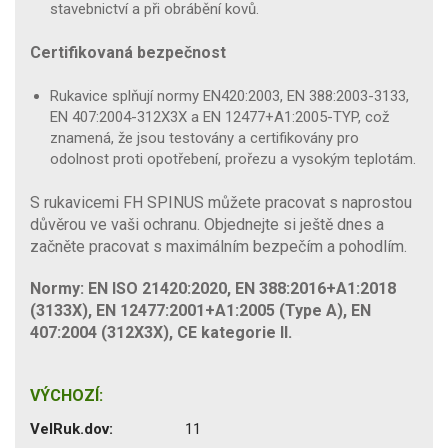
stavebnictví a při obrábění kovů.
Certifikovaná bezpečnost
Rukavice splňují normy EN420:2003, EN 388:2003-3133,
EN 407:2004-312X3X a EN 12477+A1:2005-TYP, což
znamená, že jsou testovány a certifikovány pro
odolnost proti opotřebení, prořezu a vysokým teplotám.
S rukavicemi FH SPINUS můžete pracovat s naprostou
důvěrou ve vaši ochranu. Objednejte si ještě dnes a
začněte pracovat s maximálním bezpečím a pohodlím.
Normy: EN ISO 21420:2020, EN 388:2016+A1:2018
(3133X), EN 12477:2001+А1:2005 (Type A), EN
407:2004 (312X3X), CE kategorie II.
VÝCHOZÍ:
VelRuk.dov:
11