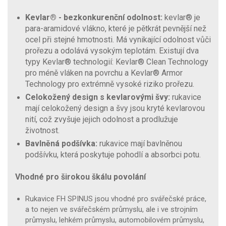
Kevlar® - bezkonkurenční odolnost:
kevlar® je
para-aramidové vlákno, které je pětkrát pevnější než
ocel při stejné hmotnosti. Má vynikající odolnost vůči
prořezu a odolává vysokým teplotám. Existují dva
typy Kevlar® technologií: Kevlar® Clean Technology
pro méně vláken na povrchu a Kevlar® Armor
Technology pro extrémně vysoké riziko prořezu.
Celokožený design s kevlarovými švy:
rukavice
mají celokožený design a švy jsou kryté kevlarovou
nití, což zvyšuje jejich odolnost a prodlužuje
životnost.
Bavlněná podšívka:
rukavice mají bavlněnou
podšívku, která poskytuje pohodlí a absorbci potu.
Vhodné pro širokou škálu povolání
Rukavice FH SPINUS jsou vhodné pro svářečské práce,
a to nejen ve svářečském průmyslu, ale i ve strojním
průmyslu, lehkém průmyslu, automobilovém průmyslu,