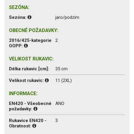
SEZÓNA:
Sezóna:
jaro/podzim
OBECNÉ POŽADAVKY:
2016/425-kategorie
2
OOPP:
VELIKOST RUKAVIC:
Délka rukavic [cm]:
35 cm
Velikost rukavic:
11 (2XL)
INFORMACE:
EN420 - Všeobecné
ANO
požadavky:
Rukavice EN420 -
3
Obratnost: