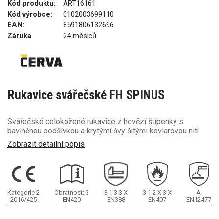
Kód produktu:
ART16161
Kód výrobce:
0102003699110
EAN:
8591806132696
Záruka
24 měsíců
Rukavice svářečské FH SPINUS
Svářečské celokožené rukavice z hovězí štípenky s
bavlněnou podšívkou a krytými švy šitými kevlarovou nití
Zobrazit detailní popis
Kategorie 2
Obratnost: 3
3
1
3
3
X
3
1
2
X
3
X
A
2016/425
EN420
EN388
EN407
EN12477