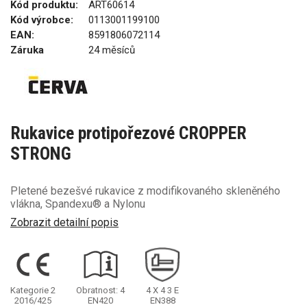
Kód produktu:
ART60614
Kód výrobce:
0113001199100
EAN:
8591806072114
Záruka
24 měsíců
Rukavice protipořezové CROPPER
STRONG
Pletené bezešvé rukavice z modifikovaného skleněného
vlákna, Spandexu® a Nylonu
Zobrazit detailní popis
Kategorie 2
Obratnost: 4
4
X
4
3
E
2016/425
EN420
EN388