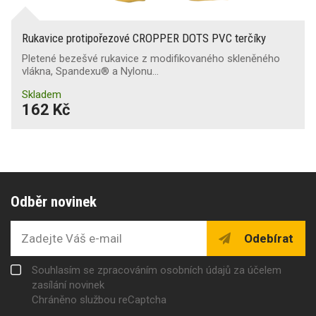
Rukavice protipořezové CROPPER DOTS PVC terčíky
Pletené bezešvé rukavice z modifikovaného skleněného
vlákna, Spandexu® a Nylonu…
Skladem
162 Kč
Odběr novinek
Odebírat
Souhlasím se zpracováním osobních údajů za účelem
zasílání novinek
Chráněno službou reCaptcha