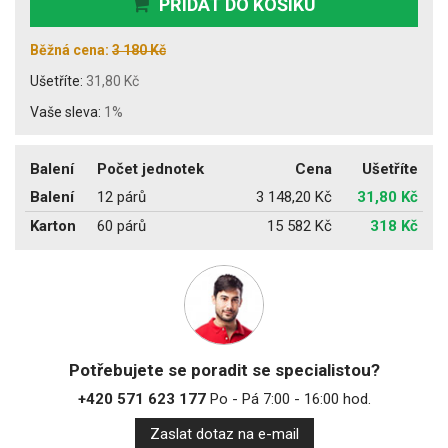
PŘIDAT DO KOŠÍKU
Běžná cena:
3 180 Kč
Ušetříte:
31,80 Kč
Vaše sleva:
1%
Balení
Počet jednotek
Cena
Ušetříte
Balení
12 párů
3 148,20 Kč
31,80 Kč
Karton
60 párů
15 582 Kč
318 Kč
Potřebujete se poradit se specialistou?
+420 571 623 177
Po - Pá 7:00 - 16:00 hod.
Zaslat dotaz na e-mail