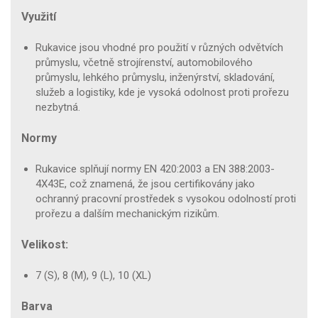
Využití
Rukavice jsou vhodné pro použití v různých odvětvích
průmyslu, včetně strojírenství, automobilového
průmyslu, lehkého průmyslu, inženýrství, skladování,
služeb a logistiky, kde je vysoká odolnost proti prořezu
nezbytná.
Normy
Rukavice splňují normy EN 420:2003 a EN 388:2003-
4X43E, což znamená, že jsou certifikovány jako
ochranný pracovní prostředek s vysokou odolností proti
prořezu a dalším mechanickým rizikům.
Velikost:
7 (S), 8 (M), 9 (L), 10 (XL)
Barva