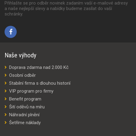
Přihlašte se pro odběr novinek zadaním vaší e-mailové adresy
a naše nejlepší slevy a nabídky budeme zasílat do vaší
schránky.
Naše výhody
Doprava zdarma nad 2.000 Kč
Osobní odběr
Stabilní firma s dlouhou historií
VIP program pro firmy
Benefit program
Šití oděvů na míru
Náhradní plnění
Šetříme náklady