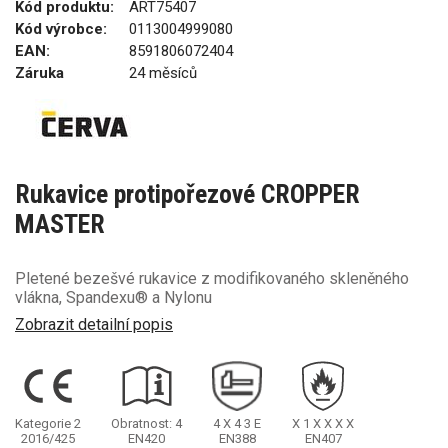
Kód produktu:
ART75407
Kód výrobce:
0113004999080
EAN:
8591806072404
Záruka
24 měsíců
Rukavice protipořezové CROPPER
MASTER
Pletené bezešvé rukavice z modifikovaného skleněného
vlákna, Spandexu® a Nylonu
Zobrazit detailní popis
Kategorie 2
Obratnost: 4
4
X
4
3
E
X
1
X
X
X
X
2016/425
EN420
EN388
EN407