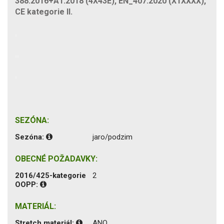
388:2016+A1:2018 (4X43E), EN_407:2020 (X1XXXX),
CE kategorie II.
SEZÓNA:
Sezóna:
jaro/podzim
OBECNÉ POŽADAVKY:
2016/425-kategorie
2
OOPP:
MATERIÁL:
Stretch materiál:
ANO