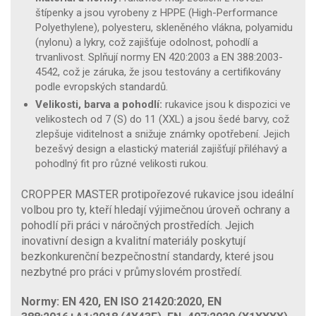
štípenky a jsou vyrobeny z HPPE (High-Performance
Polyethylene), polyesteru, skleněného vlákna, polyamidu
(nylonu) a lykry, což zajišťuje odolnost, pohodlí a
trvanlivost. Splňují normy EN 420:2003 a EN 388:2003-
4542, což je záruka, že jsou testovány a certifikovány
podle evropských standardů.
Velikosti, barva a pohodlí:
rukavice jsou k dispozici ve
velikostech od 7 (S) do 11 (XXL) a jsou šedé barvy, což
zlepšuje viditelnost a snižuje známky opotřebení. Jejich
bezešvý design a elastický materiál zajišťují přiléhavý a
pohodlný fit pro různé velikosti rukou.
CROPPER MASTER protipořezové rukavice jsou ideální
volbou pro ty, kteří hledají výjimečnou úroveň ochrany a
pohodlí při práci v náročných prostředích. Jejich
inovativní design a kvalitní materiály poskytují
bezkonkurenční bezpečnostní standardy, které jsou
nezbytné pro práci v průmyslovém prostředí.
Normy: EN 420, EN ISO 21420:2020, EN