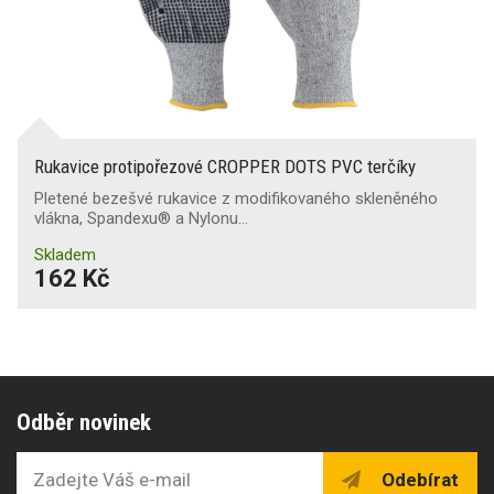
Rukavice protipořezové CROPPER DOTS PVC terčíky
Pletené bezešvé rukavice z modifikovaného skleněného
vlákna, Spandexu® a Nylonu…
Skladem
162 Kč
Odběr novinek
Odebírat