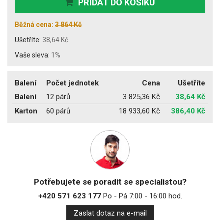
PŘIDAT DO KOŠÍKU
Běžná cena:
3 864 Kč
Ušetříte:
38,64 Kč
Vaše sleva:
1%
Balení
Počet jednotek
Cena
Ušetříte
Balení
12 párů
3 825,36 Kč
38,64 Kč
Karton
60 párů
18 933,60 Kč
386,40 Kč
Potřebujete se poradit se specialistou?
+420 571 623 177
Po - Pá 7:00 - 16:00 hod.
Zaslat dotaz na e-mail