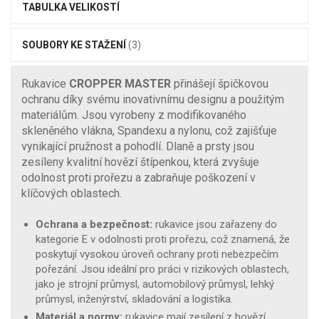
TABULKA VELIKOSTÍ
SOUBORY KE STAŽENÍ
(3)
Rukavice
CROPPER MASTER
přinášejí špičkovou
ochranu díky svému inovativnímu designu a použitým
materiálům. Jsou vyrobeny z modifikovaného
skleněného vlákna, Spandexu a nylonu, což zajišťuje
vynikající pružnost a pohodlí. Dlaně a prsty jsou
zesíleny kvalitní hovězí štípenkou, která zvyšuje
odolnost proti prořezu a zabraňuje poškození v
klíčových oblastech.
Ochrana a bezpečnost:
rukavice jsou zařazeny do
kategorie E v odolnosti proti prořezu, což znamená, že
poskytují vysokou úroveň ochrany proti nebezpečím
pořezání. Jsou ideální pro práci v rizikových oblastech,
jako je strojní průmysl, automobilový průmysl, lehký
průmysl, inženýrství, skladování a logistika.
Materiál a normy:
rukavice mají zesílení z hovězí