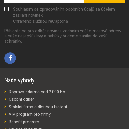
Souhlasím se zpracováním osobních údajů za účelem
zasílání novinek
Chráněno službou reCaptcha
Přihlašte se pro odběr novinek zadaním vaší e-mailové adresy
a naše nejlepší slevy a nabídky budeme zasílat do vaší
schránky.
Naše výhody
Doprava zdarma nad 2.000 Kč
Osobní odběr
Stabilní firma s dlouhou historií
VIP program pro firmy
Benefit program