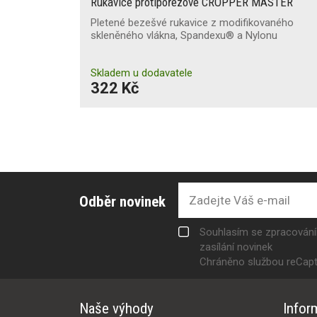
Rukavice protipořezové CROPPER MASTER
Pletené bezešvé rukavice z modifikovaného
skleněného vlákna, Spandexu® a Nylonu
Skladem u dodavatele
322 Kč
Odběr novinek
Souhlasím se zpracován
zasílání novinek
Chráněno službou reCap
Naše výhody
Infor