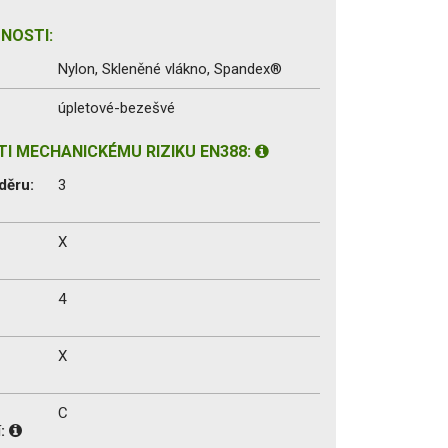
NOSTI:
Nylon, Skleněné vlákno, Spandex®
úpletové-bezešvé
I MECHANICKÉMU RIZIKU EN388:
děru:
3
X
4
X
C
í: