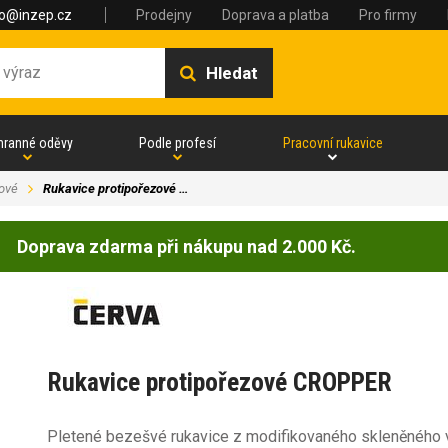
fo@inzep.cz
Prodejny
Doprava a platba
Pro firmy
Hledat
hranné oděvy
Podle profesí
Pracovní rukavice
zové
Rukavice protipořezové …
Doprava zdarma při nákupu nad 2.000 Kč.
Rukavice protipořezové CROPPER
Pletené bezešvé rukavice z modifikovaného skleněného 