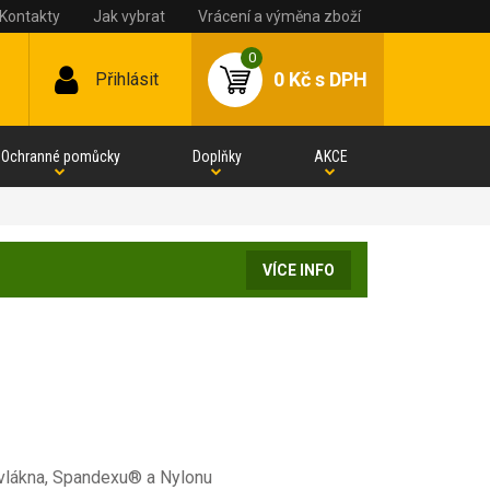
Kontakty
Jak vybrat
Vrácení a výměna zboží
0
0 Kč
s DPH
Přihlásit
Ochranné pomůcky
Doplňky
AKCE
VÍCE INFO
vlákna, Spandexu® a Nylonu