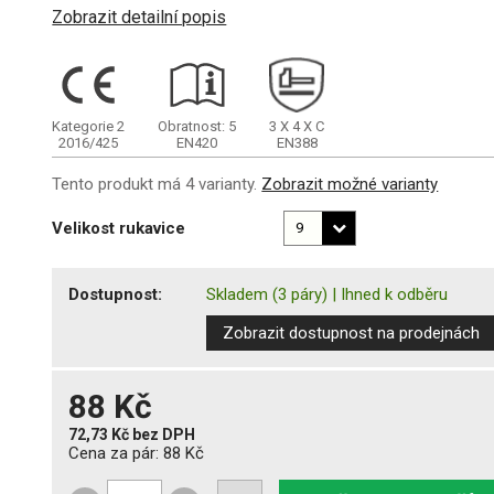
Zobrazit detailní popis
Kategorie 2
Obratnost: 5
3
X
4
X
C
2016/425
EN420
EN388
Tento produkt má 4 varianty.
Zobrazit možné varianty
Velikost rukavice
Dostupnost:
Skladem
(3 páry)
|
Ihned k odběru
Zobrazit dostupnost na prodejnách
88 Kč
72,73 Kč
bez DPH
Cena za pár:
88 Kč