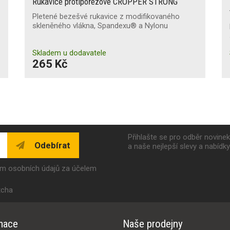
Rukavice protipořezové CROPPER STRONG
Pletené bezešvé rukavice z modifikovaného
skleněného vlákna, Spandexu® a Nylonu
Skladem u dodavatele
265 Kč
Přihlašte se pro odběr novine
Odebírat
a naše nejlepší slevy a nabídk
ím osobních údajů za účelem
tcha
mace
Naše prodejny