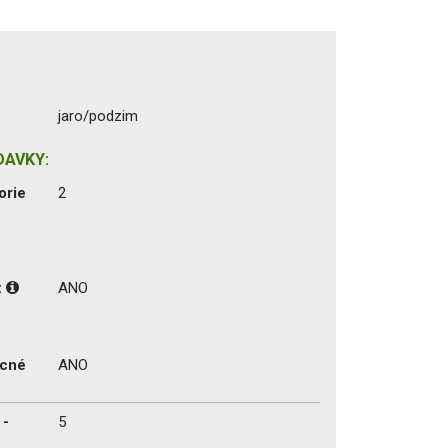
jaro/podzim
DAVKY:
orie
2
:
ANO
ecné
ANO
 -
5