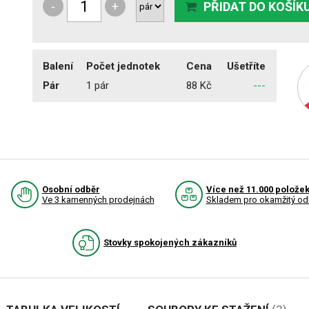
-
+
PŘIDAT DO KOŠÍK
Balení
Počet jednotek
Cena
Ušetříte
Pár
1 pár
88 Kč
---
Osobní odběr
Více než 11.000 polože
Ve 3 kamenných prodejnách
Skladem pro okamžitý od
Stovky spokojených zákazníků