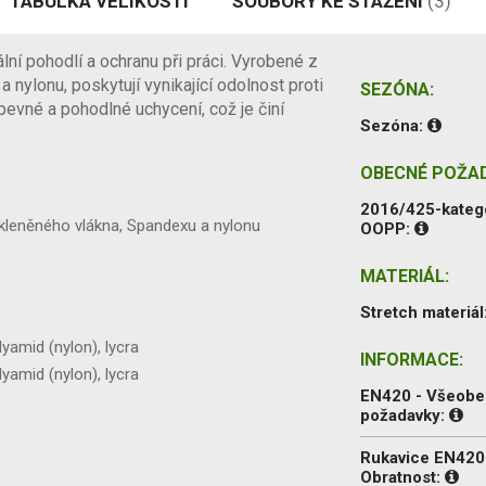
TABULKA VELIKOSTÍ
SOUBORY KE STAŽENÍ
(3)
ní pohodlí a ochranu při práci. Vyrobené z
nylonu, poskytují vynikající odolnost proti
SEZÓNA:
 pevné a pohodlné uchycení, což je činí
Sezóna:
OBECNÉ POŽA
2016/425-kateg
kleněného vlákna, Spandexu a nylonu
OOPP:
MATERIÁL:
Stretch materiál
yamid (nylon), lycra
INFORMACE:
yamid (nylon), lycra
EN420 - Všeob
požadavky:
Rukavice EN420
Obratnost: