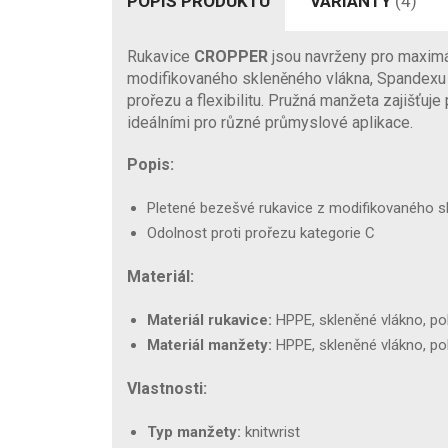
POPIS PRODUKTU
VARIANTY
(4)
Rukavice
CROPPER
jsou navrženy pro maximál
modifikovaného skleněného vlákna, Spandexu a 
prořezu a flexibilitu. Pružná manžeta zajišťuje
ideálními pro různé průmyslové aplikace.
Popis:
Pletené bezešvé rukavice z modifikovaného s
Odolnost proti prořezu kategorie C
Materiál:
Materiál rukavice:
HPPE, skleněné vlákno, pol
Materiál manžety:
HPPE, skleněné vlákno, pol
Vlastnosti:
Typ manžety:
knitwrist