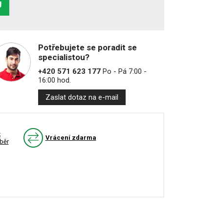
U
Potřebujete se poradit se
specialistou?
+420 571 623 177
Po - Pá 7:00 -
16:00 hod.
Zaslat dotaz na e-mail
k
Vrácení zdarma
běr