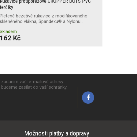
Rukavice protipořezové CROPPER DOTS PVC
terčíky
Pletené bezešvé rukavice z modifikovaného
skleněného vlákna, Spandexu® a Nylonu…
Skladem
162 Kč
k zadaním vaší e-mailové adresy
y budeme zasílat do vaší schránky.
Možnosti platby a dopravy