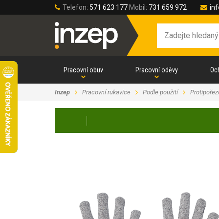
Telefon:
571 623 177
Mobil:
731 659 972
in
Pracovní obuv
Pracovní oděvy
Oc
Inzep
Pracovní rukavice
Podle použití
Protipoře