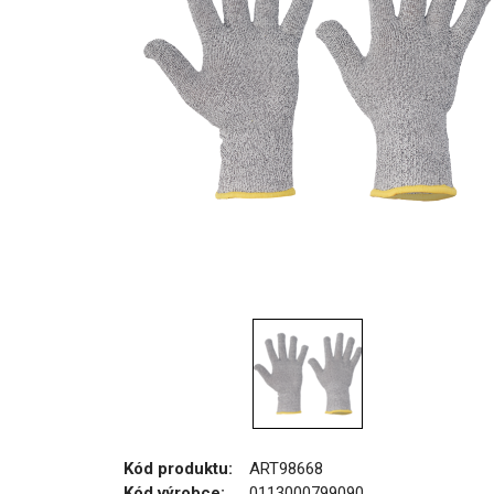
Kód produktu:
ART98668
Kód výrobce:
0113000799090