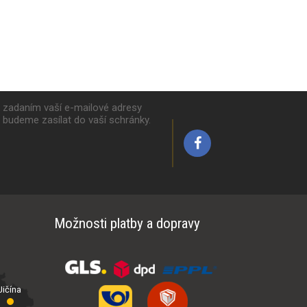
k zadaním vaší e-mailové adresy
y budeme zasílat do vaší schránky.
Možnosti platby a dopravy
ičína