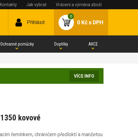
Kontakty
Jak vybrat
Vrácení a výměna zboží
0
0 Kč
s DPH
Přihlásit
Ochranné pomůcky
Doplňky
AKCE
VÍCE INFO
71350 kovové
vacím řemínkem, chráničem předloktí a manžetou