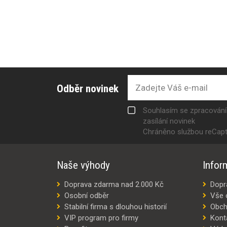
Odběr novinek
Souhlasím se zpracován
zasílání novinek
Chráněno službou reCap
Naše výhody
Infor
Doprava zdarma nad 2.000 Kč
Dopr
Osobní odběr
Vše 
Stabilní firma s dlouhou historií
Obch
VIP program pro firmy
Kont