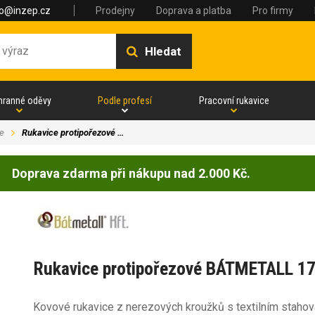
fo@inzep.cz
Prodejny
Doprava a platba
Pro firmy
Hledat
hranné oděvy
Podle profesí
Pracovní rukavice
e
Rukavice protipořezové …
Doprava zdarma při nákupu nad 2.000 Kč.
Rukavice protipořezové BÁTMETALL 1
Kovové rukavice z nerezových kroužků s textilním staho