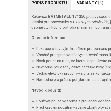
POPIS PRODUKTU
VARIANTY
(5)
Rukavice
BÁTMETALL 171350
jsou vysoce od
ideální pro pracovníky v rizikových odvětvích, 
uzenářství, kde je potřeba maximální ochrana pr
Obecné informace:
Rukavice s kovovým kroužkem pro ochranu při 
Vhodné pro zpracování a vykosťování masa (ře
Nosit pouze na ruce, se kterou nepoužíváte n
Nevhodné pro osoby citlivé na těžké kovy (chr
Vedou elektrický proud, vyvarujte se kontakt
Nevhodné pro práci s pohybujícím se strojním
Návod k použití:
Používat pouze ve formě a provedení dodan
Před každým použitím vizuálně zkontrolovat s