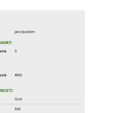
jaro/podzim
DAVKY:
orie
3
ecné
ANO
NOSTI:
Ocel
šité