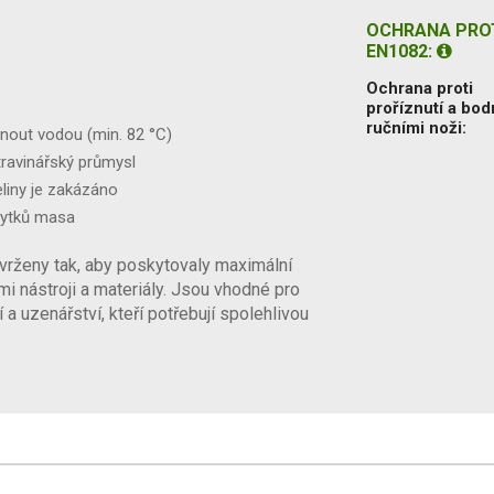
OCHRANA PROT
EN1082:
Ochrana proti
proříznutí a bod
ručními noži:
nout vodou (min. 82 °C)
ravinářský průmysl
eliny je zakázáno
bytků masa
rženy tak, aby poskytovaly maximální
ými nástroji a materiály. Jsou vhodné pro
a uzenářství, kteří potřebují spolehlivou