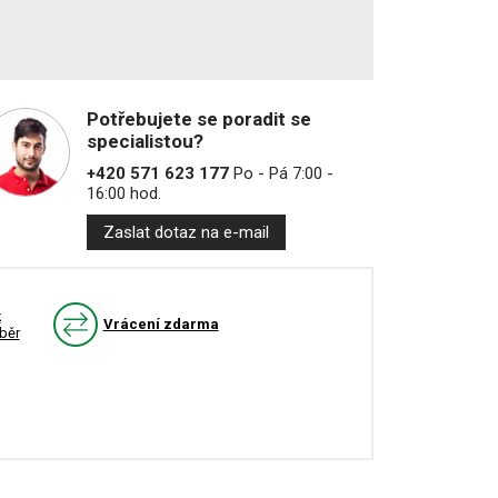
Potřebujete se poradit se
specialistou?
+420 571 623 177
Po - Pá 7:00 -
16:00 hod.
Zaslat dotaz na e-mail
k
Vrácení zdarma
běr