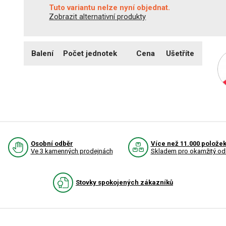
Tuto variantu nelze nyní objednat.
Zobrazit alternativní produkty
Balení
Počet jednotek
Cena
Ušetříte
Osobní odběr
Více než 11.000 polože
Ve 3 kamenných prodejnách
Skladem pro okamžitý od
Stovky spokojených zákazníků