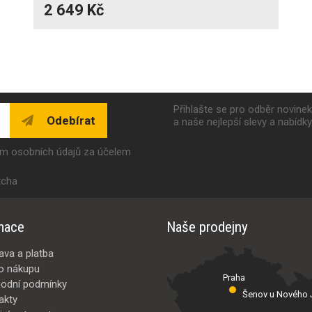
2 649 Kč
Přihlašte se pro odběr novine
Odebírat
a naše nejlepší slevy a nabídk
ím osobních údajů za účelem
tcha
mace
Naše prodejny
ava a platba
o nákupu
Praha
odní podmínky
Šenov u Nového J
akty