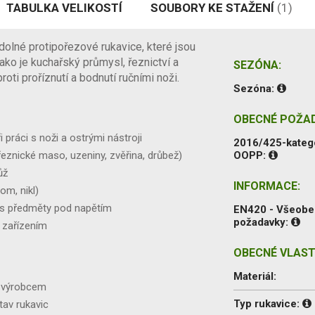
TABULKA VELIKOSTÍ
SOUBORY KE STAŽENÍ
(1)
olné protipořezové rukavice, které jsou
jako je kuchařský průmysl, řeznictví a
SEZÓNA:
oti proříznutí a bodnutí ručními noži.
Sezóna:
OBECNÉ POŽA
práci s noži a ostrými nástroji
2016/425-kateg
znické maso, uzeniny, zvěřina, drůbež)
OOPP:
ůž
INFORMACE:
om, nikl)
u s předměty pod napětím
EN420 - Všeob
požadavky:
 zařízením
OBECNÉ VLAST
Materiál:
é výrobcem
Typ rukavice:
tav rukavic