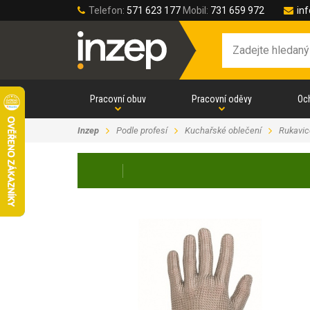
Telefon:
571 623 177
Mobil:
731 659 972
in
Pracovní obuv
Pracovní oděvy
Oc
Inzep
Podle profesí
Kuchařské oblečení
Rukavic