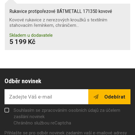
Rukavice protipořezové BÁTMETALL 171350 kovové
Kovové rukavice z nerezových kroužků s textilním
stahovacím řemínkem, chráničem…
Skladem u dodavatele
5 199 Kč
Odběr novinek
Odebírat
Souhlasím se zpracováním osobních údajů za účelem
zasílání novinek
Chráněno službou reCaptcha
Přihlašte se pro odběr novinek zadaním vaší e-mailové adresy