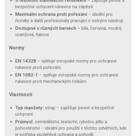
S textilním stahovacím řemínkem
– zajišťuje pevné a
bezpečné uchycení rukavice na zápěstí.
Maximální ochrana proti pořezání
– ideální pro
řezníky a další profesionály pracující s ostrými nástroji.
Dostupné v různých barvách
– bílá, červená, modrá,
oranžová, fialová
Normy
EN 14328
– splňuje evropské normy pro ochranné
rukavice proti pořezání.
EN 1082-1
– splňuje evropské normy pro ochranné
rukavice proti mechanickým rizikům.
Vlastnosti
Typ manžety:
strap – zajišťuje pevné a bezpečné
uchycení.
Průmysl:
zemědělství, lesnictví, rybolov, jídlo a
pohostinství – ideální pro použití v těchto odvětvích, kde
je potřeba spolehlivá ochrana a pohodlí.