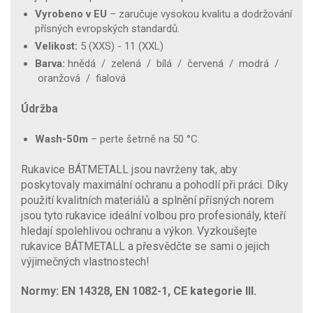
Vyrobeno v EU
– zaručuje vysokou kvalitu a dodržování
přísných evropských standardů.
Velikost:
5 (XXS) - 11 (XXL)
Barva:
hnědá / zelená / bílá / červená / modrá /
oranžová / fialová
Údržba
Wash-50m
– perte šetrně na 50 °C.
Rukavice BÁTMETALL jsou navrženy tak, aby
poskytovaly maximální ochranu a pohodlí při práci. Díky
použití kvalitních materiálů a splnění přísných norem
jsou tyto rukavice ideální volbou pro profesionály, kteří
hledají spolehlivou ochranu a výkon. Vyzkoušejte
rukavice BÁTMETALL a přesvědčte se sami o jejich
výjimečných vlastnostech!
Normy: EN 14328, EN 1082-1, CE kategorie III.