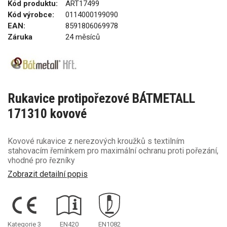
Kód produktu:
ART17499
Kód výrobce:
0114000199090
EAN:
8591806069978
Záruka
24 měsíců
Rukavice protipořezové BÁTMETALL
171310 kovové
Kovové rukavice z nerezových kroužků s textilním
stahovacím řemínkem pro maximální ochranu proti pořezání,
vhodné pro řezníky
Zobrazit detailní popis
Kategorie 3
EN420
EN1082