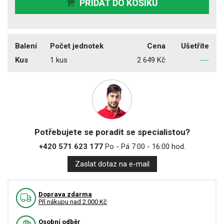
PŘIDAT DO KOŠÍKU
Balení
Počet jednotek
Cena
Ušetříte
Kus
1 kus
2 649 Kč
---
Potřebujete se poradit se specialistou?
+420 571 623 177
Po - Pá 7:00 - 16:00 hod.
Zaslat dotaz na e-mail
Doprava zdarma
Pří nákupu nad 2.000 Kč
Osobní odběr