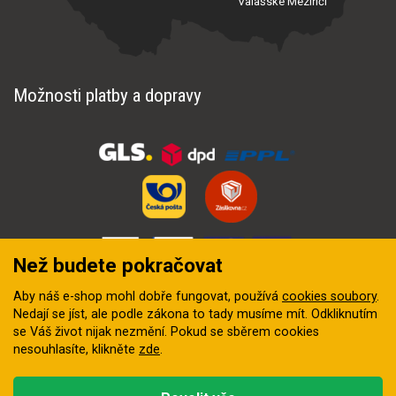
Valašské Meziříčí
Možnosti platby a dopravy
Než budete pokračovat
Aby náš e-shop mohl dobře fungovat, používá
cookies soubory
.
Nedají se jíst, ale podle zákona to tady musíme mít. Odkliknutím
se Váš život nijak nezmění. Pokud se sběrem cookies
nesouhlasíte, klikněte
zde
.
© 2018–2026 INZEP CENTRUM, s.r.o. Všechna práva vyhrazena