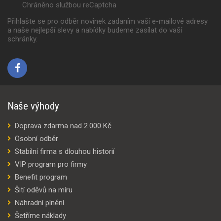
Chráněno službou reCaptcha
Přihlašte se pro odběr novinek zadaním vaší e-mailové adresy
a naše nejlepší slevy a nabídky budeme zasílat do vaší
schránky.
Naše výhody
Doprava zdarma nad 2.000 Kč
Osobní odběr
Stabilní firma s dlouhou historií
VIP program pro firmy
Benefit program
Šití oděvů na míru
Náhradní plnění
Šetříme náklady