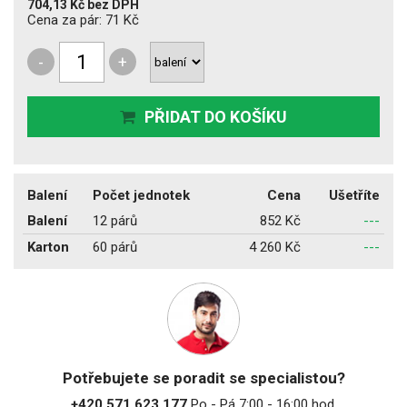
704,13 Kč
bez DPH
Cena za pár:
71 Kč
-
+
PŘIDAT DO KOŠÍKU
Balení
Počet jednotek
Cena
Ušetříte
Balení
12 párů
852 Kč
---
Karton
60 párů
4 260 Kč
---
Potřebujete se poradit se specialistou?
+420 571 623 177
Po - Pá 7:00 - 16:00 hod.