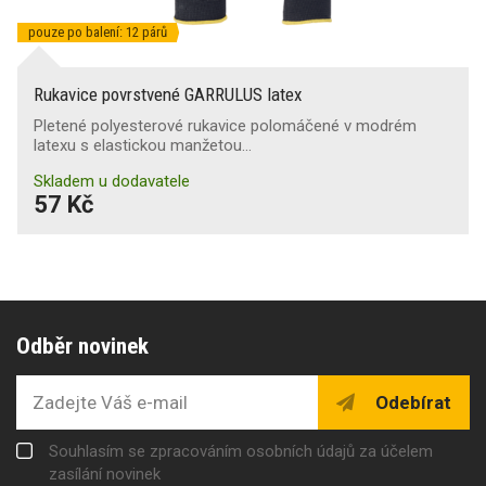
pouze po balení: 12 párů
Rukavice povrstvené GARRULUS latex
Pletené polyesterové rukavice polomáčené v modrém
latexu s elastickou manžetou…
Skladem u dodavatele
57 Kč
Odběr novinek
Odebírat
Souhlasím se zpracováním osobních údajů za účelem
zasílání novinek