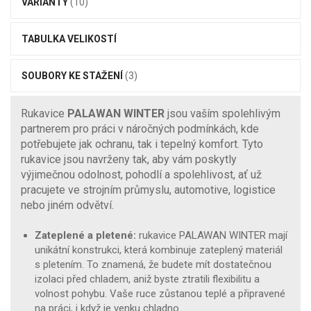
VARIANTY
(10)
TABULKA VELIKOSTÍ
SOUBORY KE STAŽENÍ
(3)
Rukavice
PALAWAN WINTER
jsou vaším spolehlivým
partnerem pro práci v náročných podmínkách, kde
potřebujete jak ochranu, tak i tepelný komfort. Tyto
rukavice jsou navrženy tak, aby vám poskytly
výjimečnou odolnost, pohodlí a spolehlivost, ať už
pracujete ve strojním průmyslu, automotive, logistice
nebo jiném odvětví.
Zateplené a pletené:
rukavice PALAWAN WINTER mají
unikátní konstrukci, která kombinuje zateplený materiál
s pletením. To znamená, že budete mít dostatečnou
izolaci před chladem, aniž byste ztratili flexibilitu a
volnost pohybu. Vaše ruce zůstanou teplé a připravené
na práci, i když je venku chladno.