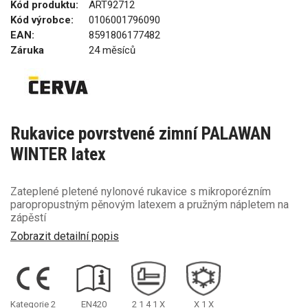
Kód produktu:
ART92712
Kód výrobce:
0106001796090
EAN:
8591806177482
Záruka
24 měsíců
Rukavice povrstvené zimní PALAWAN
WINTER latex
Zateplené pletené nylonové rukavice s mikroporézním
paropropustným pěnovým latexem a pružným nápletem na
zápěstí
Zobrazit detailní popis
Kategorie 2
EN420
2
1
4
1
X
X
1
X