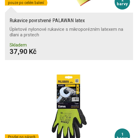
pouze po celém balení
barvy
Rukavice povrstvené PALAWAN latex
Úpletové nylonové rukavice s mikroporézním latexem na
dlani a prstech
Skladem
37,90 Kč
1
Prodej po párech