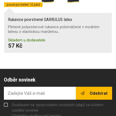
pouze po balení: 12 párů
Rukavice povrstvené GARRULUS latex
Pletené polyesterové rukavice polomáčené v modrém
latexu s elastickou manžetou…
Skladem u dodavatele
57 Kč
Odběr novinek
Odebírat
Souhlasím se zpracováním osobních údajů za účelem
zasílání novinek
Chráněno službou reCaptcha