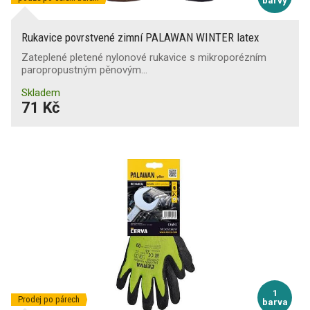
barvy
Rukavice povrstvené zimní PALAWAN WINTER latex
Zateplené pletené nylonové rukavice s mikroporézním
paropropustným pěnovým…
Skladem
71 Kč
1
Prodej po párech
barva