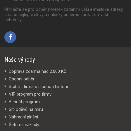
Přihlašte se pro odběr novinek zadaním vaší e-mailové adresy
a naše nejlepší slevy a nabídky budeme zasílat do vaší
schránky.
Naše výhody
Doprava zdarma nad 2.000 Kč
Osobní odběr
Stabilní firma s dlouhou historií
VIP program pro firmy
Benefit program
Šití oděvů na míru
Náhradní plnění
Šetříme náklady