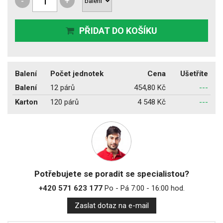
-
+
PŘIDAT DO KOŠÍKU
Balení
Počet jednotek
Cena
Ušetříte
Balení
12 párů
454,80 Kč
---
Karton
120 párů
4 548 Kč
---
Potřebujete se poradit se specialistou?
+420 571 623 177
Po - Pá 7:00 - 16:00 hod.
Zaslat dotaz na e-mail