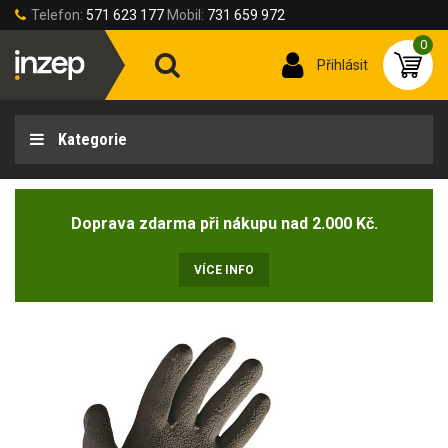
Telefon:
571 623 177
Mobil:
731 659 972
0
Přihlásit
Kategorie
Doprava zdarma při nákupu nad 2.000 Kč.
VÍCE INFO