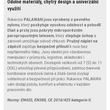
Odolné materiály, chytrý design a univerzální
využití
Rukavice
PALAWAN jsou vyrobeny z pevného
nylonu
, který
poskytuje vysokou odolnost a pohodlí
.
Dlaň a prsty jsou pokryty mikroporézním
paropropustným latexem
, který
zlepšuje úchop
a
zároveň umožňuje odvod vlhkosti.
Pružný náplet na
zápěstí
zajišťuje
bezpečné přilnutí
k ruce bez
nepříjemného tlaku. Jsou ideální pro všeobecnou
manipulaci v průmyslu, logistice, skladování i
technických oborech. Dostupné velikosti od 7 (S) do 11
(XXL) umožňují přesné přizpůsobení, zatímco barevné
kombinace oranžová-černá a žlutá-černá zvyšují
viditelnost a bezpečnost při práci. Rukavice PALAWAN
vám dodají jistotu, komfort a efektivitu v každém
pracovním dni.
Normy: EN420, EN388, CE 2016/425 kategorie II.