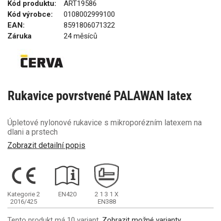
Kód produktu:
ART19586
Kód výrobce:
0108002999100
EAN:
8591806071322
Záruka
24 měsíců
Rukavice povrstvené PALAWAN latex
Úpletové nylonové rukavice s mikroporézním latexem na
dlani a prstech
Zobrazit detailní popis
Kategorie 2
EN420
2
1
3
1
X
2016/425
EN388
Tento produkt má 10 variant.
Zobrazit možné varianty