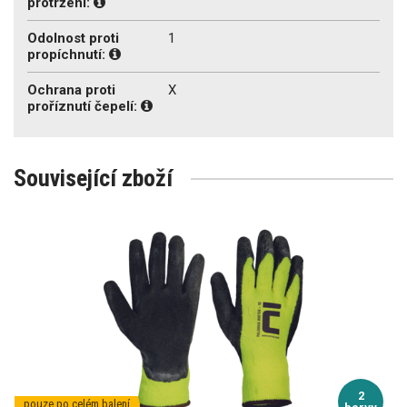
protržení:
Odolnost proti
1
propíchnutí:
Ochrana proti
X
proříznutí čepelí:
Související zboží
2
pouze po celém balení