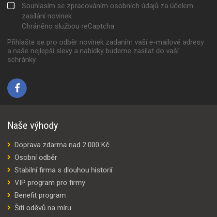
Souhlasím se zpracováním osobních údajů za účelem
zasílání novinek
Chráněno službou reCaptcha
Přihlašte se pro odběr novinek zadaním vaší e-mailové adresy
a naše nejlepší slevy a nabídky budeme zasílat do vaší
schránky.
Naše výhody
Doprava zdarma nad 2.000 Kč
Osobní odběr
Stabilní firma s dlouhou historií
VIP program pro firmy
Benefit program
Šití oděvů na míru