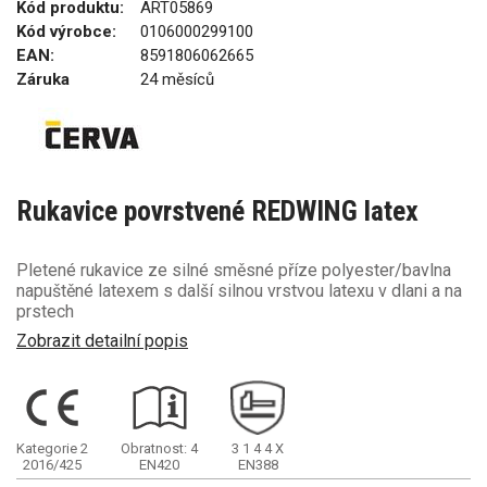
Kód produktu:
ART05869
Kód výrobce:
0106000299100
EAN:
8591806062665
Záruka
24 měsíců
Rukavice povrstvené REDWING latex
Pletené rukavice ze silné směsné příze polyester/bavlna
napuštěné latexem s další silnou vrstvou latexu v dlani a na
prstech
Zobrazit detailní popis
Kategorie 2
Obratnost: 4
3
1
4
4
X
2016/425
EN420
EN388