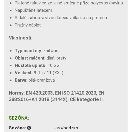
Pletené rukavice ze silné směsné příze polyester/bavlna
Napuštěné latexem
S další silnou vrstvou latexu v dlani a na prstech
Pružný náplet
Vlastnosti:
Typ manžety:
knitwrist
Oblast máčení:
dlaň, prsty
Hustota úpletu:
10 GG
Velikost:
9 (L) / 11 (XXL)
Barva:
bílá-oranžová
Normy: EN 420:2003, EN ISO 21420:2020, EN
388:2016+A1:2018 (3144X), CE kategorie II.
SEZÓNA:
Sezóna:
jaro/podzim