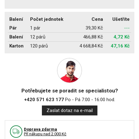
Balení
Počet jednotek
Cena
Ušetříte
Pár
1 pár
39,30 Kč
---
Balení
12 párů
466,88 Kč
4,72 Kč
Karton
120 párů
4 668,84 Kč
47,16 Kč
Potřebujete se poradit se specialistou?
+420 571 623 177
Po - Pá 7:00 - 16:00 hod.
Zaslat dotaz na e-mail
Doprava zdarma
Pří nákupu nad 2.000 Kč