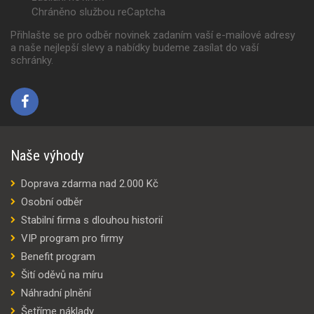
Chráněno službou reCaptcha
Přihlašte se pro odběr novinek zadaním vaší e-mailové adresy
a naše nejlepší slevy a nabídky budeme zasílat do vaší
schránky.
Naše výhody
Doprava zdarma nad 2.000 Kč
Osobní odběr
Stabilní firma s dlouhou historií
VIP program pro firmy
Benefit program
Šití oděvů na míru
Náhradní plnění
Šetříme náklady