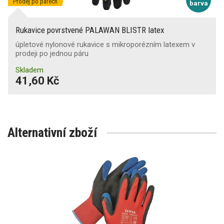
Prodej po párech
barva
Rukavice povrstvené PALAWAN BLISTR latex
úpletové nylonové rukavice s mikroporézním latexem v
prodeji po jednou páru
Skladem
41,60 Kč
Alternativní zboží