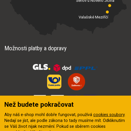
Šenov u Nového Jičína
Valašské Meziříčí
Možnosti platby a dopravy
Než budete pokračovat
Aby náš e-shop mohl dobře fungovat, používá
cookies soubory
.
Nedají se jíst, ale podle zákona to tady musíme mít. Odkliknutím
se Váš život nijak nezmění. Pokud se sběrem cookies