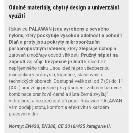
Odolné materiály, chytrý design a univerzální
využití
Rukavice
PALAWAN jsou vyrobeny z pevného
nylonu
, který
poskytuje vysokou odolnost a pohodlí
.
Dlaň a prsty jsou pokryty mikroporézním
paropropustným latexem
, který
zlepšuje úchop
a
zároveň umožňuje odvod vlhkosti.
Pružný náplet na
zápěstí
zajišťuje
bezpečné přilnutí
k ruce bez
nepříjemného tlaku. Jsou ideální pro všeobecnou
manipulaci v průmyslu, logistice, skladování i
technických oborech. Dostupné velikosti od 7 (S) do 11
(XXL) umožňují přesné přizpůsobení, zatímco barevné
kombinace oranžová-černá a žlutá-černá zvyšují
viditelnost a bezpečnost při práci. Rukavice PALAWAN
vám dodají jistotu, komfort a efektivitu v každém
pracovním dni.
Normy: EN420, EN388, CE 2016/425 kategorie II.