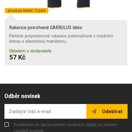
pouze po balení: 12 párů
Rukavice povrstvené GARRULUS latex
Pletené polyesterové rukavice polomáčené v modrém
latexu s elastickou manžetou…
Skladem u dodavatele
57 Kč
Odběr novinek
Odebírat
Souhlasím se zpracováním osobních údajů za účelem
zasílání novinek