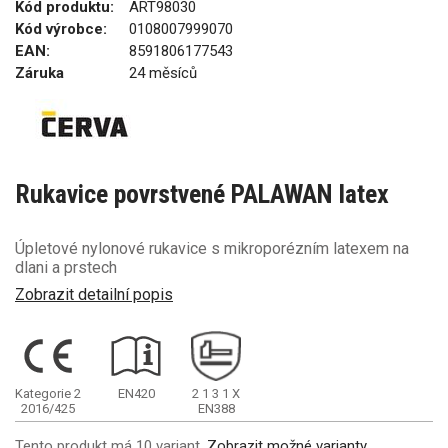
Kód produktu:
ART98030
Kód výrobce:
0108007999070
EAN:
8591806177543
Záruka
24 měsíců
Rukavice povrstvené PALAWAN latex
Úpletové nylonové rukavice s mikroporézním latexem na
dlani a prstech
Zobrazit detailní popis
Kategorie 2
EN420
2
1
3
1
X
2016/425
EN388
Tento produkt má 10 variant.
Zobrazit možné varianty