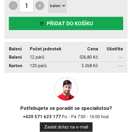
-
+
PŘIDAT DO KOŠÍKU
Balení
Počet jednotek
Cena
Ušetříte
Balení
12 párů
526,80 Kč
---
Karton
120 párů
5 268 Kč
---
Potřebujete se poradit se specialistou?
+420 571 623 177
Po - Pá 7:00 - 16:00 hod.
Zaslat dotaz na e-mail