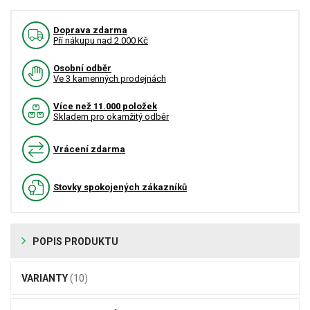
Doprava zdarma
Pří nákupu nad 2.000 Kč
Osobní odběr
Ve 3 kamenných prodejnách
Více než 11.000 položek
Skladem pro okamžitý odběr
Vrácení zdarma
Stovky spokojených zákazníků
POPIS PRODUKTU
VARIANTY
(10)