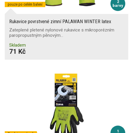
2
pouze po celém balení
barvy
Rukavice povrstvené zimní PALAWAN WINTER latex
Zateplené pletené nylonové rukavice s mikroporézním
paropropustným pěnovým…
Skladem
71 Kč
1