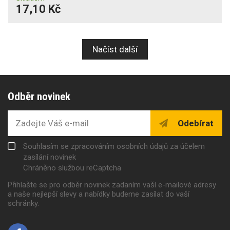
17,10 Kč
Načíst další
Odběr novinek
Odebírat
Souhlasím se zpracováním osobních údajů za účelem
zasílání novinek
Chráněno službou reCaptcha
Přihlašte se pro odběr novinek zadaním vaší e-mailové adresy
a naše nejlepší slevy a nabídky budeme zasílat do vaší
schránky.