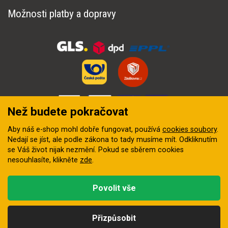
Možnosti platby a dopravy
Než budete pokračovat
Aby náš e-shop mohl dobře fungovat, používá
cookies soubory
.
Nedají se jíst, ale podle zákona to tady musíme mít. Odkliknutím
se Váš život nijak nezmění. Pokud se sběrem cookies
nesouhlasíte, klikněte
zde
.
© 2018–2026 INZEP CENTRUM, s.r.o. Všechna práva vyhrazena
Povolit vše
Vytvořila
digitální agentura FEO
Přizpůsobit