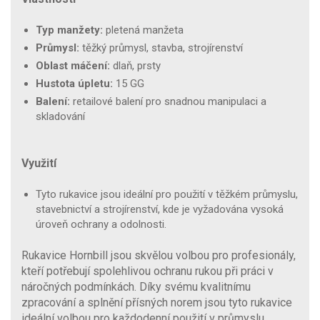
Typ manžety:
pletená manžeta
Průmysl:
těžký průmysl, stavba, strojírenství
Oblast máčení:
dlaň, prsty
Hustota úpletu:
15 GG
Balení:
retailové balení pro snadnou manipulaci a
skladování
Využití
Tyto rukavice jsou ideální pro použití v těžkém průmyslu,
stavebnictví a strojírenství, kde je vyžadována vysoká
úroveň ochrany a odolnosti.
Rukavice Hornbill jsou skvělou volbou pro profesionály,
kteří potřebují spolehlivou ochranu rukou při práci v
náročných podmínkách. Díky svému kvalitnímu
zpracování a splnění přísných norem jsou tyto rukavice
ideální volbou pro každodenní použití v průmyslu.