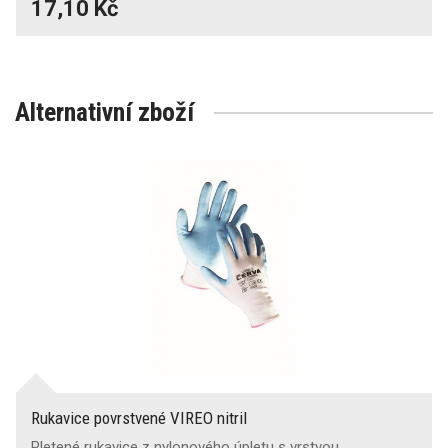
17,10 Kč
Alternativní zboží
Rukavice povrstvené VIREO nitril
Pletené rukavice z nylonového úpletu s vrstvou