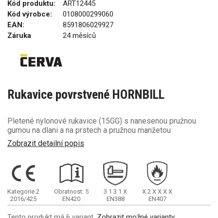
Kód produktu:
ART12445
Kód výrobce:
0108000299060
EAN:
8591806029927
Záruka
24 měsíců
Rukavice povrstvené HORNBILL
Pletené nylonové rukavice (15GG) s nanesenou pružnou
gumou na dlani a na prstech a pružnou manžetou
Zobrazit detailní popis
Kategorie 2
Obratnost: 5
3
1
3
1
X
X
2
X
X
X
X
2016/425
EN420
EN388
EN407
Tento produkt má 6 variant.
Zobrazit možné varianty