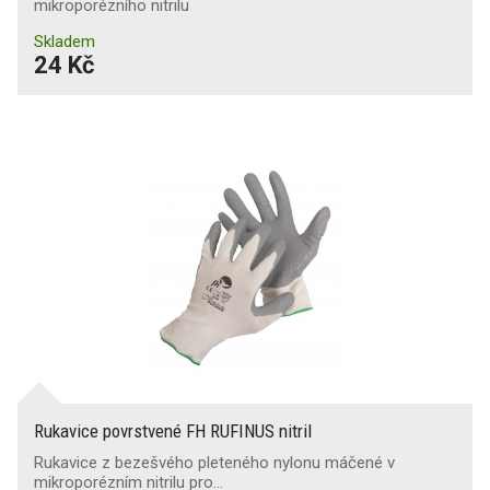
mikroporézního nitrilu
Skladem
24 Kč
Rukavice povrstvené FH RUFINUS nitril
Rukavice z bezešvého pleteného nylonu máčené v
mikroporézním nitrilu pro…