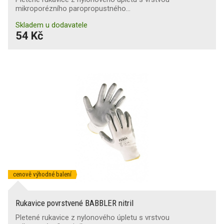
mikroporézního paropropustného…
Skladem u dodavatele
54 Kč
cenově výhodné balení
Rukavice povrstvené BABBLER nitril
Pletené rukavice z nylonového úpletu s vrstvou