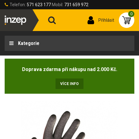
Telefon:
571 623 177
Mobil:
731 659 972
0
Přihlásit
Kategorie
Doprava zdarma při nákupu nad 2.000 Kč.
VÍCE INFO