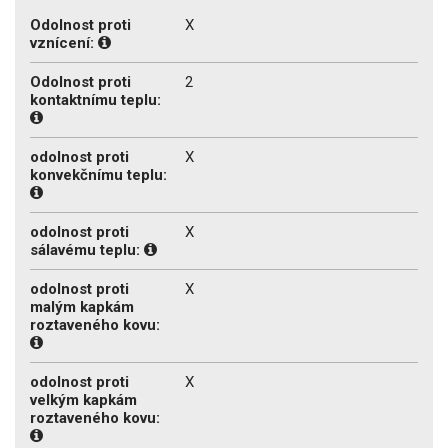
Odolnost proti
X
vznícení:
Odolnost proti
2
kontaktnímu teplu:
odolnost proti
X
konvekčnímu teplu:
odolnost proti
X
sálavému teplu:
odolnost proti
X
malým kapkám
roztaveného kovu:
odolnost proti
X
velkým kapkám
roztaveného kovu: