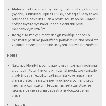
Materiál
: rukavice jsou vyrobeny z pleteného polyamidu
(nylonu) s hustotou úpletu 15 GG, což zajišťuje vysokou
odolnost a flexibilitu. Dlaň a prsty jsou máčené v latexu,
což poskytuje vynikající úchop a ochranu proti
mechanickým rizikům.
Design
: bezešvý pletený design zajišťuje pohodlí a
minimalizuje riziko podráždění pokožky. Pružná manžeta
zajišťuje pevné a pohodlné uchycení rukavic na zápěstí.
Popis
Rukavice Hornbill jsou navrženy pro maximální ochranu
a pohodlí. Pletený nylonový materiál poskytuje vynikající
prodyšnost a flexibilitu, zatímco latexové máčení na
dlani a prstech zajišťuje pevný úchop a ochranu proti
mechanickým rizikům. Pružná manžeta zajišťuje, že
rukavice pevně sedí na zápěstí a nekloužou během
práce.
Vlastnosti