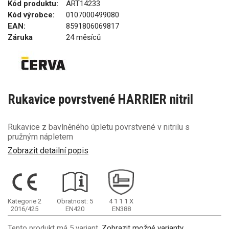
Kód produktu:
ART14233
Kód výrobce:
0107000499080
EAN:
8591806069817
Záruka
24 měsíců
Rukavice povrstvené HARRIER nitril
Rukavice z bavlněného úpletu povrstvené v nitrilu s
pružným nápletem
Zobrazit detailní popis
Kategorie 2
Obratnost: 5
4
1
1
1
X
2016/425
EN420
EN388
Tento produkt má 5 variant.
Zobrazit možné varianty