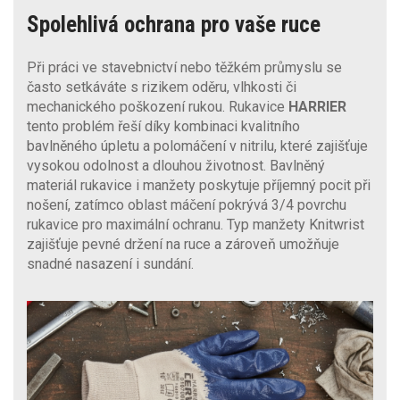
Spolehlivá ochrana pro vaše ruce
Při práci ve stavebnictví nebo těžkém průmyslu se
často setkáváte s rizikem oděru, vlhkosti či
mechanického poškození rukou. Rukavice
HARRIER
tento problém řeší díky kombinaci kvalitního
bavlněného úpletu a polomáčení v nitrilu, které zajišťuje
vysokou odolnost a dlouhou životnost. Bavlněný
materiál rukavice i manžety poskytuje příjemný pocit při
nošení, zatímco oblast máčení pokrývá 3/4 povrchu
rukavice pro maximální ochranu. Typ manžety Knitwrist
zajišťuje pevné držení na ruce a zároveň umožňuje
snadné nasazení i sundání.