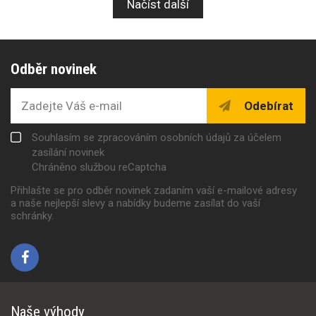
Načíst další
Odběr novinek
Odebírat
Souhlasím se zpracováním osobních údajů za účelem
zasílání novinek
Chráněno službou reCaptcha
Přihlašte se pro odběr novinek zadaním vaší e-mailové adresy
a naše nejlepší slevy a nabídky budeme zasílat do vaší
schránky.
Naše výhody