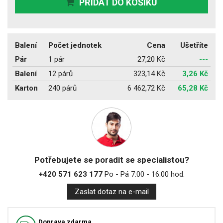
PŘIDAT DO KOŠÍKU
Balení
Počet jednotek
Cena
Ušetříte
Pár
1 pár
27,20 Kč
---
Balení
12 párů
323,14 Kč
3,26 Kč
Karton
240 párů
6 462,72 Kč
65,28 Kč
Potřebujete se poradit se specialistou?
+420 571 623 177
Po - Pá 7:00 - 16:00 hod.
Zaslat dotaz na e-mail
Doprava zdarma