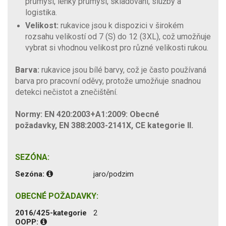
průmysl, lehký průmysl, skladování, služby a
logistika.
Velikost:
rukavice jsou k dispozici v širokém
rozsahu velikostí od 7 (S) do 12 (3XL), což umožňuje
vybrat si vhodnou velikost pro různé velikosti rukou.
Barva:
rukavice jsou bílé barvy, což je často používaná
barva pro pracovní oděvy, protože umožňuje snadnou
detekci nečistot a znečištění.
Normy: EN 420:2003+A1:2009: Obecné
požadavky, EN 388:2003-2141X, CE kategorie II.
SEZÓNA:
Sezóna:
jaro/podzim
OBECNÉ POŽADAVKY:
2016/425-kategorie
2
OOPP: