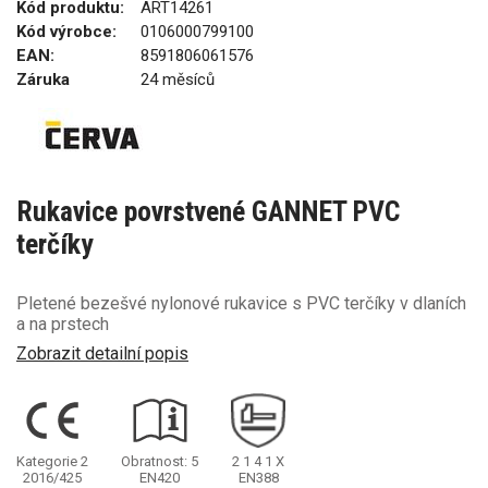
Kód produktu:
ART14261
Kód výrobce:
0106000799100
EAN:
8591806061576
Záruka
24 měsíců
Rukavice povrstvené GANNET PVC
terčíky
Pletené bezešvé nylonové rukavice s PVC terčíky v dlaních
a na prstech
Zobrazit detailní popis
Kategorie 2
Obratnost: 5
2
1
4
1
X
2016/425
EN420
EN388