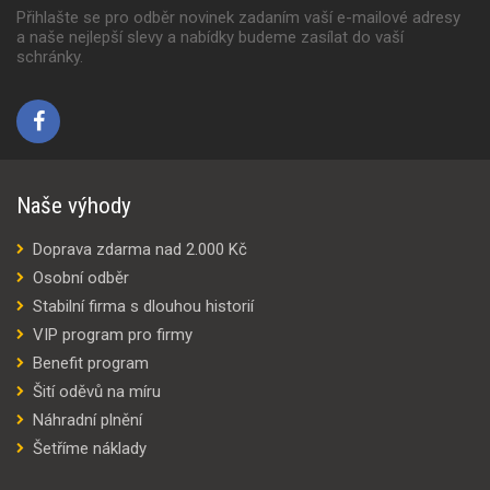
Přihlašte se pro odběr novinek zadaním vaší e-mailové adresy
a naše nejlepší slevy a nabídky budeme zasílat do vaší
schránky.
Naše výhody
Doprava zdarma nad 2.000 Kč
Osobní odběr
Stabilní firma s dlouhou historií
VIP program pro firmy
Benefit program
Šití oděvů na míru
Náhradní plnění
Šetříme náklady