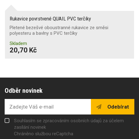
Rukavice povrstvené QUAIL PVC terčíky
Pletené bezešvé oboustranné rukavice ze směsi
polyesteru a bavlny s PVC terčíky
Skladem
20,70 Kč
Odběr novinek
Odebírat
Souhlasím se zpracováním osobních údajů za účelem
zasílání novinek
Chráněno službou reCaptcha