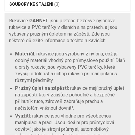
SOUBORY KE STAŽENÍ
(3)
Rukavice
GANNET
jsou pletené bezešvé nylonové
rukavice s PVC terčíky v dlaních a na prstech, a jsou
vybaveny pružným úpletem na zápěstí. Zde jsou
některé důležité informace o těchto rukavicích:
Materiál:
rukavice jsou vyrobeny z nylonu, což je
odolný materiál vhodný pro průmyslové použití. Dlaň
a prsty rukavic jsou vybaveny PVC terčíky, které
zvyšují odolnost a úchop rukavic při manipulaci s
různými předměty.
Pružný úplet na zápěstí:
rukavice mají pružný úplet
na zápěstí, který zajišťuje pohodlné a bezpečné
přilnutí k ruce, zároveň zabraňuje prachu a
nečistotám vniknout dovnitř.
Využití:
rukavice jsou vhodné pro všeobecnou
manipulaci a práci. Jsou ideální pro průmyslová
odvětví, jako je strojní průmysl, automobilový