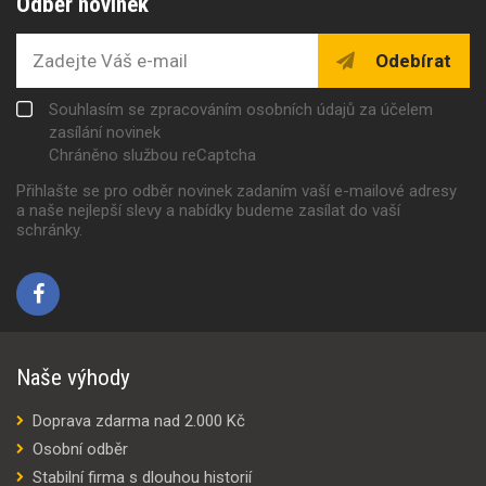
Odběr novinek
Odebírat
Souhlasím se zpracováním osobních údajů za účelem
zasílání novinek
Chráněno službou reCaptcha
Přihlašte se pro odběr novinek zadaním vaší e-mailové adresy
a naše nejlepší slevy a nabídky budeme zasílat do vaší
schránky.
Naše výhody
Doprava zdarma nad 2.000 Kč
Osobní odběr
Stabilní firma s dlouhou historií