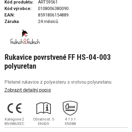
Kód produktu:
ART59561
Kód výrobce:
0108006380090
EAN:
8591806154889
Záruka
24 měsíců
Rukavice povrstvené FF HS-04-003
polyuretan
Pletené rukavice z polyesteru s vrstvou polyuretanu
Zobrazit detailní popis
Kategorie 2
Obratnost: 5
4
1
3
1
89/686/EEC
EN420
EN388