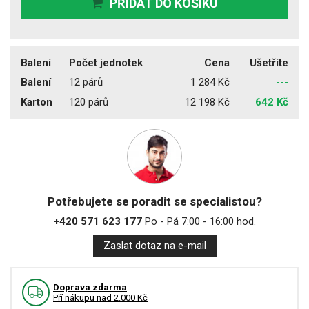
PŘIDAT DO KOŠÍKU
Balení
Počet jednotek
Cena
Ušetříte
Balení
12 párů
1 284 Kč
---
Karton
120 párů
12 198 Kč
642 Kč
Potřebujete se poradit se specialistou?
+420 571 623 177
Po - Pá 7:00 - 16:00 hod.
Zaslat dotaz na e-mail
Doprava zdarma
Pří nákupu nad 2.000 Kč