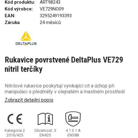
Kód produktu:
ART98243
Kód výrobce:
VE729NO09
EAN:
3295249193393
Záruka
24 měsíců
Rukavice povrstvené DeltaPlus VE729
nitril terčíky
Nitrilové rukavice poskytují vynikající cit a úchop při
manipulaci s předměty v olejnatém a mastném prostředí
Zobrazit detailní popis
Kategorie 2
Obratnost: 5
4
1
3
1
A
2016/425
EN420
EN388