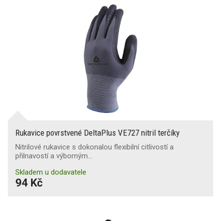
Rukavice povrstvené DeltaPlus VE727 nitril terčíky
Nitrilové rukavice s dokonalou flexibilní citlivostí a
přilnavostí a výborným…
Skladem u dodavatele
94 Kč