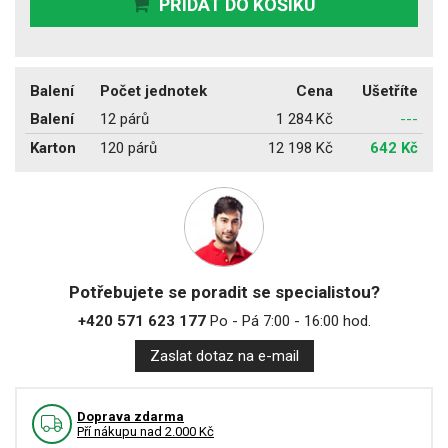
PŘIDAT DO KOŠÍKU
Balení
Počet jednotek
Cena
Ušetříte
Balení
12 párů
1 284 Kč
---
Karton
120 párů
12 198 Kč
642 Kč
Potřebujete se poradit se specialistou?
+420 571 623 177
Po - Pá 7:00 - 16:00 hod.
Zaslat dotaz na e-mail
Doprava zdarma
Pří nákupu nad 2.000 Kč