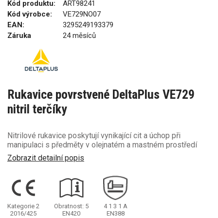
Kód produktu:
ART98241
Kód výrobce:
VE729NO07
EAN:
3295249193379
Záruka
24 měsíců
Rukavice povrstvené DeltaPlus VE729
nitril terčíky
Nitrilové rukavice poskytují vynikající cit a úchop při
manipulaci s předměty v olejnatém a mastném prostředí
Zobrazit detailní popis
Kategorie 2
Obratnost: 5
4
1
3
1
A
2016/425
EN420
EN388