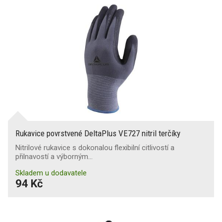
Rukavice povrstvené DeltaPlus VE727 nitril terčíky
Nitrilové rukavice s dokonalou flexibilní citlivostí a
přilnavostí a výborným…
Skladem u dodavatele
94 Kč